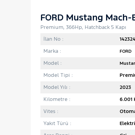
FORD Mustang Mach-
Premium, 366Hp, Hatchback 5 Kapı
İlan No :
14232
Marka :
FORD
Model :
Musta
Model Tipi :
Prem
Model Yılı :
2023
Kilometre :
6.001
Vites :
Otoma
Yakıt Türü :
Elektr