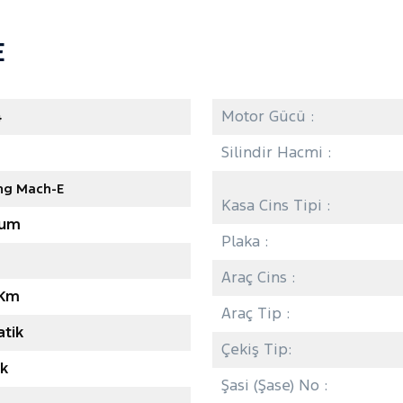
E
4
Motor Gücü :
Silindir Hacmi :
ng Mach-E
Kasa Cins Tipi :
ium
Plaka :
Araç Cins :
 Km
Araç Tip :
tik
Çekiş Tip:
ik
Şasi (Şase) No :