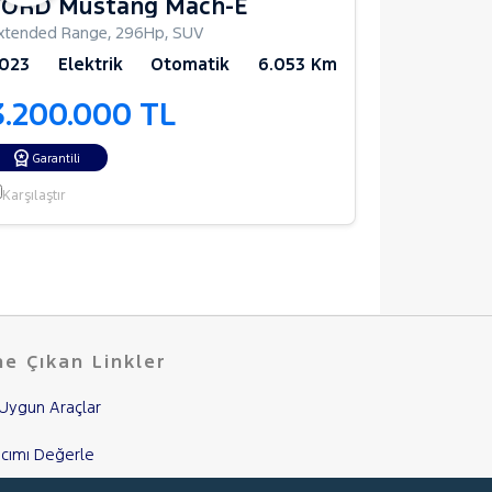
FORD Mustang Mach-E
VOLVO 
xtended Range
,
296Hp
,
SUV
Extended Ra
023
Elektrik
Otomatik
6.053 Km
2025
Ele
3.200.000 TL
2.950.
Garantili
Garantili
Karşılaştır
Karşılaştır
e Çıkan Linkler
Uygun Araçlar
cımı Değerle