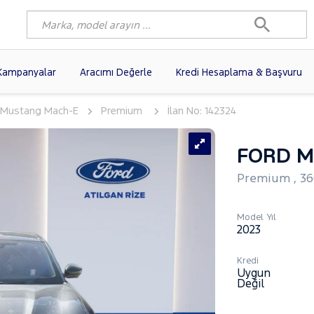
Kampanyalar
Aracımı Değerle
Kredi Hesaplama & Başvuru
Mustang Mach-E
Premium
İlan No: 142324
9)
FIAT
(97)
RENAULT
(76)
AGEN
(56)
OPEL
(54)
PEUGEOT
(35)
FORD M
I
(19)
CITROEN
(17)
TOYOTA
(14)
Premium , 36
)
KIA
(12)
VOLVO
(11)
9)
AUDI
(9)
NISSAN
(8)
Model Yıl
2023
Kredi
Uygun
Değil