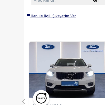
Araç Rengi :
Gri
İlan ile İlgili Şikayetim Var