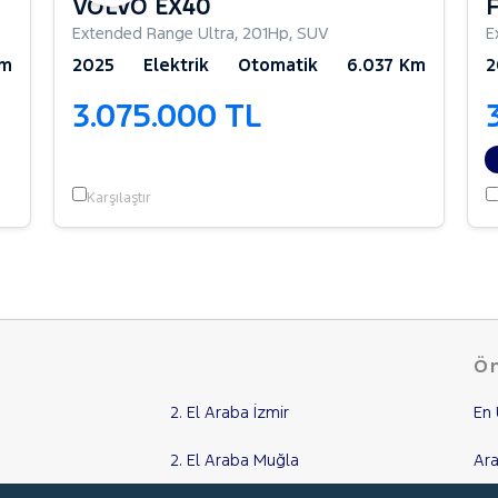
VOLVO EX40
Extended Range Ultra
,
201Hp
,
SUV
E
Km
2025
Elektrik
Otomatik
6.037 Km
2
3.075.000 TL
Karşılaştır
Ön
2. El Araba İzmir
En 
2. El Araba Muğla
Ara