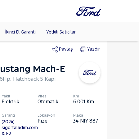
İkinci El Garanti
Yetkili Satıcılar
Paylaş
Yazdır
ustang Mach-E
Tüm Markaları
Listele >
6Hp, Hatchback 5 Kapı
Yakıt
Vites
Km
Elektrik
Otomatik
6.001
Km
Garanti
Lokasyon
Plaka
Rize
34 NIY 887
(2024)
sigortaladım.com
& F2