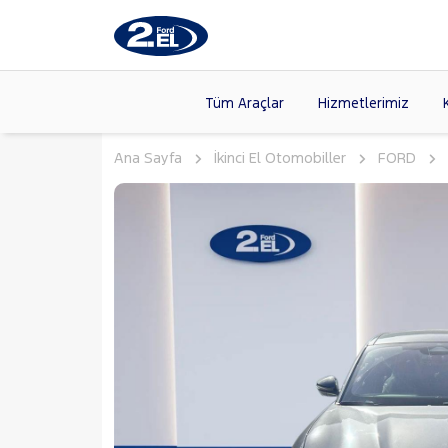
Tüm Araçlar
Hizmetlerimiz
Ana Sayfa
İkinci El Otomobiller
FORD
Markalar
>
FORD
(87
VOLKSW
Modeller
>
HYUNDA
Kasalar
>
DACIA
(13
SKODA
(