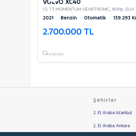
VOLVO XC40
1.5 T3 MOMENTUM GEARTRONIC
,
161Hp
,
SUV
17.240 Km
2021
Benzin
Otomatik
139.293 
2.700.000 TL
Karşılaştır
Şehirler
2. El Araba İstanbul
2. El Araba Ankara