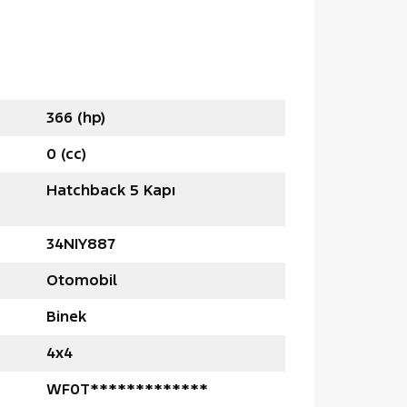
366 (hp)
0 (cc)
Hatchback 5 Kapı
34NIY887
Otomobil
Binek
4x4
WF0T*************