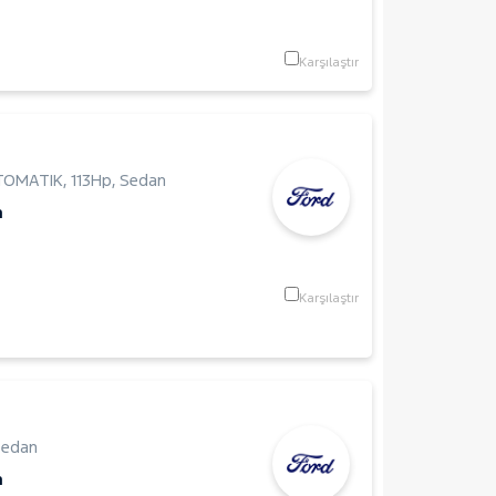
Karşılaştır
OTOMATIK
,
113Hp
,
Sedan
m
Karşılaştır
Sedan
m