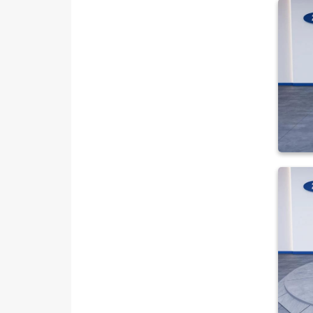
MINI
MITSUBISHI
MOTORSIKLET
NISSAN
OPEL
PEUGEOT
RENAULT
SEAT
SKODA
SSANGYONG
SUBARU
TESLA
TOYOTA
TRAKTÖR
VOLKSWAGEN