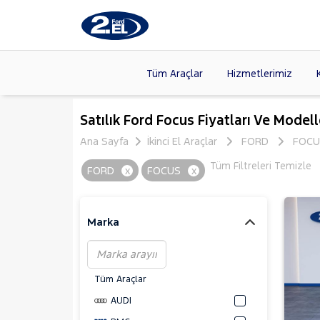
Tüm Araçlar
Hizmetlerimiz
Markalar
>
FORD
(87
Satılık Ford Focus Fiyatları Ve Modell
VOLKSW
Ana Sayfa
İkinci El Araçlar
FORD
FOCU
Modeller
>
CITROE
Tüm Filtreleri Temizle
FORD
x
FOCUS
x
Kasalar
>
HYUNDA
NISSAN
(
Marka
Tüm Araçlar
AUDI