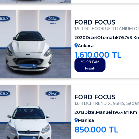
FORD FOCUS
1.5 TDCI ECOBLUE TITANIUM 
2020
Dizel
Otomatik
76.743 K
Ankara
1.610.000 TL
%1,99 Faiz
Fırsatı
FORD FOCUS
1.6 TDCI TREND X
,
95Hp
,
Seda
2013
Dizel
Manuel
196.481 Km
Manisa
850.000 TL