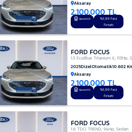
Aksaray
2.100.000 TL
%1,99 Faiz
Garantili
Fırsatı
FORD FOCUS
1.5 EcoBlue Titanium X
,
113Hp
,
2025
Dizel
Otomatik
10.602 K
Aksaray
2.100.000 TL
%1,99 Faiz
Garantili
Fırsatı
FORD FOCUS
1.6 TDCI TREND
,
94Hp
,
Sedan