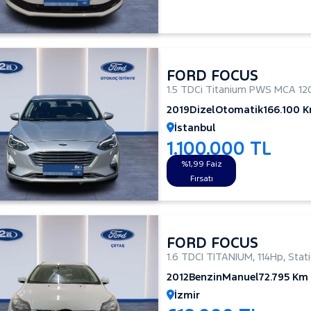
FORD FOCUS
1.5 TDCi Titanium PWS MCA 12
2019
Dizel
Otomatik
166.100 
İstanbul
1.100.000 TL
%1,99 Faiz
Fırsatı
FORD FOCUS
1.6 TDCI TITANIUM
,
114Hp
,
Stat
2012
Benzin
Manuel
72.795 Km
İzmir