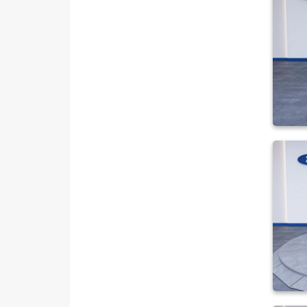
TRANSIT
TRANSIT CONNECT
TRANSIT COURIER
TRANSIT CUSTOM
Foton
HONDA
HYUNDAI
ISUZU
Iveco
Jaecoo
JEEP
KIA
LANCIA
MAN
MERCEDES-BENZ