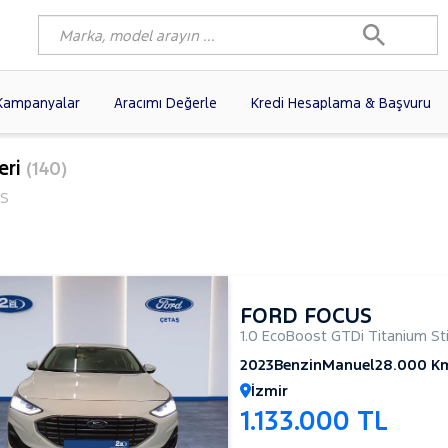
Kampanyalar
Aracımı Değerle
Kredi Hesaplama & Başvuru
6)
FIAT
(103)
RENAULT
(82)
eri
(140)
AGEN
(63)
OPEL
(55)
PEUGEOT
(40)
S
N
(20)
DACIA
(17)
TOYOTA
(13)
I
(13)
VOLVO
(12)
KIA
(11)
10)
SKODA
(10)
AUDI
(10)
FORD FOCUS
1.0 EcoBoost GTDi Titanium Sti
2023
Benzin
Manuel
28.000 K
İzmir
1.133.000 TL