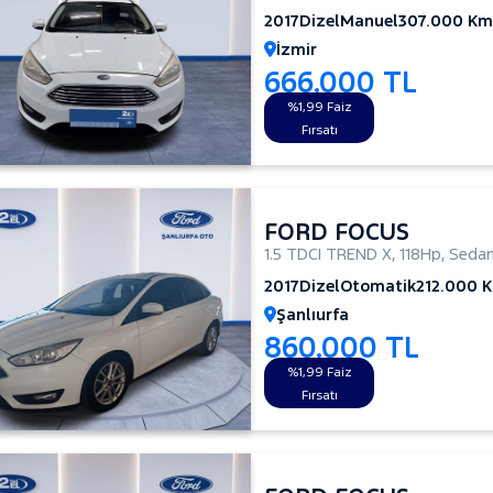
2017
Dizel
Manuel
307.000 Km
İzmir
666.000 TL
%1,99 Faiz
Fırsatı
FORD FOCUS
1.5 TDCI TREND X
,
118Hp
,
Seda
2017
Dizel
Otomatik
212.000 
Şanlıurfa
860.000 TL
%1,99 Faiz
Fırsatı