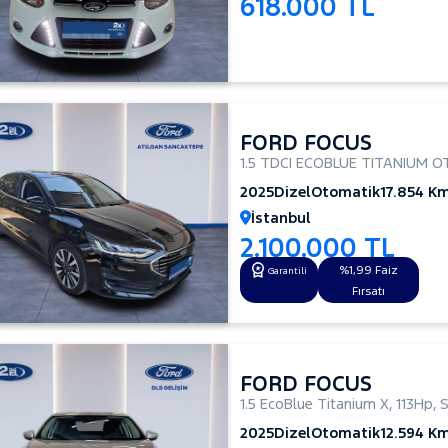
618.000 TL
FORD FOCUS
1.5 TDCI ECOBLUE TITANIUM 
2025
Dizel
Otomatik
17.854 K
İstanbul
2.100.000 TL
%1,99 Faiz
Garantili
Fırsatı
FORD FOCUS
1.5 EcoBlue Titanium X
,
113Hp
,
2025
Dizel
Otomatik
12.594 K