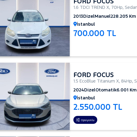
FORD FOCUS
1.6 TDCI TREND X
,
70Hp
,
Seda
2013
Dizel
Manuel
228.205 Km
İstanbul
700.000 TL
FORD FOCUS
1.5 EcoBlue Titanium X
,
84Hp
,
S
2024
Dizel
Otomatik
6.001 Km
İstanbul
2.550.000 TL
Opsiyonlu