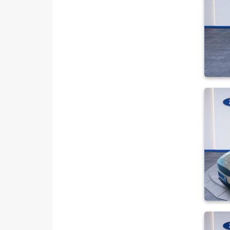
1.6 TI-VCT TREND X
1.6 TI-VCT YENI TITANIUM
POWERSHIFT
1.6 TREND X
1.6 TREND X OTOMATIK
2.0 TDCI ST
KUGA
Mustang Mach-E
PUMA
Puma-E
RANGER
RANGER RAPTOR
TOURNEO CONNECT
TOURNEO COURIER
TOURNEO COURIER JOURNEY
TOURNEO CUSTOM