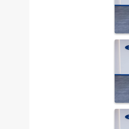
1.5 TDCI TITANIUM
POWERSHIFT
1.5 TDCI Titanium Stil
1.5 TDCI TREND X
1.5 TDCi Titanium
1.5 TDCi Titanium PWS MCA
120 BG 1499 CC
1.5 TDCi Titanium X
1.5 TI-VCT TITANIUM
OTOMATIK
1.5 TI-VCT TREND X
1.5 TREND-X
1.6 AMBIENTE
1.6 Duratec Ti-VCT Titanium
1.6 GHIA
1.6 TDCI TITANIUM
1.6 TDCI TREND
1.6 TDCI TREND X
1.6 TITANIUM