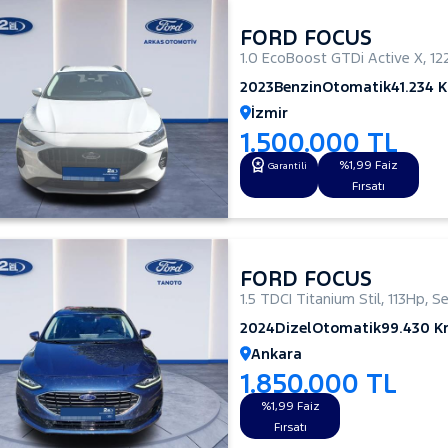
FORD FOCUS
1.0 EcoBoost GTDi Active X
,
12
2023
Benzin
Otomatik
41.234 
İzmir
1.500.000 TL
%1,99 Faiz
Garantili
Fırsatı
FORD FOCUS
1.5 TDCI Titanium Stil
,
113Hp
,
S
2024
Dizel
Otomatik
99.430 
Ankara
1.850.000 TL
%1,99 Faiz
Fırsatı