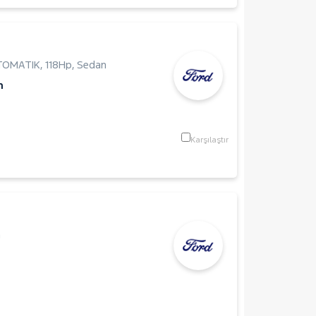
OTOMATIK
,
118Hp
,
Sedan
m
Karşılaştır
n