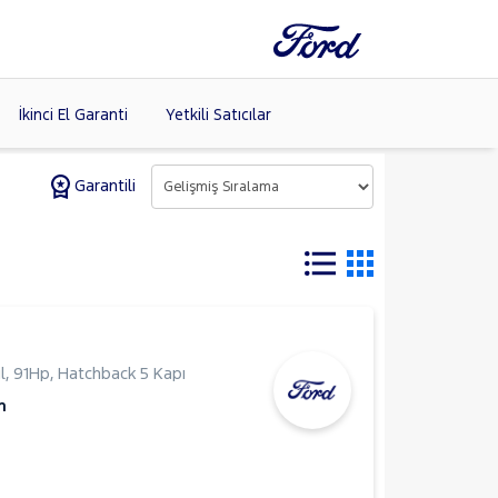
İkinci El Garanti
Yetkili Satıcılar
Garantili
Tüm Markaları
Listele >
l
,
91Hp
,
Hatchback 5 Kapı
m