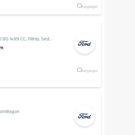
Karşılaştır
0 BG 1499 CC
,
118Hp
,
Sedan
Km
Karşılaştır
ionWagon