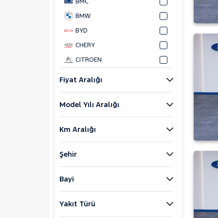
BMC
BMW
BYD
CHERY
CITROEN
CUPRA
Fiyat Aralığı
DACIA
Model Yılı Aralığı
DAIHATSU
FIAT
Km Aralığı
FORD
Bronco Sport
Şehir
C-MAX
ECOSPORT
Bayi
E-Tourneo Courier
Yakıt Türü
E-Transit