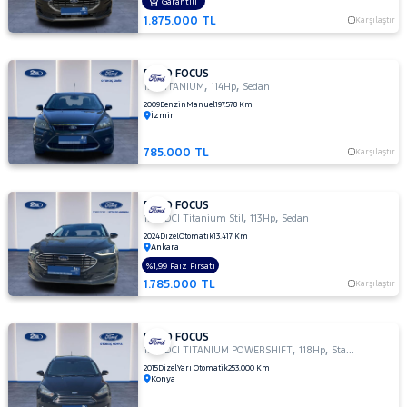
OTOMATIK
Garantili
1.875.000 TL
1.5 TI-
Karşılaştır
VCT
TREND
X
FORD FOCUS
,
,
1.6 TITANIUM
114Hp
Sedan
1.5
2009
Benzin
Manuel
197.578 Km
TREND-
İzmir
X
1.6
785.000 TL
Karşılaştır
AMBIENTE
1.6
FORD FOCUS
Duratec
,
,
1.5 TDCI Titanium Stil
113Hp
Sedan
Ti-VCT
2024
Dizel
Otomatik
13.417 Km
Titanium
Ankara
1.6
%1,99 Faiz Fırsatı
GHIA
1.785.000 TL
Karşılaştır
1.6
TDCI
GHIA
FORD FOCUS
,
,
1.5 TDCI TITANIUM POWERSHIFT
118Hp
StationWagon
1.6 TDCI
2015
Dizel
Yarı Otomatik
253.000 Km
TITANIUM
Konya
1.6