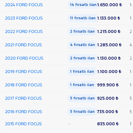
2024 FORD FOCUS
1.650.000 ₺
1
14 fırsatlı ilan
HYUNDAI
ISUZU
2023 FORD FOCUS
1.133.000 ₺
11
11 fırsatlı ilan
Iveco
2022 FORD FOCUS
1.215.000 ₺
2
2 fırsatlı ilan
Jaecoo
JEEP
2021 FORD FOCUS
1.285.000 ₺
4
4 fırsatlı ilan
KIA
2020 FORD FOCUS
1.130.000 ₺
2
2 fırsatlı ilan
LANCIA
MAN
2019 FORD FOCUS
1.100.000 ₺
1
1 fırsatlı ilan
MERCEDES-
BENZ
2018 FORD FOCUS
999.900 ₺
1
1 fırsatlı ilan
MINI
MITSUBISHI
2017 FORD FOCUS
925.000 ₺
5
5 fırsatlı ilan
MOTORSIKLET
2016 FORD FOCUS
735.000 ₺
5
5 fırsatlı ilan
NISSAN
OPEL
2015 FORD FOCUS
—
835.000 ₺
1
PEUGEOT