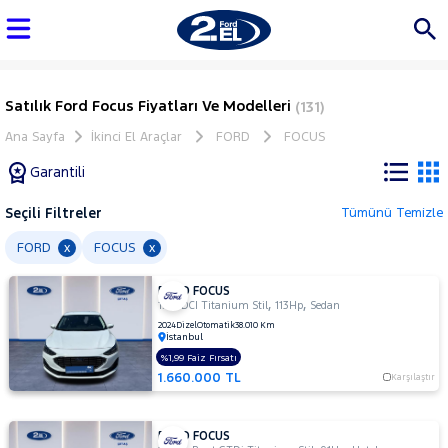
Satılık Ford Focus Fiyatları Ve Modelleri
(131)
Ana Sayfa
İkinci El Araçlar
FORD
FOCUS
Garantili
Seçili Filtreler
Tümünü Temizle
Marka
FORD
FOCUS
x
x
FORD FOCUS
Tüm
,
,
1.5 TDCI Titanium Stil
113Hp
Sedan
Araçlar
2024
Dizel
Otomatik
38.010 Km
İstanbul
AUDI
%1,99 Faiz Fırsatı
BMC
1.660.000 TL
Karşılaştır
BMW
BYD
FORD FOCUS