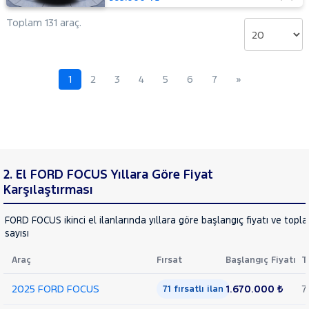
Mustang
Toplam 131 araç.
Mach-E
PUMA
Puma-
E
RANGER
1
2
3
4
5
6
7
»
RANGER
RAPTOR
TOURNEO
CONNECT
TOURNEO
TOURNEO
COURIER
COURIER
TOURNEO
2. El FORD FOCUS Yıllara Göre Fiyat
JOURNEY
Karşılaştırması
CUSTOM
TRANSIT
TRANSIT
FORD FOCUS ikinci el ilanlarında yıllara göre başlangıç fiyatı ve topl
CONNECT
TRANSIT
sayısı
COURIER
TRANSIT
Araç
Fırsat
Başlangıç Fiyatı
T
CUSTOM
Foton
2025 FORD FOCUS
1.670.000 ₺
7
71 fırsatlı ilan
HONDA