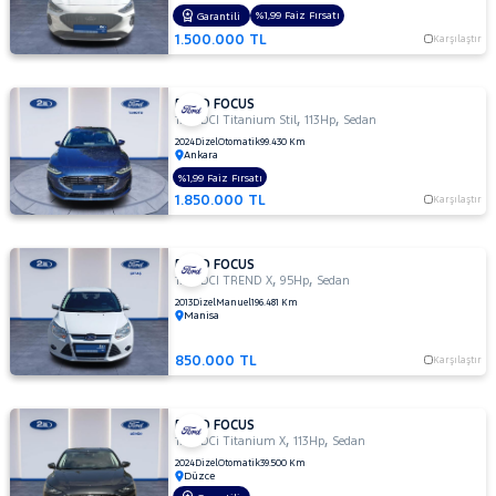
TITANIUM
%1,99 Faiz Fırsatı
Garantili
POWERSHIFT
1.500.000 TL
Karşılaştır
1.5 TDCI
Titanium
Stil
FORD FOCUS
1.5
,
,
1.5 TDCI Titanium Stil
113Hp
Sedan
TDCI
2024
Dizel
Otomatik
99.430 Km
Ankara
TREND
X
%1,99 Faiz Fırsatı
1.850.000 TL
Karşılaştır
1.5 TDCi
Titanium
1.5 TDCi
FORD FOCUS
Titanium
,
,
1.6 TDCI TREND X
95Hp
Sedan
PWS
2013
Dizel
Manuel
196.481 Km
MCA 120
Manisa
BG 1499
CC
850.000 TL
Karşılaştır
1.5 TDCi
Titanium
FORD FOCUS
X
,
,
1.5 TDCi Titanium X
113Hp
Sedan
1.5 TI-VCT
2024
Dizel
Otomatik
39.500 Km
TITANIUM
Düzce