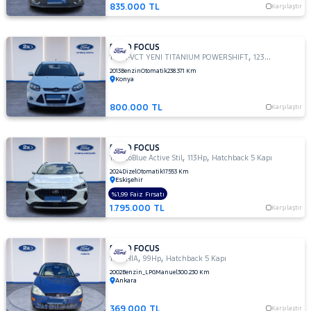
TDCI
835.000 TL
Karşılaştır
TREND
X
FORD FOCUS
1.6
,
,
1.6 TI-VCT YENI TITANIUM POWERSHIFT
123Hp
Sedan
TITANIUM
2013
Benzin
Otomatik
238.371 Km
1.6 TI-
Konya
VCT
TREND
800.000 TL
Karşılaştır
X
1.6 TI-VCT
FORD FOCUS
YENI
,
,
1.5 EcoBlue Active Stil
113Hp
Hatchback 5 Kapı
TITANIUM
2024
Dizel
Otomatik
17.553 Km
POWERSHIFT
Eskişehir
1.6 TREND
%1,99 Faiz Fırsatı
X
1.795.000 TL
Karşılaştır
OTOMATIK
2.0
TDCI
FORD FOCUS
,
,
1.6 GHIA
99Hp
Hatchback 5 Kapı
ST
2002
Benzin_LPG
Manuel
300.230 Km
Ankara
KUGA
MONDEO
369.000 TL
Karşılaştır