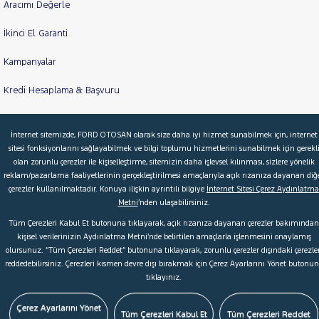
Aracımı Değerle
İkinci El Garanti
Kampanyalar
Kredi Hesaplama & Başvuru
İnternet sitemizde, FORD OTOSAN olarak size daha iyi hizmet sunabilmek için, internet
© 2026 Ford Türkiye
Ford Kurumsal
Hakkımızda
sitesi fonksiyonlarını sağlayabilmek ve bilgi toplumu hizmetlerini sunabilmek için gerekl
olan zorunlu çerezler ile kişiselleştirme, sitemizin daha işlevsel kılınması, sizlere yönelik
Şartlar & Kişisel Verilerin Korunması
S.S.S.
Faydalı Bağlantılar
reklam/pazarlama faaliyetlerinin gerçekleştirilmesi amaçlarıyla açık rızanıza dayanan diğ
Çerez Tercihleri
çerezler kullanılmaktadır. Konuya ilişkin ayrıntılı bilgiye
İnternet Sitesi Çerez Aydınlatma
Metni
’nden ulaşabilirsiniz.
Tüm Çerezleri Kabul Et butonuna tıklayarak, açık rızanıza dayanan çerezler bakımından
kişisel verilerinizin Aydınlatma Metni’nde belirtilen amaçlarla işlenmesini onaylamış
olursunuz. “Tüm Çerezleri Reddet” butonuna tıklayarak, zorunlu çerezler dışındaki çerezler
reddedebilirsiniz. Çerezleri kısmen devre dışı bırakmak için Çerez Ayarlarını Yönet butonu
tıklayınız.
Çerez Ayarlarını Yönet
Tüm Çerezleri Kabul Et
Tüm Çerezleri Reddet