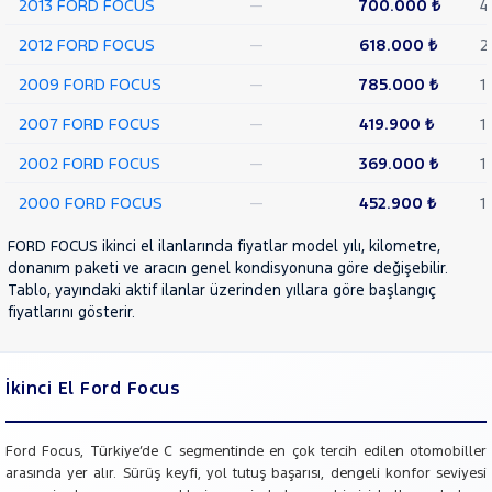
2013 FORD FOCUS
—
700.000 ₺
4
RENAULT
2012 FORD FOCUS
—
618.000 ₺
2
SEAT
2009 FORD FOCUS
—
785.000 ₺
1
SKODA
2007 FORD FOCUS
—
419.900 ₺
1
SSANGYONG
SUBARU
2002 FORD FOCUS
—
369.000 ₺
1
TESLA
2000 FORD FOCUS
—
452.900 ₺
1
TOGG
FORD FOCUS ikinci el ilanlarında fiyatlar model yılı, kilometre,
TOYOTA
donanım paketi ve aracın genel kondisyonuna göre değişebilir.
Tablo, yayındaki aktif ilanlar üzerinden yıllara göre başlangıç
TRAKTÖR
fiyatlarını gösterir.
VOLKSWAGEN
VOLVO
İkinci El Ford Focus
Ford Focus, Türkiye’de C segmentinde en çok tercih edilen otomobiller
arasında yer alır. Sürüş keyfi, yol tutuş başarısı, dengeli konfor seviyesi