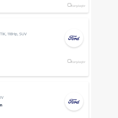
Karşılaştır
TİK
,
118Hp
,
SUV
Karşılaştır
UV
Km