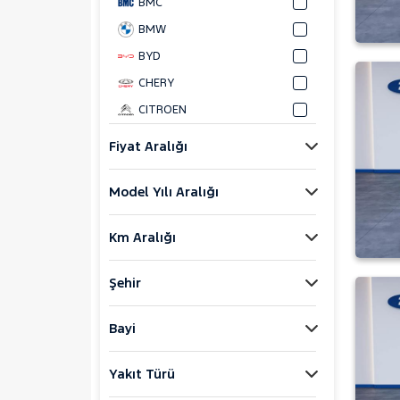
BMC
BMW
BYD
CHERY
CITROEN
CUPRA
Fiyat Aralığı
DACIA
Model Yılı Aralığı
DAIHATSU
FIAT
Km Aralığı
FORD
Bronco Sport
Şehir
C-MAX
ECOSPORT
Bayi
E-Tourneo Courier
Yakıt Türü
E-Transit