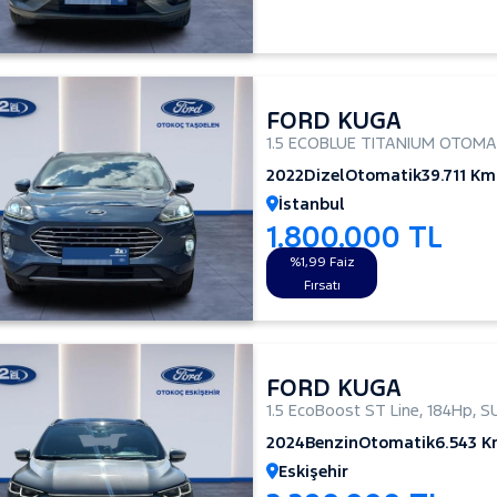
FORD KUGA
1.5 ECOBLUE TITANIUM OTOMA
2022
Dizel
Otomatik
39.711 Km
İstanbul
1.800.000 TL
%1,99 Faiz
Fırsatı
FORD KUGA
1.5 EcoBoost ST Line
,
184Hp
,
S
2024
Benzin
Otomatik
6.543 
Eskişehir