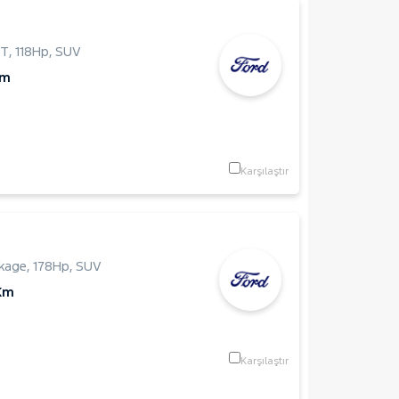
FT
,
118Hp
,
SUV
Km
Karşılaştır
ckage
,
178Hp
,
SUV
Km
Karşılaştır