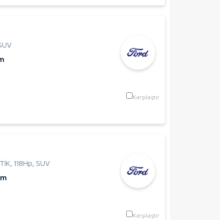
SUV
Km
Karşılaştır
TİK
,
118Hp
,
SUV
Km
Karşılaştır