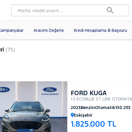
Kampanyalar
Aracımı Değerle
Kredi Hesaplama & Başvuru
6)
FIAT
(103)
RENAULT
(82)
ri
(75)
AGEN
(63)
OPEL
(55)
PEUGEOT
(40)
A
N
(20)
DACIA
(17)
TOYOTA
(13)
I
(13)
VOLVO
(12)
KIA
(11)
10)
SKODA
(10)
AUDI
(10)
FORD KUGA
1.5 ECOBLUE ST LINE OTOMATİ
2023
Benzin
Otomatik
130.253
Eskişehir
1.825.000 TL