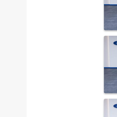
1.5 EcoBoost Titanium
1.5 TDCI STYLE POWERSHIFT
1.5 TDCI TITANIUM
1.5 TDCI TITANIUM
POWERSHIFT
2.0 TDCI 4WD SELECTIVE
POWERSHIFT
Mustang Mach-E
PUMA
Puma-E
RANGER
RANGER RAPTOR
TOURNEO CONNECT
TOURNEO COURIER
TOURNEO COURIER JOURNEY
TOURNEO CUSTOM
TRANSIT