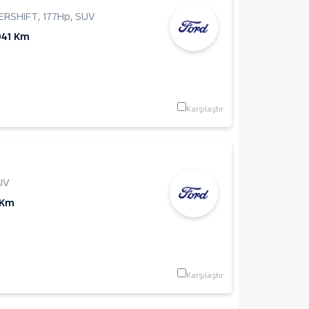
ERSHIFT
,
177Hp
,
SUV
041 Km
Karşılaştır
UV
 Km
Karşılaştır