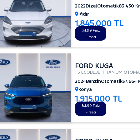
2022
Dizel
Otomatik
83.450 K
Iğdır
1.845.000 TL
%1,99 Faiz
Fırsatı
FORD KUGA
1.5 ECOBLUE TITANIUM OTOMA
2024
Benzin
Otomatik
37.664
Konya
1.915.000 TL
%1,99 Faiz
Fırsatı