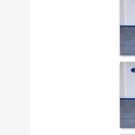
MINI
MITSUBISHI
MOTORSIKLET
NISSAN
OPEL
PEUGEOT
RENAULT
SEAT
SKODA
SSANGYONG
SUBARU
TESLA
TOYOTA
TRAKTÖR
VOLKSWAGEN