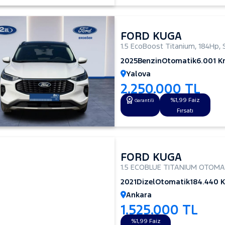
FORD KUGA
1.5 EcoBoost Titanium
,
184Hp
,
2025
Benzin
Otomatik
6.001 
Yalova
2.250.000 TL
%1,99 Faiz
Garantili
Fırsatı
FORD KUGA
1.5 ECOBLUE TITANIUM OTOMA
2021
Dizel
Otomatik
184.440 
Ankara
1.525.000 TL
%1,99 Faiz