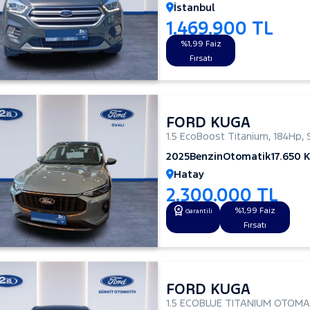
İstanbul
1.469.900 TL
%1,99 Faiz
Fırsatı
FORD KUGA
1.5 EcoBoost Titanium
,
184Hp
,
2025
Benzin
Otomatik
17.650 
Hatay
2.300.000 TL
%1,99 Faiz
Garantili
Fırsatı
FORD KUGA
1.5 ECOBLUE TITANIUM OTOMA