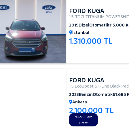
FORD KUGA
1.5 TDCI TITANIUM POWERSHI
2019
Dizel
Otomatik
115.000 
İstanbul
1.310.000 TL
FORD KUGA
1.5 EcoBoost ST-Line Black Pa
2023
Benzin
Otomatik
61.685 
Ankara
2.100.000 TL
%1,99 Faiz
Fırsatı