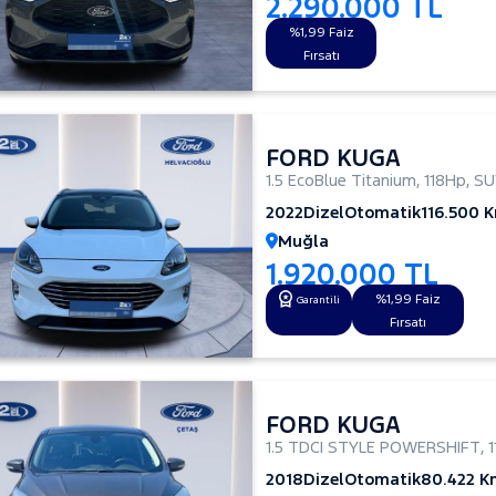
2.290.000 TL
%1,99 Faiz
Fırsatı
FORD KUGA
1.5 EcoBlue Titanium
,
118Hp
,
SU
2022
Dizel
Otomatik
116.500 
Muğla
1.920.000 TL
%1,99 Faiz
Garantili
Fırsatı
FORD KUGA
1.5 TDCI STYLE POWERSHIFT
,
2018
Dizel
Otomatik
80.422 K