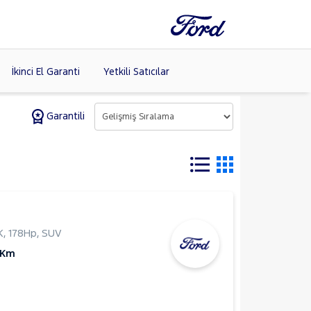
İkinci El Garanti
Yetkili Satıcılar
Garantili
Tüm Markaları
Listele >
K
,
178Hp
,
SUV
 Km