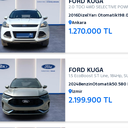
FORD KUGA
2.0 TDCI 4WD SELECTIVE POW
2016
Dizel
Yarı Otomatik
198.
Ankara
1.270.000 TL
FORD KUGA
1.5 EcoBoost ST Line
,
184Hp
,
S
2024
Benzin
Otomatik
50.580
İzmir
2.199.900 TL