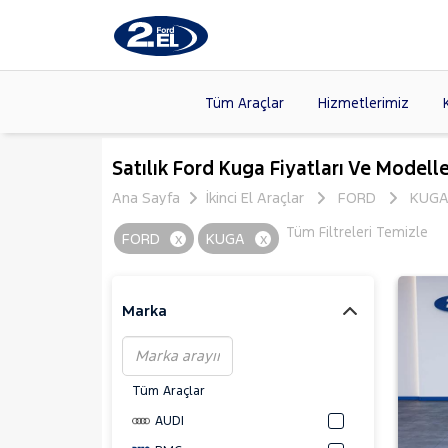
Tüm Araçlar
Hizmetlerimiz
Markalar
>
FORD
(87
Satılık Ford Kuga Fiyatları Ve Modelle
VOLKSW
Ana Sayfa
İkinci El Araçlar
FORD
KUG
Modeller
>
CITROE
Tüm Filtreleri Temizle
FORD
x
KUGA
x
Kasalar
>
HYUNDA
NISSAN
(
Marka
Tüm Araçlar
AUDI