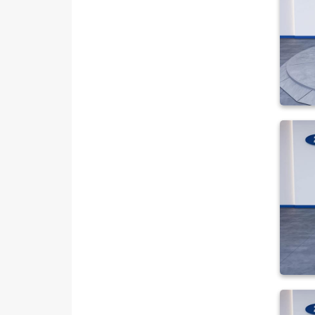
TRANSIT CONNECT
TRANSIT COURIER
TRANSIT CUSTOM
Foton
HONDA
HYUNDAI
ISUZU
Iveco
Jaecoo
JEEP
KIA
LANCIA
MAN
MERCEDES-BENZ