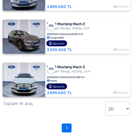
VOLKSWAGEN
2.899.000 TL
Karşılaştır
VOLVO
FORD Mustang Mach-E
,
,
Standart Range
366Hp
SUV
2023
Elektrik
Otomatik
6.001 Km
Zonguldak
Garantili
3.050.000 TL
Karşılaştır
FORD Mustang Mach-E
,
,
Standart Range
402Hp
SUV
2023
Elektrik
Otomatik
33.408 Km
Hatay
Garantili
2.699.000 TL
Karşılaştır
Toplam 16 araç.
1