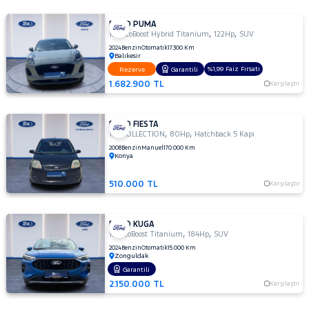
FORD PUMA
,
,
1.0 EcoBoost Hybrid Titanium
122Hp
SUV
2024
Benzin
Otomatik
17.300 Km
Balıkesir
%1,99 Faiz Fırsatı
Rezerve
Garantili
1.682.900 TL
Karşılaştır
FORD FIESTA
,
,
1.4I COLLECTION
80Hp
Hatchback 5 Kapı
2008
Benzin
Manuel
170.000 Km
Konya
510.000 TL
Karşılaştır
FORD KUGA
,
,
1.5 EcoBoost Titanium
184Hp
SUV
2024
Benzin
Otomatik
15.000 Km
Zonguldak
Garantili
2.150.000 TL
Karşılaştır