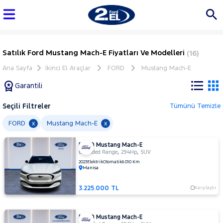
Satılık Ford Mustang Mach-E Fiyatları Ve Modelleri
(16)
Ana Sayfa
İkinci El Araçlar
FORD
Mustang Mach-E
Garantili
Seçili Filtreler
Tümünü Temizle
Marka
FORD
Mustang Mach-E
x
x
FORD Mustang Mach-E
Tüm
,
,
Extended Range
294Hp
SUV
Araçlar
2023
Elektrik
Otomatik
6.010 Km
Manisa
AUDI
BMC
3.225.000 TL
Karşılaştır
BMW
BYD
FORD Mustang Mach-E