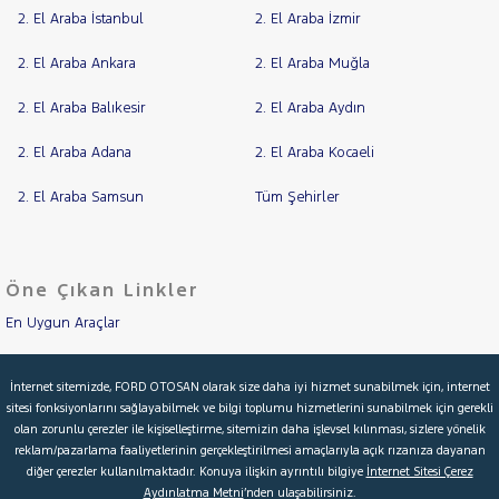
2. El Araba İstanbul
2. El Araba İzmir
2. El Araba Ankara
2. El Araba Muğla
2. El Araba Balıkesir
2. El Araba Aydın
2. El Araba Adana
2. El Araba Kocaeli
2. El Araba Samsun
Tüm Şehirler
Öne Çıkan Linkler
En Uygun Araçlar
Aracımı Değerle
İnternet sitemizde, FORD OTOSAN olarak size daha iyi hizmet sunabilmek için, internet
sitesi fonksiyonlarını sağlayabilmek ve bilgi toplumu hizmetlerini sunabilmek için gerekli
İkinci El Garanti
olan zorunlu çerezler ile kişiselleştirme, sitemizin daha işlevsel kılınması, sizlere yönelik
reklam/pazarlama faaliyetlerinin gerçekleştirilmesi amaçlarıyla açık rızanıza dayanan
Kampanyalar
diğer çerezler kullanılmaktadır. Konuya ilişkin ayrıntılı bilgiye
İnternet Sitesi Çerez
Aydınlatma Metni
’nden ulaşabilirsiniz.