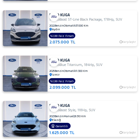
FORD KUGA
,
,
1.5 EcoBoost ST-Line Black Package
178Hp
SUV
2022
Benzin
Otomatik
37.000 Km
Aydın
%1,99 Faiz Fırsatı
2.075.000 TL
Karşılaştır
FORD KUGA
,
,
1.5 EcoBlue Titanium
184Hp
SUV
2025
Benzin
Otomatik
11.300 Km
İzmir
%1,99 Faiz Fırsatı
2.099.000 TL
Karşılaştır
FORD KUGA
,
,
1.5 EcoBoost Style
118Hp
SUV
2023
Benzin
Manuel
29.310 Km
Elazığ
Garantili
1.625.000 TL
Karşılaştır