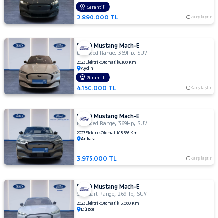
MERCEDES-
Garantili
BENZ
2.890.000 TL
Karşılaştır
MINI
MITSUBISHI
FORD Mustang Mach-E
,
,
MOTORSIKLET
Extended Range
369Hp
SUV
2023
Elektrik
Otomatik
6.100 Km
NISSAN
Aydın
Garantili
OPEL
4.150.000 TL
Karşılaştır
PEUGEOT
RENAULT
FORD Mustang Mach-E
,
,
Extended Range
369Hp
SUV
SEAT
2023
Elektrik
Otomatik
18.536 Km
SKODA
Ankara
SSANGYONG
3.975.000 TL
Karşılaştır
SUBARU
TESLA
FORD Mustang Mach-E
,
,
Standart Range
269Hp
SUV
TOYOTA
2023
Elektrik
Otomatik
15.000 Km
Düzce
TRAKTÖR