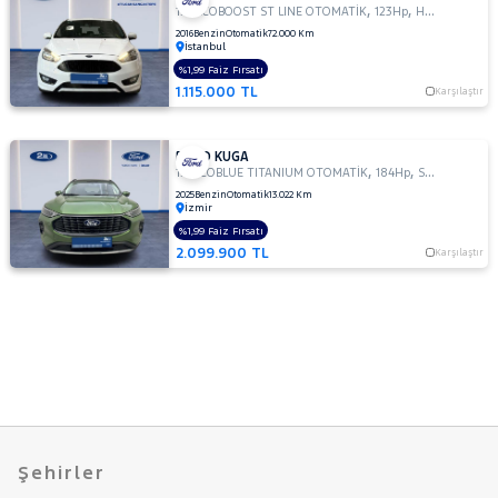
,
,
1.0 ECOBOOST ST LINE OTOMATİK
123Hp
Hatchback 5 Kapı
2016
Benzin
Otomatik
72.000 Km
İstanbul
%1,99 Faiz Fırsatı
1.115.000 TL
Karşılaştır
FORD KUGA
,
,
1.5 ECOBLUE TITANIUM OTOMATİK
184Hp
SUV
2025
Benzin
Otomatik
13.022 Km
İzmir
%1,99 Faiz Fırsatı
2.099.900 TL
Karşılaştır
Şehirler