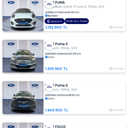
FORD PUMA
,
,
1.0 EcoBoost Hybrid ST-Line X
153Hp
SUV
2025
Benzin
Otomatik
6.001 Km
Balıkesir
%1,99 Faiz Fırsatı
Garantili
2.182.900 TL
Karşılaştır
FORD Puma-E
,
,
Premium
165Hp
SUV
2025
Elektrik
Otomatik
21.076 Km
İzmir
1.655.900 TL
Karşılaştır
FORD Puma-E
,
,
Premium
165Hp
SUV
2025
Elektrik
Otomatik
8.531 Km
İzmir
1.849.900 TL
Karşılaştır
FORD FOCUS