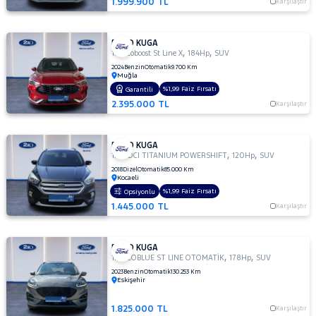
1.999.900 TL
Karşılaştır
FORD KUGA
,
,
1.5 Ecoboost St Line X
184Hp
SUV
2024
Benzin
Otomatik
9.700 Km
Muğla
%1,99 Faiz Fırsatı
Garantili
2.395.000 TL
Karşılaştır
FORD KUGA
,
,
1.5 TDCI TITANIUM POWERSHIFT
120Hp
SUV
2018
Dizel
Otomatik
85.000 Km
Kocaeli
%1,99 Faiz Fırsatı
Opsiyonlu
1.445.000 TL
Karşılaştır
FORD KUGA
,
,
1.5 ECOBLUE ST LINE OTOMATİK
178Hp
SUV
2023
Benzin
Otomatik
130.253 Km
Eskişehir
1.825.000 TL
Karşılaştır