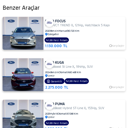
Benzer Araçlar
FORD FOCUS
,
,
1.5 TI-VCT TREND X
121Hp
Hatchback 5 Kapı
2020
Benzin
Manuel
90.720 Km
Eskişehir
%1,99 Faiz Fırsatı
1.130.000 TL
Karşılaştır
FORD KUGA
,
,
1.5 Ecoboost St Line X
184Hp
SUV
2024
Benzin
Otomatik
60.468 Km
İzmir
%1,99 Faiz Fırsatı
Garantili
2.275.000 TL
Karşılaştır
FORD PUMA
,
,
1.0 EcoBoost Hybrid ST-Line X
153Hp
SUV
2025
Hybrit
Otomatik
7.068 Km
İzmir
%1,99 Faiz Fırsatı