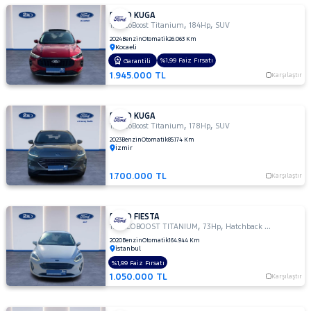
FORD KUGA
,
,
1.5 EcoBoost Titanium
184Hp
SUV
2024
Benzin
Otomatik
26.063 Km
Kocaeli
%1,99 Faiz Fırsatı
Garantili
1.945.000 TL
Karşılaştır
FORD KUGA
,
,
1.5 EcoBoost Titanium
178Hp
SUV
2023
Benzin
Otomatik
85.174 Km
İzmir
1.700.000 TL
Karşılaştır
FORD FIESTA
,
,
1.0 ECOBOOST TITANIUM
73Hp
Hatchback 5 Kapı
2020
Benzin
Otomatik
164.944 Km
İstanbul
%1,99 Faiz Fırsatı
1.050.000 TL
Karşılaştır