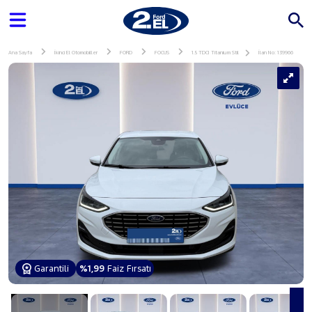
Ana Sayfa
İkinci El Otomobiller
FORD
FOCUS
1.5 TDCI Titanium Stil
İlan No: 139966
Garantili
%1,99
Faiz Fırsatı