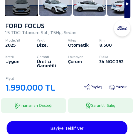
FORD FOCUS
1.5 TDCI Titanium Stil , 115Hp, Sedan
Model Yıl
Yakıt
Vites
Km
2025
Dizel
Otomatik
8.500
Kredi
Garanti
Lokasyon
Plaka
Uygun
Üretici
Çorum
34 NOC 392
Garantili
Fiyat
1.990.000 TL
Paylaş
Yazdır
Finansman Desteği
Garantili Satış
Bayiye Teklif Ver