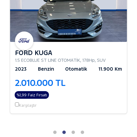
FORD KUGA
1.5 ECOBLUE ST LINE OTOMATİK
,
178Hp
,
SUV
2023
Benzin
Otomatik
11.900 Km
2.010.000 TL
%1,99 Faiz Fırsatı
Karşılaştır