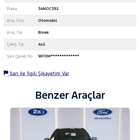
Plaka :
34NOC392
Araç Cins :
Otomobil
Araç Tip :
Binek
Çekiş Tip:
4x2
Şasi (Şase) No :
WF0M*************
İlan ile İlgili Şikayetim Var
Benzer Araçlar