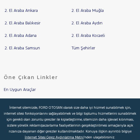
2. El Araba Ankara
2. El Araba Muğla
2. El Araba Balıkesir
2. El Araba Aydın
2. El Araba Adana
2. El Araba Kocaeli
2. El Araba Samsun
Tüm Şehirler
Öne Çıkan Linkler
En Uygun Araçlar
Aracımı Değerle
İnternet sitemizde, FORD OTOSAN olarak size daha iyi hizmet sunabilmek için,
internet sitesi fonksiyonlarını sağlayabilmek ve bilgi toplumu hizmetlerini sunabilmek
İkinci El Garanti
için gerekli olan zorunlu çerezler ile kişiselleştirme, sitemizin daha işlevsel kılınması,
sizlere yönelik reklam/pazarlama faaliyetlerinin gerçekleştirilmesi amaçlarıyla açık
Kampanyalar
rızanıza dayanan diğer çerezler kullanılmaktadır. Konuya ilişkin ayrıntılı bilgiye
İnternet Sitesi Çerez Aydınlatma Metni
’nden ulaşabilirsiniz.
Kredi Hesaplama & Başvuru