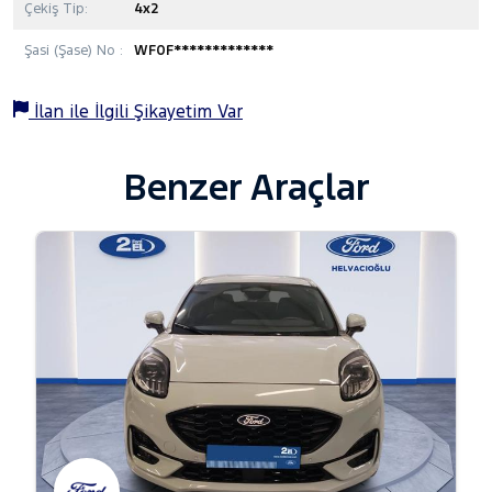
Çekiş Tip:
4x2
Şasi (Şase) No :
WF0F*************
İlan ile İlgili Şikayetim Var
Benzer Araçlar