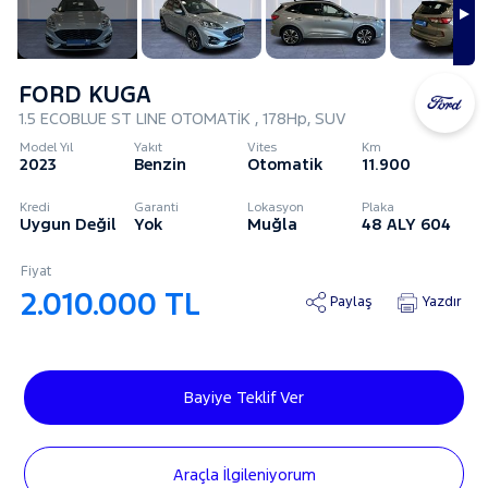
FORD KUGA
1.5 ECOBLUE ST LINE OTOMATİK , 178Hp, SUV
Model Yıl
Yakıt
Vites
Km
2023
Benzin
Otomatik
11.900
Kredi
Garanti
Lokasyon
Plaka
Uygun Değil
Yok
Muğla
48 ALY 604
Fiyat
2.010.000 TL
Paylaş
Yazdır
Bayiye Teklif Ver
Araçla İlgileniyorum