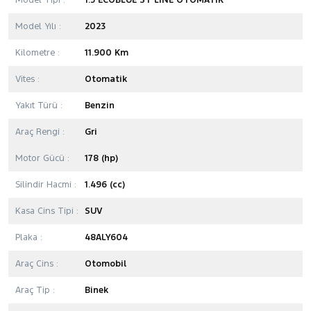
Model Tipi :
1.5 ECOBLUE ST LINE OTOMATİK
Model Yılı :
2023
Kilometre :
11.900 Km
Vites :
Otomatik
Yakıt Türü :
Benzin
Araç Rengi :
Gri
Motor Gücü :
178 (hp)
Silindir Hacmi :
1.496 (cc)
Kasa Cins Tipi :
SUV
Plaka :
48ALY604
Araç Cins :
Otomobil
Araç Tip :
Binek