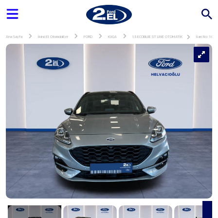
Ana Sayfa
İkinci El Otomobiller
FORD
KUGA
1.5 ECOBLUE ST LINE OTOMATİK
İlan No: 1431