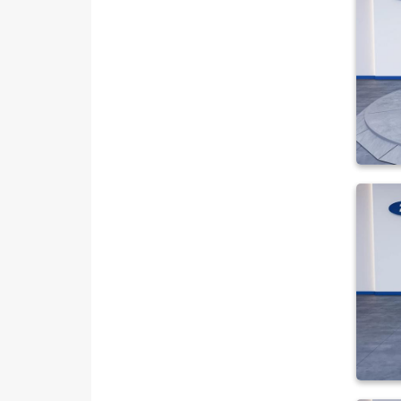
MINI
MITSUBISHI
MOTORSIKLET
NISSAN
OPEL
PEUGEOT
RENAULT
SEAT
SKODA
SSANGYONG
SUBARU
TESLA
TOYOTA
TRAKTÖR
VOLKSWAGEN