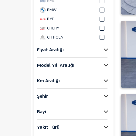
BMC
BMW
BYD
CHERY
CITROEN
CUPRA
Fiyat Aralığı
DACIA
Model Yılı Aralığı
DAIHATSU
FIAT
Km Aralığı
FORD
Bronco Sport
Şehir
C-MAX
ECOSPORT
Bayi
E-Tourneo Courier
Yakıt Türü
E-Transit