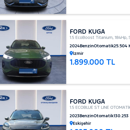
FORD KUGA
1.5 EcoBoost Titanium
,
184Hp
,
2024
Benzin
Otomatik
25.504
İzmir
1.899.000 TL
FORD KUGA
1.5 ECOBLUE ST LINE OTOMATİ
2023
Benzin
Otomatik
130.253
Eskişehir