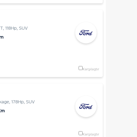
FT
,
118Hp
,
SUV
Km
Karşılaştır
ckage
,
178Hp
,
SUV
Km
Karşılaştır