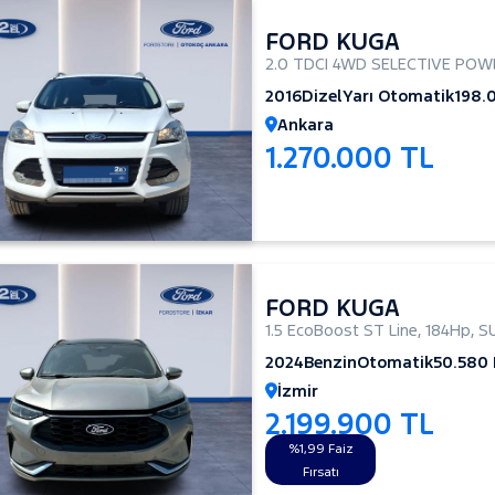
FORD KUGA
2.0 TDCI 4WD SELECTIVE POW
2016
Dizel
Yarı Otomatik
198.
Ankara
1.270.000 TL
FORD KUGA
1.5 EcoBoost ST Line
,
184Hp
,
S
2024
Benzin
Otomatik
50.580
İzmir
2.199.900 TL
%1,99 Faiz
Fırsatı