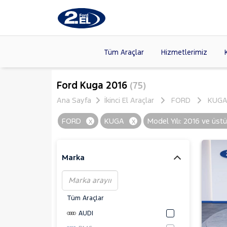
Tüm Araçlar
Hizmetlerimiz
Markalar
>
FORD
(87
Ford Kuga 2016
(75)
VOLKSW
Ana Sayfa
İkinci El Araçlar
FORD
KUG
Modeller
>
CITROE
FORD
x
KUGA
x
Model Yılı: 2016 ve üstü
Kasalar
>
TOYOTA
NISSAN
(
Marka
Tüm Araçlar
AUDI