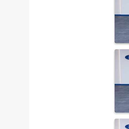
TRANSIT CONNECT
TRANSIT COURIER
TRANSIT CUSTOM
Foton
HONDA
HYUNDAI
ISUZU
Iveco
Jaecoo
JEEP
KIA
LANCIA
MAN
MERCEDES-BENZ