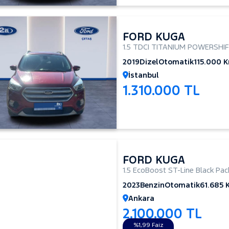
FORD KUGA
1.5 TDCI TITANIUM POWERSHI
2019
Dizel
Otomatik
115.000 
İstanbul
1.310.000 TL
FORD KUGA
1.5 EcoBoost ST-Line Black Pa
2023
Benzin
Otomatik
61.685 
Ankara
2.100.000 TL
%1,99 Faiz