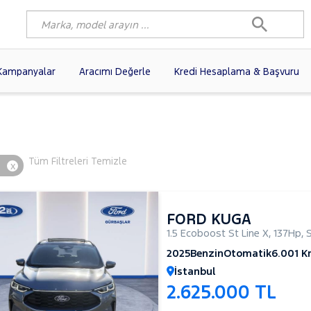
Kampanyalar
Aracımı Değerle
Kredi Hesaplama & Başvuru
3)
FIAT
(101)
RENAULT
(81)
AGEN
(61)
OPEL
(56)
PEUGEOT
(39)
A
N
(20)
DACIA
(17)
HYUNDAI
(14)
Tüm Filtreleri Temizle
x
(13)
VOLVO
(12)
KIA
(11)
10)
SKODA
(10)
AUDI
(10)
FORD KUGA
1.5 Ecoboost St Line X
,
137Hp
,
2025
Benzin
Otomatik
6.001 
İstanbul
2.625.000 TL