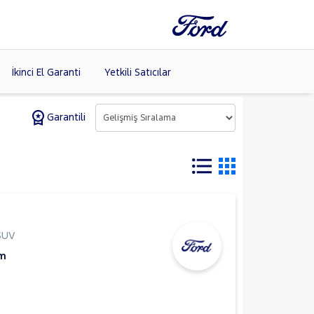
İkinci El Garanti
Yetkili Satıcılar
Garantili
Tüm Markaları
Listele >
SUV
Km