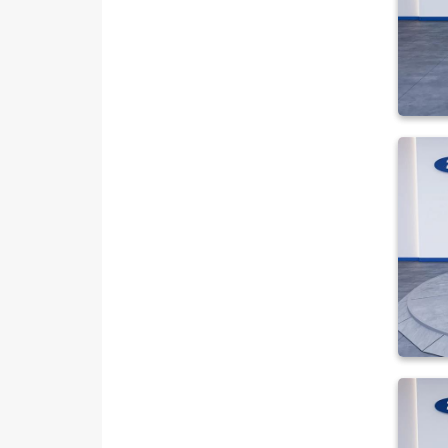
1.5 EcoBoost Titanium
1.5 TDCI STYLE POWERSHIFT
1.5 TDCI TITANIUM
1.5 TDCI TITANIUM
POWERSHIFT
2.0 TDCI 4WD SELECTIVE
POWERSHIFT
Mustang Mach-E
PUMA
Puma-E
RANGER
RANGER RAPTOR
TOURNEO CONNECT
TOURNEO COURIER
TOURNEO COURIER JOURNEY
TOURNEO CUSTOM
TRANSIT