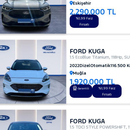
Eskişehir
2.290.000 TL
%1,99 Faiz
Fırsatı
FORD KUGA
1.5 EcoBlue Titanium
,
118Hp
,
SU
2022
Dizel
Otomatik
116.500 
Muğla
1.920.000 TL
%1,99 Faiz
Garantili
Fırsatı
FORD KUGA
1.5 TDCI STYLE POWERSHIFT
,