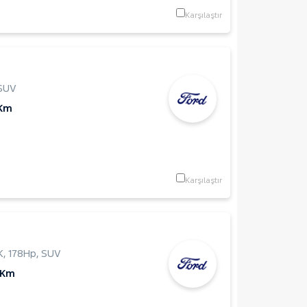
Karşılaştır
SUV
 Km
Karşılaştır
K
,
178Hp
,
SUV
 Km