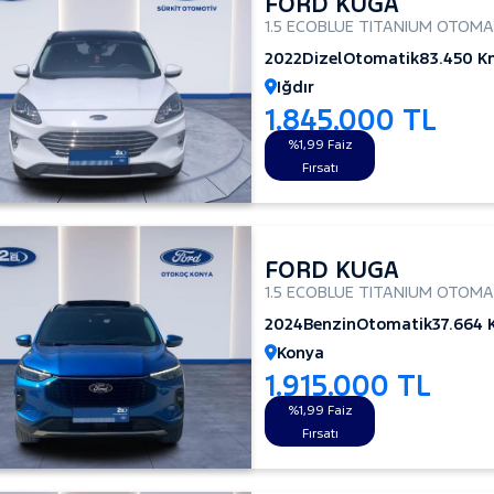
FORD KUGA
1.5 ECOBLUE TITANIUM OTOMA
2022
Dizel
Otomatik
83.450 K
Iğdır
1.845.000 TL
%1,99 Faiz
Fırsatı
FORD KUGA
1.5 ECOBLUE TITANIUM OTOMA
2024
Benzin
Otomatik
37.664
Konya
1.915.000 TL
%1,99 Faiz
Fırsatı