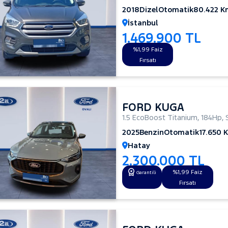
2018
Dizel
Otomatik
80.422 K
İstanbul
1.469.900 TL
%1,99 Faiz
Fırsatı
FORD KUGA
1.5 EcoBoost Titanium
,
184Hp
,
2025
Benzin
Otomatik
17.650 
Hatay
2.300.000 TL
%1,99 Faiz
Garantili
Fırsatı