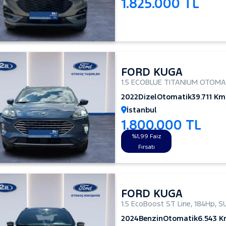
1.825.000 TL
FORD KUGA
1.5 ECOBLUE TITANIUM OTOMA
2022
Dizel
Otomatik
39.711 Km
İstanbul
1.800.000 TL
%1,99 Faiz
Fırsatı
FORD KUGA
1.5 EcoBoost ST Line
,
184Hp
,
S
2024
Benzin
Otomatik
6.543 