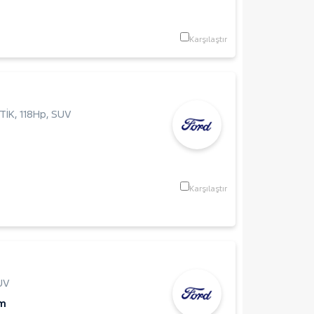
Karşılaştır
TİK
,
118Hp
,
SUV
Karşılaştır
UV
Km