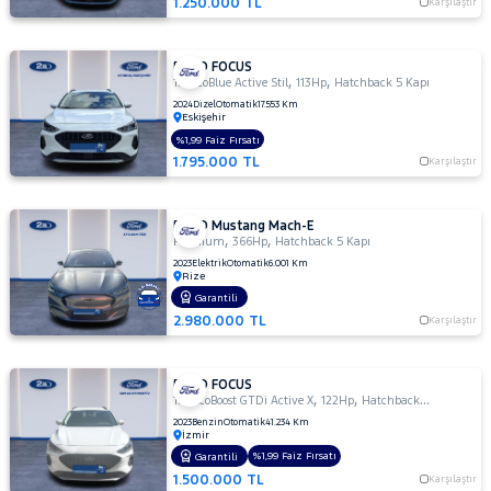
1.250.000 TL
Karşılaştır
FORD FOCUS
,
,
1.5 EcoBlue Active Stil
113Hp
Hatchback 5 Kapı
2024
Dizel
Otomatik
17.553 Km
Eskişehir
%1,99 Faiz Fırsatı
1.795.000 TL
Karşılaştır
FORD Mustang Mach-E
,
,
Premium
366Hp
Hatchback 5 Kapı
2023
Elektrik
Otomatik
6.001 Km
Rize
Garantili
2.980.000 TL
Karşılaştır
FORD FOCUS
,
,
1.0 EcoBoost GTDi Active X
122Hp
Hatchback 5 Kapı
2023
Benzin
Otomatik
41.234 Km
İzmir
%1,99 Faiz Fırsatı
Garantili
1.500.000 TL
Karşılaştır