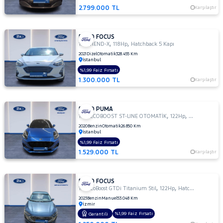
2.799.000 TL
TRAKTÖR
Karşılaştır
VOLKSWAGEN
FORD FOCUS
VOLVO
,
,
1.5 TREND-X
118Hp
Hatchback 5 Kapı
2021
Dizel
Otomatik
328.455 Km
İstanbul
%1,99 Faiz Fırsatı
1.300.000 TL
Karşılaştır
FORD PUMA
,
,
1.0L ECOBOOST ST-LINE OTOMATİK
122Hp
Hatchback 5 
2020
Benzin
Otomatik
26.850 Km
İstanbul
%1,99 Faiz Fırsatı
1.529.000 TL
Karşılaştır
FORD FOCUS
,
,
1.0 EcoBoost GTDi Titanium Stil
122Hp
Hatchback 5 Kapı
2023
Benzin
Manuel
53.048 Km
İzmir
%1,99 Faiz Fırsatı
Garantili