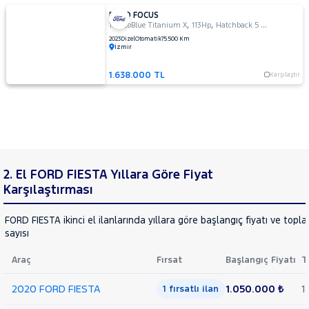
FORD FOCUS
,
,
1.5 EcoBlue Titanium X
113Hp
Hatchback 5 Kapı
2023
Dizel
Otomatik
75.500 Km
İzmir
1.638.000 TL
Karşılaştır
2. El FORD FIESTA Yıllara Göre Fiyat
Karşılaştırması
FORD FIESTA ikinci el ilanlarında yıllara göre başlangıç fiyatı ve topl
sayısı
Araç
Fırsat
Başlangıç Fiyatı
T
2020 FORD FIESTA
1.050.000 ₺
1
1 fırsatlı ilan