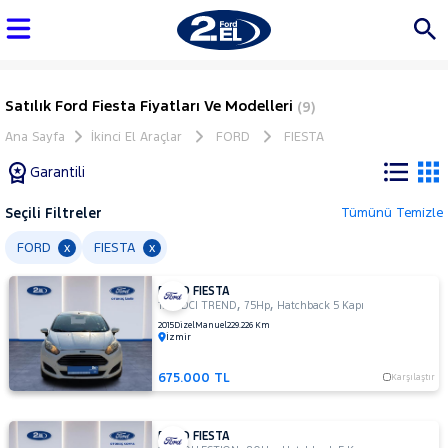
Satılık Ford Fiesta Fiyatları Ve Modelleri
(9)
Ana Sayfa
İkinci El Araçlar
FORD
FIESTA
Garantili
Seçili Filtreler
Tümünü Temizle
Marka
FORD
FIESTA
x
x
FORD FIESTA
Tüm
,
,
1.5 TDCI TREND
75Hp
Hatchback 5 Kapı
Araçlar
2015
Dizel
Manuel
229.226 Km
İzmir
AUDI
BMC
675.000 TL
Karşılaştır
BMW
BYD
FORD FIESTA