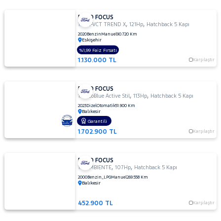
FORD FOCUS
,
,
1.5 TI-VCT TREND X
121Hp
Hatchback 5 Kapı
2020
Benzin
Manuel
90.720 Km
Eskişehir
%1,99 Faiz Fırsatı
1.130.000 TL
Karşılaştır
FORD FOCUS
,
,
1.5 EcoBlue Active Stil
113Hp
Hatchback 5 Kapı
2023
Dizel
Otomatik
51.900 Km
Balıkesir
Garantili
1.702.900 TL
Karşılaştır
FORD FOCUS
,
,
1.6 AMBIENTE
107Hp
Hatchback 5 Kapı
2000
Benzin_LPG
Manuel
269.558 Km
Balıkesir
452.900 TL
Karşılaştır