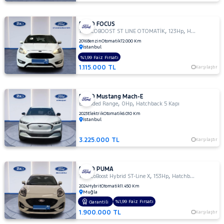
FORD FOCUS
,
,
1.0 ECOBOOST ST LINE OTOMATİK
123Hp
Hatchback 5 Kapı
2016
Benzin
Otomatik
72.000 Km
İstanbul
%1,99 Faiz Fırsatı
1.115.000 TL
Karşılaştır
FORD Mustang Mach-E
,
,
Extended Range
0Hp
Hatchback 5 Kapı
2023
Elektrik
Otomatik
6.010 Km
İstanbul
3.225.000 TL
Karşılaştır
FORD PUMA
,
,
1.0 EcoBoost Hybrid ST-Line X
153Hp
Hatchback 5 Kapı
2024
Hybrit
Otomatik
11.450 Km
Muğla
%1,99 Faiz Fırsatı
Garantili
1.900.000 TL
Karşılaştır