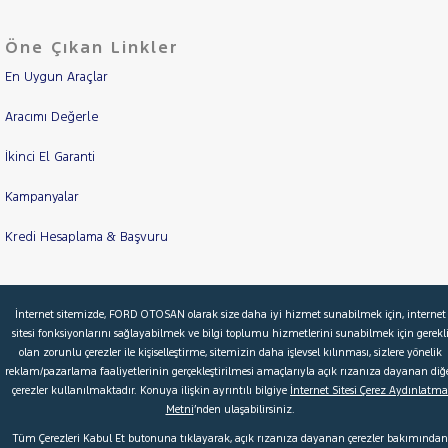
Öne Çıkan Linkler
En Uygun Araçlar
Aracımı Değerle
İkinci El Garanti
Kampanyalar
Kredi Hesaplama & Başvuru
© 2026 Ford Türkiye
Ford Kurumsal
Hakkımızda
İnternet sitemizde, FORD OTOSAN olarak size daha iyi hizmet sunabilmek için, internet
sitesi fonksiyonlarını sağlayabilmek ve bilgi toplumu hizmetlerini sunabilmek için gerekl
Şartlar & Kişisel Verilerin Korunması
S.S.S.
Faydalı Bağlantılar
olan zorunlu çerezler ile kişiselleştirme, sitemizin daha işlevsel kılınması, sizlere yönelik
reklam/pazarlama faaliyetlerinin gerçekleştirilmesi amaçlarıyla açık rızanıza dayanan diğ
Çerez Tercihleri
çerezler kullanılmaktadır. Konuya ilişkin ayrıntılı bilgiye
İnternet Sitesi Çerez Aydınlatma
Metni
’nden ulaşabilirsiniz.
Tüm Çerezleri Kabul Et butonuna tıklayarak, açık rızanıza dayanan çerezler bakımından