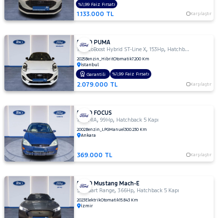
MERCEDES-
%1,99 Faiz Fırsatı
1.133.000 TL
BENZ
Karşılaştır
MINI
MITSUBISHI
FORD PUMA
,
,
1.0 EcoBoost Hybrid ST-Line X
153Hp
Hatchback 5 Kapı
MOTORSIKLET
2025
Benzin_Hibrit
Otomatik
7.200 Km
İstanbul
NISSAN
%1,99 Faiz Fırsatı
Garantili
OPEL
2.079.000 TL
Karşılaştır
PEUGEOT
RENAULT
FORD FOCUS
,
,
1.6 GHIA
99Hp
Hatchback 5 Kapı
SEAT
2002
Benzin_LPG
Manuel
300.230 Km
Ankara
SKODA
SSANGYONG
369.000 TL
Karşılaştır
SUBARU
TESLA
FORD Mustang Mach-E
,
,
Standart Range
366Hp
Hatchback 5 Kapı
TOGG
2023
Elektrik
Otomatik
15.843 Km
İzmir
TOYOTA