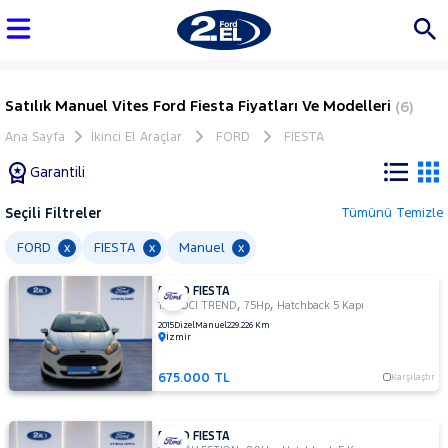
Satılık Manuel Vites Ford Fiesta Fiyatları Ve Modelleri
(6)
Ana Sayfa
İkinci El Araçlar
FORD
FIESTA
Garantili
Seçili Filtreler
Tümünü Temizle
Marka
FORD
FIESTA
Manuel
x
x
x
FORD FIESTA
Tüm
,
,
1.5 TDCI TREND
75Hp
Hatchback 5 Kapı
Araçlar
2015
Dizel
Manuel
229.226 Km
İzmir
AUDI
BMC
675.000 TL
Karşılaştır
BMW
BYD
FORD FIESTA