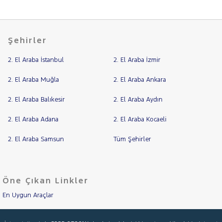
MAN
MERCEDES-
BENZ
MINI
Şehirler
MITSUBISHI
MOTORSIKLET
2. El Araba İstanbul
2. El Araba İzmir
NISSAN
2. El Araba Muğla
2. El Araba Ankara
OPEL
2. El Araba Balıkesir
2. El Araba Aydın
PEUGEOT
RENAULT
2. El Araba Adana
2. El Araba Kocaeli
SEAT
2. El Araba Samsun
Tüm Şehirler
SKODA
SSANGYONG
SUBARU
Öne Çıkan Linkler
TESLA
En Uygun Araçlar
TOYOTA
Aracımı Değerle