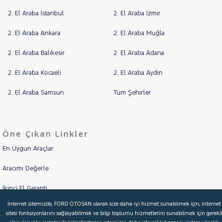
TDCI
2. El Araba İstanbul
2. El Araba İzmir
TREND
RAMA
X
YAP
2. El Araba Ankara
2. El Araba Muğla
1.6 TI-VCT
TITANIUM
2. El Araba Balıkesir
2. El Araba Adana
ICA
POWERSHIFT
2. El Araba Kocaeli
2. El Araba Aydın
FOCUS
2. El Araba Samsun
Tüm Şehirler
KUGA
Mustang
Mach-E
PUMA
Puma-
Öne Çıkan Linkler
E
En Uygun Araçlar
RANGER
RANGER
Aracımı Değerle
RAPTOR
TOURNEO
İkinci El Garanti
CONNECT
TOURNEO
TOURNEO
İnternet sitemizde, FORD OTOSAN olarak size daha iyi hizmet sunabilmek için, internet
COURIER
Kampanyalar
COURIER
sitesi fonksiyonlarını sağlayabilmek ve bilgi toplumu hizmetlerini sunabilmek için gerekl
TOURNEO