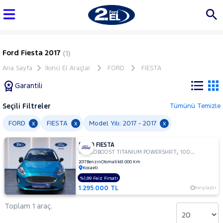
Ford Fiesta 2017
(1)
Ana Sayfa
İkinci El Araçlar
FORD
FIESTA
Garantili
Seçili Filtreler
Tümünü Temizle
Marka
FORD
FIESTA
Model Yılı: 2017 - 2017
x
x
x
FORD FIESTA
Tüm
,
,
1.0 ECOBOOST TITANIUM POWERSHIFT
100Hp
Hatchbac
Araçlar
2017
Benzin
Otomatik
61.000 Km
Kocaeli
AUDI
%1,99 Faiz Fırsatı
BMC
1.295.000 TL
Karşılaştır
BMW
Toplam 1 araç.
BYD