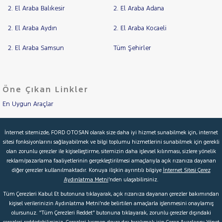
2. El Araba Balıkesir
2. El Araba Adana
2. El Araba Aydın
2. El Araba Kocaeli
2. El Araba Samsun
Tüm Şehirler
Öne Çıkan Linkler
En Uygun Araçlar
Aracımı Değerle
İnternet sitemizde, FORD OTOSAN olarak size daha iyi hizmet sunabilmek için, internet
sitesi fonksiyonlarını sağlayabilmek ve bilgi toplumu hizmetlerini sunabilmek için gerekli
İkinci El Garanti
olan zorunlu çerezler ile kişiselleştirme, sitemizin daha işlevsel kılınması, sizlere yönelik
reklam/pazarlama faaliyetlerinin gerçekleştirilmesi amaçlarıyla açık rızanıza dayanan
Kampanyalar
diğer çerezler kullanılmaktadır. Konuya ilişkin ayrıntılı bilgiye
İnternet Sitesi Çerez
Aydınlatma Metni
’nden ulaşabilirsiniz.
Kredi Hesaplama & Başvuru
Tüm Çerezleri Kabul Et butonuna tıklayarak, açık rızanıza dayanan çerezler bakımından
kişisel verilerinizin Aydınlatma Metni’nde belirtilen amaçlarla işlenmesini onaylamış
olursunuz. “Tüm Çerezleri Reddet” butonuna tıklayarak, zorunlu çerezler dışındaki
© 2026 Ford Türkiye
Ford Kurumsal
Hakkımızda