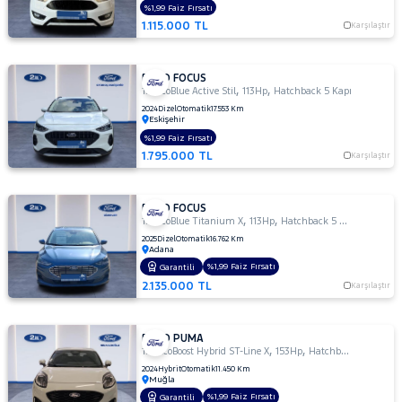
MERCEDES-
%1,99 Faiz Fırsatı
1.115.000 TL
BENZ
Karşılaştır
MINI
MITSUBISHI
FORD FOCUS
,
,
1.5 EcoBlue Active Stil
113Hp
Hatchback 5 Kapı
MOTORSIKLET
2024
Dizel
Otomatik
17.553 Km
Eskişehir
NISSAN
%1,99 Faiz Fırsatı
OPEL
1.795.000 TL
Karşılaştır
PEUGEOT
RENAULT
FORD FOCUS
,
,
1.5 EcoBlue Titanium X
113Hp
Hatchback 5 Kapı
SEAT
2025
Dizel
Otomatik
16.762 Km
Adana
SKODA
%1,99 Faiz Fırsatı
Garantili
SSANGYONG
2.135.000 TL
Karşılaştır
SUBARU
TESLA
FORD PUMA
,
,
1.0 EcoBoost Hybrid ST-Line X
153Hp
Hatchback 5 Kapı
TOGG
2024
Hybrit
Otomatik
11.450 Km
Muğla
TOYOTA
%1,99 Faiz Fırsatı
Garantili