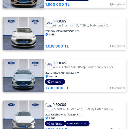
1.900.000 TL
TRAKTÖR
Karşılaştır
VOLKSWAGEN
FORD FOCUS
VOLVO
,
,
1.5 EcoBlue Titanium X
113Hp
Hatchback 5 Kapı
2023
Dizel
Otomatik
75.500 Km
İzmir
1.638.000 TL
Karşılaştır
FORD FOCUS
,
,
1.5 EcoBlue Active Stil
115Hp
Hatchback 5 Kapı
2024
Dizel
Otomatik
54.399 Km
Manisa
Garantili
1.700.000 TL
Karşılaştır
FORD FOCUS
,
,
1.0 EcoBoost GTDi Active X
122Hp
Hatchback 5 Kapı
2023
Benzin
Otomatik
41.234 Km
İzmir
%1,99 Faiz Fırsatı
Garantili