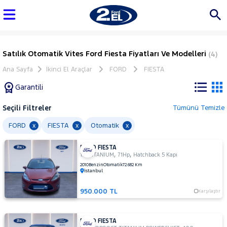
Satılık Otomatik Vites Ford Fiesta Fiyatları Ve Modelleri
(4)
Ana Sayfa
İkinci El Araçlar
FORD
FIESTA
Garantili
Seçili Filtreler
Tümünü Temizle
Marka
FORD
FIESTA
Otomatik
x
x
x
FORD FIESTA
Tüm
,
,
1.4 TITANIUM
71Hp
Hatchback 5 Kapı
Araçlar
2010
Benzin
Otomatik
72.682 Km
İstanbul
AUDI
BMC
950.000 TL
Karşılaştır
BMW
BYD
FORD FIESTA