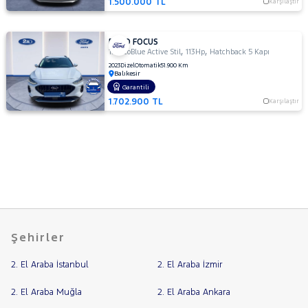
1.500.000 TL
Karşılaştır
FORD FOCUS
,
,
1.5 EcoBlue Active Stil
113Hp
Hatchback 5 Kapı
2023
Dizel
Otomatik
51.900 Km
Balıkesir
Garantili
1.702.900 TL
Karşılaştır
Şehirler
2. El Araba İstanbul
2. El Araba İzmir
2. El Araba Muğla
2. El Araba Ankara