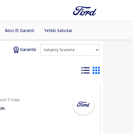
İkinci El Garanti
Yetkili Satıcılar
Garantili
Tüm Markaları
Listele >
(8)
ack 5 Kapı
Km