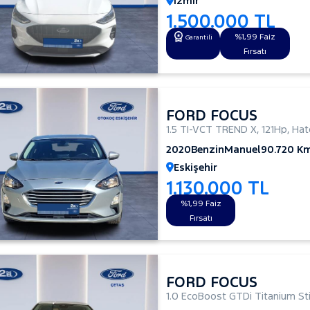
İzmir
1.500.000 TL
%1,99 Faiz
Garantili
Fırsatı
FORD FOCUS
1.5 TI-VCT TREND X
,
121Hp
,
Hat
2020
Benzin
Manuel
90.720 K
Eskişehir
1.130.000 TL
%1,99 Faiz
Fırsatı
FORD FOCUS
1.0 EcoBoost GTDi Titanium Sti