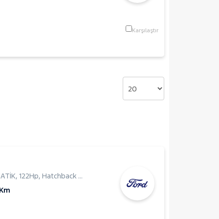
Karşılaştır
ATİK
,
122Hp
,
Hatchback 5 Kapı
 Km