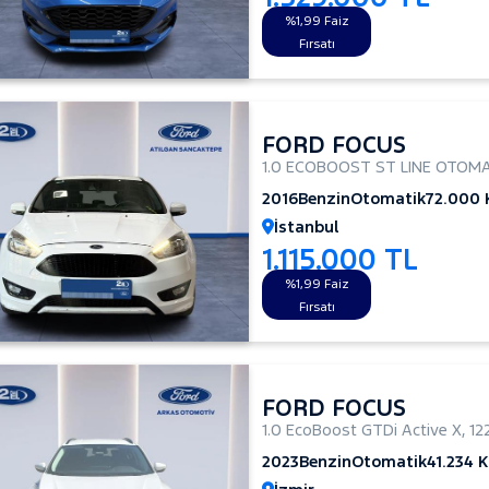
%1,99 Faiz
Fırsatı
FORD FOCUS
1.0 ECOBOOST ST LINE OTOMA
2016
Benzin
Otomatik
72.000
İstanbul
1.115.000 TL
%1,99 Faiz
Fırsatı
FORD FOCUS
1.0 EcoBoost GTDi Active X
,
12
2023
Benzin
Otomatik
41.234 