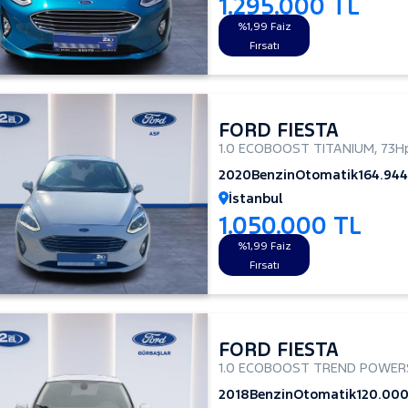
1.295.000 TL
%1,99 Faiz
Fırsatı
FORD FIESTA
1.0 ECOBOOST TITANIUM
,
73H
2020
Benzin
Otomatik
164.94
İstanbul
1.050.000 TL
%1,99 Faiz
Fırsatı
FORD FIESTA
1.0 ECOBOOST TREND POWER
2018
Benzin
Otomatik
120.00