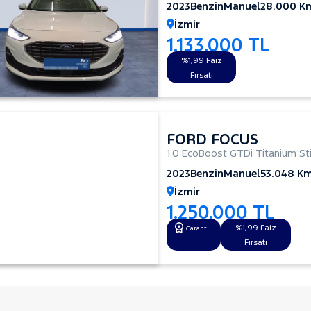
2023
Benzin
Manuel
28.000 K
İzmir
1.133.000 TL
%1,99 Faiz
Fırsatı
FORD FOCUS
1.0 EcoBoost GTDi Titanium Sti
2023
Benzin
Manuel
53.048 K
İzmir
1.250.000 TL
%1,99 Faiz
Garantili
Fırsatı