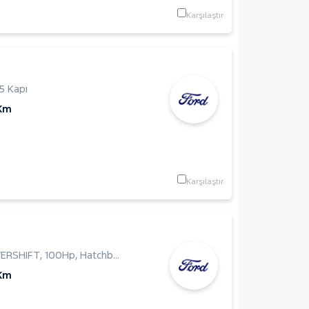
Karşılaştır
5 Kapı
 Km
Karşılaştır
ERSHIFT
,
100Hp
,
Hatchback 5 Kapı
 Km