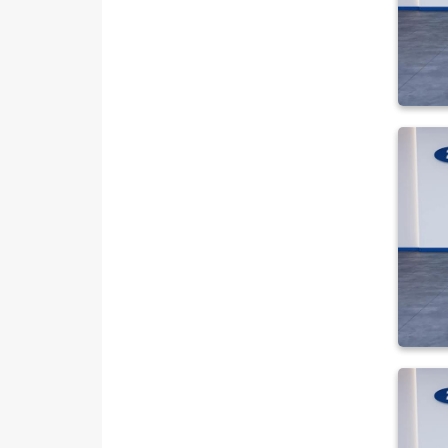
RENAULT
SEAT
SKODA
SSANGYONG
SUBARU
TESLA
TOYOTA
TRAKTÖR
VOLKSWAGEN
VOLVO