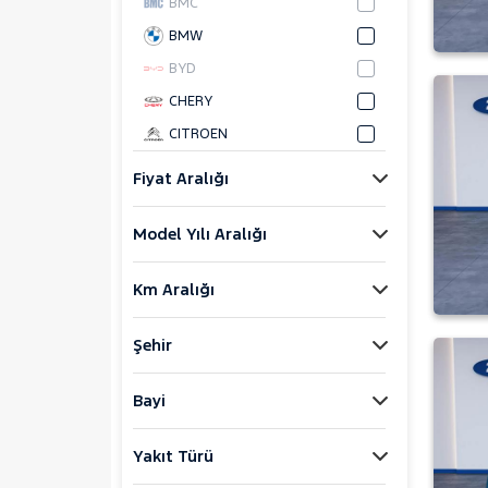
BMC
BMW
BYD
CHERY
CITROEN
CUPRA
Fiyat Aralığı
DACIA
Model Yılı Aralığı
DAIHATSU
FIAT
Km Aralığı
FORD
Bronco Sport
Şehir
C-MAX
ECOSPORT
Bayi
E-Tourneo Courier
Yakıt Türü
E-Transit