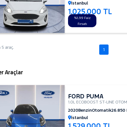
İstanbul
1.025.000 TL
%1,99 Faiz
Fırsatı
5 araç.
1
r Araçlar
FORD PUMA
1.0L ECOBOOST ST-LINE OTOM
2020
Benzin
Otomatik
26.850
İstanbul
1.529.000 TL