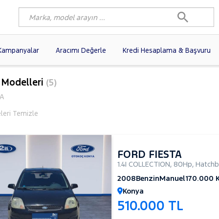
Kampanyalar
Aracımı Değerle
Kredi Hesaplama & Başvuru
90)
FIAT
(102)
RENAULT
(82)
e Modelleri
(5)
AGEN
(59)
OPEL
(58)
PEUGEOT
(37)
TA
N
(20)
HYUNDAI
(16)
DACIA
(16)
eleri Temizle
(14)
VOLVO
(12)
KIA
(11)
10)
AUDI
(10)
MERCEDES-BENZ
FORD FIESTA
1.4I COLLECTION
,
80Hp
,
Hatchb
2008
Benzin
Manuel
170.000 
Konya
510.000 TL