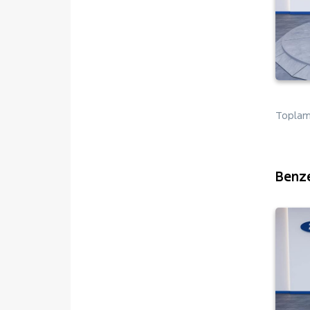
Mustang Mach-E
PUMA
Puma-E
RANGER
RANGER RAPTOR
Toplam 
TOURNEO CONNECT
TOURNEO COURIER
TOURNEO COURIER JOURNEY
Benze
TOURNEO CUSTOM
TRANSIT
TRANSIT CONNECT
TRANSIT COURIER
TRANSIT CUSTOM
Foton
HONDA