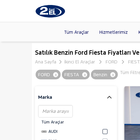
Tüm Araçlar
Hizmetlerimiz
Markalar
>
FORD
(8
Satılık Benzin Ford Fiesta Fiyatları V
VOLKSW
Ana Sayfa
İkinci El Araçlar
FORD
FIES
Modeller
>
CITROE
Tüm Filtr
FORD
x
FIESTA
x
Benzin
x
Kasalar
>
TOYOTA
SKODA
(
Marka
Tüm Araçlar
AUDI