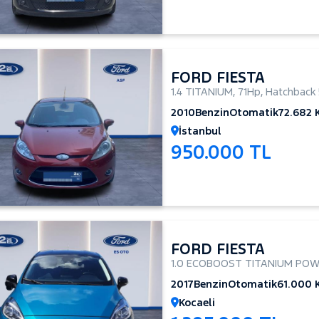
FORD FIESTA
1.4 TITANIUM
,
71Hp
,
Hatchback 
2010
Benzin
Otomatik
72.682
İstanbul
950.000 TL
FORD FIESTA
1.0 ECOBOOST TITANIUM POW
2017
Benzin
Otomatik
61.000
Kocaeli