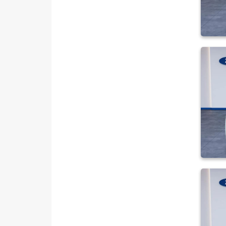
HYUNDAI
ISUZU
Iveco
Jaecoo
JEEP
KIA
LANCIA
MAN
MERCEDES-BENZ
MINI
MITSUBISHI
MOTORSIKLET
NISSAN
OPEL
PEUGEOT