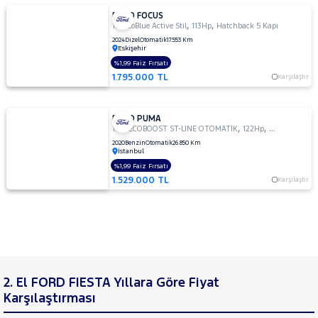
FORD FOCUS
,
,
1.5 EcoBlue Active Stil
113Hp
Hatchback 5 Kapı
2024
Dizel
Otomatik
17.553 Km
Eskişehir
%1,99 Faiz Fırsatı
1.795.000 TL
Karşılaştır
FORD PUMA
,
,
1.0L ECOBOOST ST-LINE OTOMATİK
122Hp
Hatchback 5 
2020
Benzin
Otomatik
26.850 Km
İstanbul
%1,99 Faiz Fırsatı
1.529.000 TL
Karşılaştır
2. El FORD FIESTA Yıllara Göre Fiyat
Karşılaştırması