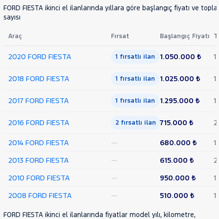
FORD FIESTA ikinci el ilanlarında yıllara göre başlangıç fiyatı ve topl
sayısı
Araç
Fırsat
Başlangıç Fiyatı
T
2020 FORD FIESTA
1.050.000 ₺
1
1 fırsatlı ilan
2018 FORD FIESTA
1.025.000 ₺
1
1 fırsatlı ilan
2017 FORD FIESTA
1.295.000 ₺
1
1 fırsatlı ilan
2016 FORD FIESTA
715.000 ₺
2
2 fırsatlı ilan
2014 FORD FIESTA
—
680.000 ₺
1
2013 FORD FIESTA
—
615.000 ₺
2
2010 FORD FIESTA
—
950.000 ₺
1
2008 FORD FIESTA
—
510.000 ₺
1
FORD FIESTA ikinci el ilanlarında fiyatlar model yılı, kilometre,