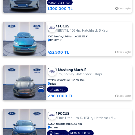
MERCEDES-
%1,99 Faiz Fırsatı
1.300.000 TL
Karşılaştır
BENZ
MINI
MITSUBISHI
FORD FOCUS
,
,
1.6 AMBIENTE
107Hp
Hatchback 5 Kapı
MOTORSIKLET
2000
Benzin_LPG
Manuel
269.558 Km
Balıkesir
NISSAN
OPEL
452.900 TL
Karşılaştır
PEUGEOT
RENAULT
FORD Mustang Mach-E
,
,
Premium
366Hp
Hatchback 5 Kapı
SEAT
2023
Elektrik
Otomatik
6.001 Km
Rize
SKODA
Garantili
SSANGYONG
2.980.000 TL
Karşılaştır
SUBARU
TESLA
FORD FOCUS
,
,
1.5 EcoBlue Titanium X
113Hp
Hatchback 5 Kapı
TOYOTA
2025
Dizel
Otomatik
16.762 Km
Adana
TRAKTÖR
%1,99 Faiz Fırsatı
Garantili