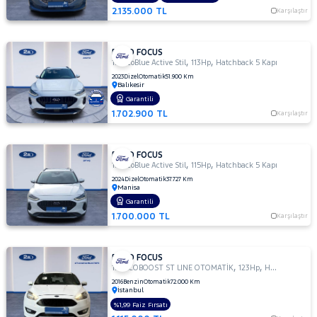
2.135.000 TL
Karşılaştır
VOLKSWAGEN
VOLVO
FORD FOCUS
,
,
1.5 EcoBlue Active Stil
113Hp
Hatchback 5 Kapı
2023
Dizel
Otomatik
51.900 Km
Balıkesir
Garantili
1.702.900 TL
Karşılaştır
FORD FOCUS
,
,
1.5 EcoBlue Active Stil
115Hp
Hatchback 5 Kapı
2024
Dizel
Otomatik
37.727 Km
Manisa
Garantili
1.700.000 TL
Karşılaştır
FORD FOCUS
,
,
1.0 ECOBOOST ST LINE OTOMATİK
123Hp
Hatchback 5 Kapı
2016
Benzin
Otomatik
72.000 Km
İstanbul
%1,99 Faiz Fırsatı