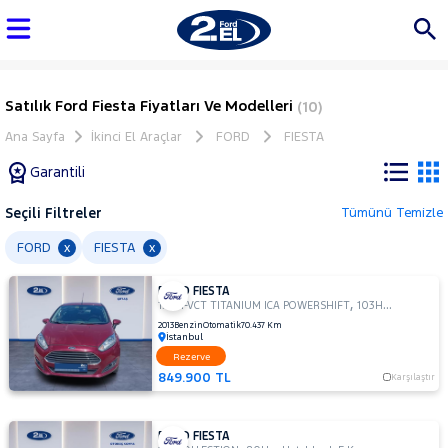
Satılık Ford Fiesta Fiyatları Ve Modelleri
(10)
Ana Sayfa
İkinci El Araçlar
FORD
FIESTA
Garantili
Seçili Filtreler
Tümünü Temizle
Marka
FORD
FIESTA
x
x
FORD FIESTA
Tüm
,
,
1.6 TI-VCT TITANIUM ICA POWERSHIFT
103Hp
Hatchback
Araçlar
2013
Benzin
Otomatik
70.437 Km
İstanbul
AUDI
Rezerve
BMC
849.900 TL
Karşılaştır
BMW
BYD
FORD FIESTA