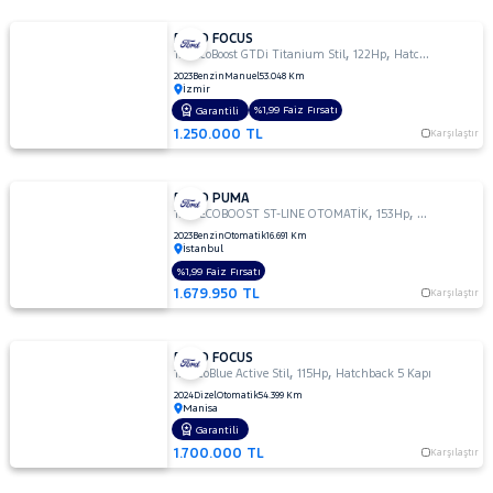
FORD FOCUS
,
,
1.0 EcoBoost GTDi Titanium Stil
122Hp
Hatchback 5 Kapı
2023
Benzin
Manuel
53.048 Km
İzmir
%1,99 Faiz Fırsatı
Garantili
1.250.000 TL
Karşılaştır
FORD PUMA
,
,
1.0L ECOBOOST ST-LINE OTOMATİK
153Hp
Hatchback 5 
2023
Benzin
Otomatik
16.691 Km
İstanbul
%1,99 Faiz Fırsatı
1.679.950 TL
Karşılaştır
FORD FOCUS
,
,
1.5 EcoBlue Active Stil
115Hp
Hatchback 5 Kapı
2024
Dizel
Otomatik
54.399 Km
Manisa
Garantili
1.700.000 TL
Karşılaştır