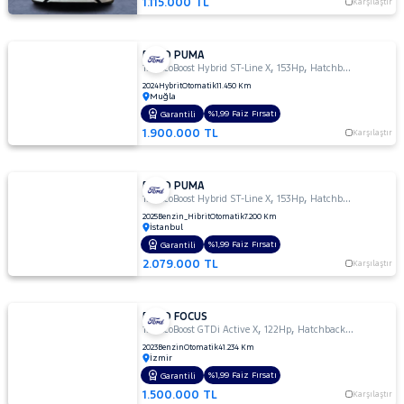
1.115.000 TL
Karşılaştır
FORD PUMA
,
,
1.0 EcoBoost Hybrid ST-Line X
153Hp
Hatchback 5 Kapı
2024
Hybrit
Otomatik
11.450 Km
Muğla
%1,99 Faiz Fırsatı
Garantili
1.900.000 TL
Karşılaştır
FORD PUMA
,
,
1.0 EcoBoost Hybrid ST-Line X
153Hp
Hatchback 5 Kapı
2025
Benzin_Hibrit
Otomatik
7.200 Km
İstanbul
%1,99 Faiz Fırsatı
Garantili
2.079.000 TL
Karşılaştır
FORD FOCUS
,
,
1.0 EcoBoost GTDi Active X
122Hp
Hatchback 5 Kapı
2023
Benzin
Otomatik
41.234 Km
İzmir
%1,99 Faiz Fırsatı
Garantili
1.500.000 TL
Karşılaştır