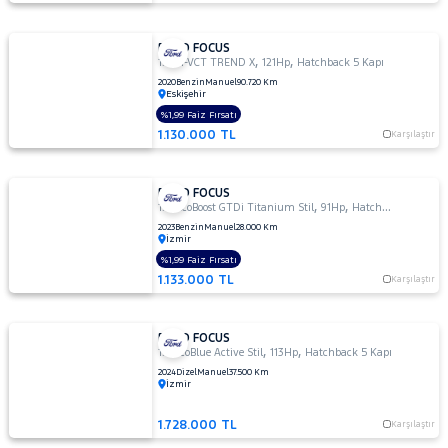
FORD FOCUS
,
,
1.5 TI-VCT TREND X
121Hp
Hatchback 5 Kapı
2020
Benzin
Manuel
90.720 Km
Eskişehir
%1,99 Faiz Fırsatı
1.130.000 TL
Karşılaştır
FORD FOCUS
,
,
1.0 EcoBoost GTDi Titanium Stil
91Hp
Hatchback 5 Kapı
2023
Benzin
Manuel
28.000 Km
İzmir
%1,99 Faiz Fırsatı
1.133.000 TL
Karşılaştır
FORD FOCUS
,
,
1.5 EcoBlue Active Stil
113Hp
Hatchback 5 Kapı
2024
Dizel
Manuel
37.500 Km
İzmir
1.728.000 TL
Karşılaştır