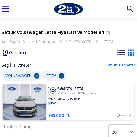
Satılık Volkswagen Jetta Fiyatları Ve Modelleri
(1)
Ana Sayfa
İkinci El Araçlar
VOLKSWAGEN
JETTA
Garantili
Seçili Filtreler
Tümünü Temizle
Marka
VOLKSWAGEN
JETTA
x
x
VOLKSWAGEN JETTA
Tüm
,
,
1.6 COMFORTLINE
103Hp
Sedan
Araçlar
2014
Dizel
Manuel
234.172 Km
Tokat
AUDI
BMC
935.000 TL
Karşılaştır
BMW
Toplam 1 araç.
BYD