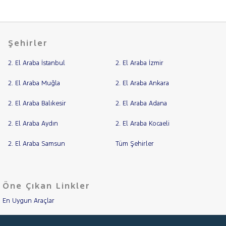
LANCIA
Cinsleri
Kasa
MAN
MERCEDES-
Tipi
Aktarma
Şehirler
BENZ
MINI
2. El Araba İstanbul
Türü
2. El Araba İzmir
MITSUBISHI
Garanti
Kampanya
MOTORSIKLET
2. El Araba Muğla
2. El Araba Ankara
NISSAN
2. El Araba Balıkesir
2. El Araba Adana
ve
Boya
OPEL
2. El Araba Aydın
2. El Araba Kocaeli
Fırsatlar
PEUGEOT
Değişen
RENAULT
2. El Araba Samsun
Tüm Şehirler
İlan
Parça
SEAT
No
SKODA
Öne Çıkan Linkler
SSANGYONG
En Uygun Araçlar
SUBARU
TESLA
Aracımı Değerle