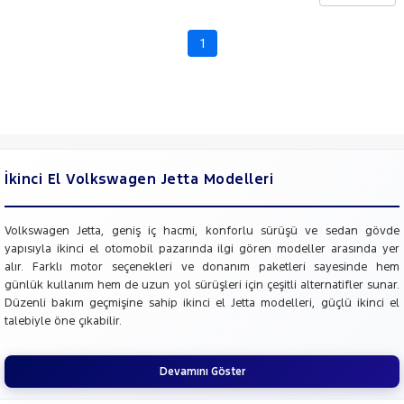
CHERY
CITROEN
1
Fiyat
CUPRA
Model
DACIA
Aralığı
DAIHATSU
Yılı
FIAT
Km
Aralığı
FORD
İkinci El Volkswagen Jetta Modelleri
Aralığı
Foton
Şehir
HONDA
Volkswagen Jetta, geniş iç hacmi, konforlu sürüşü ve sedan gövde
yapısıyla ikinci el otomobil pazarında ilgi gören modeller arasında yer
HYUNDAI
Bayi
alır. Farklı motor seçenekleri ve donanım paketleri sayesinde hem
ISUZU
günlük kullanım hem de uzun yol sürüşleri için çeşitli alternatifler sunar.
Yakıt
Düzenli bakım geçmişine sahip ikinci el Jetta modelleri, güçlü ikinci el
Iveco
talebiyle öne çıkabilir.
Türü
Vites
Jaecoo
JEEP
Devamını Göster
Tipi
Araç
KIA