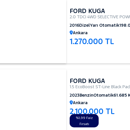
FORD KUGA
2.0 TDCI 4WD SELECTIVE POW
2016
Dizel
Yarı Otomatik
198.
Ankara
1.270.000 TL
FORD KUGA
1.5 EcoBoost ST-Line Black Pa
2023
Benzin
Otomatik
61.685 
Ankara
2.100.000 TL
%1,99 Faiz
Fırsatı