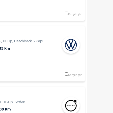
Karşılaştır
G
,
88Hp
,
Hatchback 5 Kapı
135 Km
Karşılaştır
T
,
113Hp
,
Sedan
409 Km