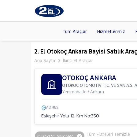
Tüm Araçlar
Hizmetlerimiz
Markalar
>
FORD
(87
2. El Otokoç Ankara Bayisi Satılık Araç
VOLKSW
Ana Sayfa
İkinci El Araçlar
Modeller
>
CITROE
Kasalar
>
OTOKOÇ ANKARA
TOYOTA
OTOKOC OTOMOTIV TIC. VE SAN.A.S. A
SKODA
(
Yenimahalle / Ankara
ADRES
Eskişehir Yolu 12. Km No:350
Tüm Filtreleri Temizle
OTOKOÇ ANKARA
x