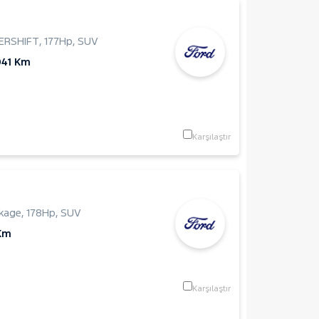
ERSHIFT
,
177Hp
,
SUV
041 Km
Karşılaştır
ckage
,
178Hp
,
SUV
Km
Karşılaştır