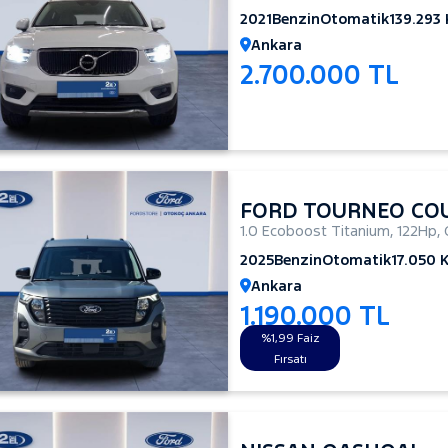
2021
Benzin
Otomatik
139.293
Ankara
2.700.000 TL
FORD TOURNEO CO
1.0 Ecoboost Titanium
,
122Hp
,
2025
Benzin
Otomatik
17.050 
Ankara
1.190.000 TL
%1,99 Faiz
Fırsatı