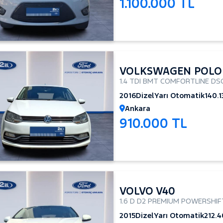
1.100.000 TL
VOLKSWAGEN POLO
1.4 TDI BMT COMFORTLINE DS
2016
Dizel
Yarı Otomatik
140.
Ankara
910.000 TL
VOLVO V40
1.6 D D2 PREMIUM POWERSHIF
2015
Dizel
Yarı Otomatik
212.