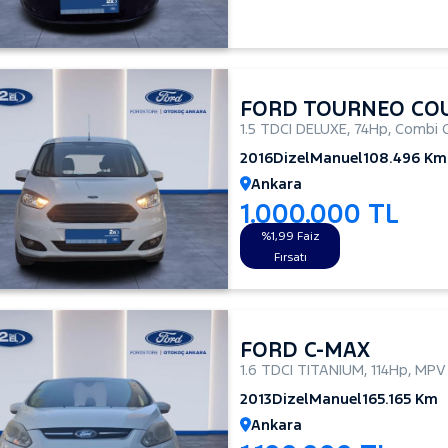
FORD TOURNEO CO
1.5 TDCI DELUXE
,
74Hp
,
Combi 
2016
Dizel
Manuel
108.496 Km
Ankara
1.000.000 TL
%1,99 Faiz
Fırsatı
FORD C-MAX
1.6 TDCI TITANIUM
,
114Hp
,
MPV
2013
Dizel
Manuel
165.165 Km
Ankara