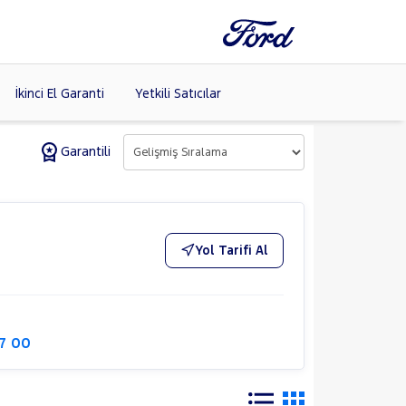
İkinci El Garanti
Yetkili Satıcılar
Garantili
Tüm Markaları
Listele >
Yol Tarifi Al
47 00