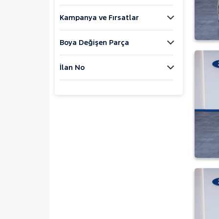
MOTORSIKLET
Kampanya ve Fırsatlar
NISSAN
OPEL
Boya Değişen Parça
PEUGEOT
RENAULT
İlan No
SEAT
SKODA
SSANGYONG
SUBARU
TESLA
TOYOTA
TRAKTÖR
VOLKSWAGEN
VOLVO