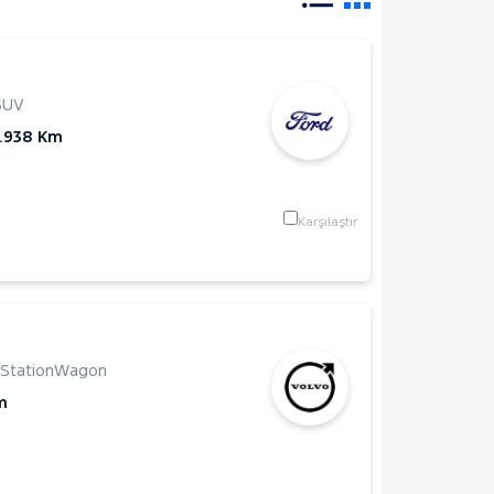
SUV
0.938 Km
Karşılaştır
StationWagon
m