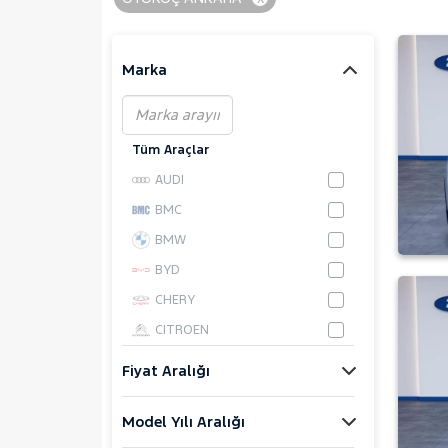
Marka
Tüm Araçlar
AUDI
BMC
BMW
BYD
CHERY
CITROEN
CUPRA
Fiyat Aralığı
DACIA
Model Yılı Aralığı
DAIHATSU