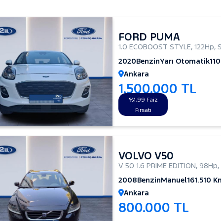
FORD PUMA
1.0 ECOBOOST STYLE
,
122Hp
,
2020
Benzin
Yarı Otomatik
11
Ankara
1.500.000 TL
%1,99 Faiz
Fırsatı
VOLVO V50
V 50 1.6 PRIME EDITION
,
98Hp
,
2008
Benzin
Manuel
161.510 K
Ankara
800.000 TL