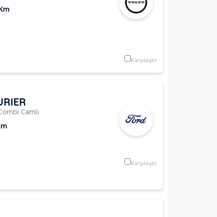
 Km
Karşılaştır
URIER
Combi Camlı
Km
Karşılaştır