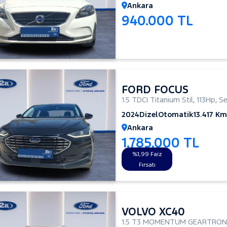
Ankara
940.000 TL
FORD FOCUS
1.5 TDCI Titanium Stil
,
113Hp
,
S
2024
Dizel
Otomatik
13.417 Km
Ankara
1.785.000 TL
%1,99 Faiz
Fırsatı
VOLVO XC40
1.5 T3 MOMENTUM GEARTRON