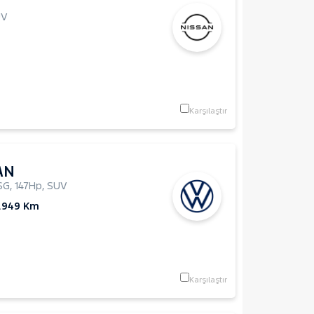
UV
Karşılaştır
AN
SG
,
147Hp
,
SUV
.949 Km
Karşılaştır