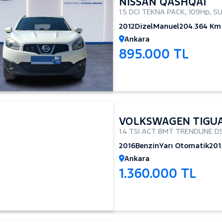
NISSAN QASHQAI
1.5 DCI TEKNA PACK
,
109Hp
,
S
2012
Dizel
Manuel
204.364 Km
Ankara
895.000 TL
VOLKSWAGEN TIGU
1.4 TSI ACT BMT TRENDLINE D
2016
Benzin
Yarı Otomatik
201
Ankara
1.360.000 TL