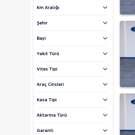
FIAT
Km Aralığı
FORD
Foton
Şehir
HONDA
HYUNDAI
Bayi
ISUZU
Yakıt Türü
Iveco
Jaecoo
Vites Tipi
JEEP
KIA
Araç Cinsleri
LANCIA
Kasa Tipi
MAN
MERCEDES-BENZ
Aktarma Türü
MINI
MITSUBISHI
Garanti