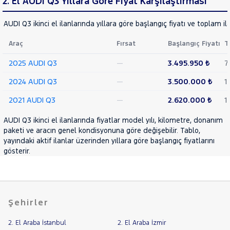
2. El AUDI Q3 Yıllara Göre Fiyat Karşılaştırması
AUDI Q3 ikinci el ilanlarında yıllara göre başlangıç fiyatı ve toplam il
Araç
Fırsat
Başlangıç Fiyatı
T
2025 AUDI Q3
—
3.495.950 ₺
7
2024 AUDI Q3
—
3.500.000 ₺
1
2021 AUDI Q3
—
2.620.000 ₺
1
AUDI Q3 ikinci el ilanlarında fiyatlar model yılı, kilometre, donanım
paketi ve aracın genel kondisyonuna göre değişebilir. Tablo,
yayındaki aktif ilanlar üzerinden yıllara göre başlangıç fiyatlarını
gösterir.
Şehirler
2. El Araba İstanbul
2. El Araba İzmir