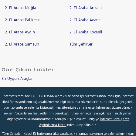
2. El Araba Muğla
2. El Araba Ankara
2. El Araba Balıkesir
2. El Araba Adana
2. El Araba Aydın
2. El Araba Kocaeli
2. El Araba Samsun
Tüm Şehirler
Öne Çıkan Linkler
En Uygun Araçlar
Aracımı Değerle
İnternet sitemizde, FORD OTOSAN olarak size daha iyi hizmet sunabilmek için, internet
sitesi fonksiyonlarını sağlayabilmek ve bilgi toplumu hizmetlerini sunabilmek için gerekli
İkinci El Garanti
olan zorunlu çerezler ile kişiselleştirme, sitemizin daha işlevsel kılınması, sizlere yönelik
reklam/pazarlama faaliyetlerinin gerçekleştirilmesi amaçlarıyla açık rızanıza dayanan
Kampanyalar
diğer çerezler kullanılmaktadır. Konuya ilişkin ayrıntılı bilgiye
İnternet Sitesi Çerez
Aydınlatma Metni
’nden ulaşabilirsiniz.
Kredi Hesaplama & Başvuru
Tüm Çerezleri Kabul Et butonuna tıklayarak, açık rızanıza dayanan çerezler bakımından