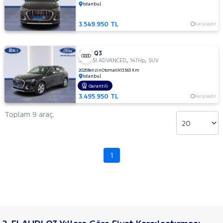
İstanbul
RENAULT
RAMA
3.549.950 TL
Karşılaştır
SEAT
YAP
SKODA
AUDI Q3
SSANGYONG
,
,
35 TFSI ADVANCED
147Hp
SUV
SUBARU
2025
Benzin
Otomatik
13.563 Km
İstanbul
TESLA
Garantili
3.495.950 TL
Karşılaştır
TOYOTA
Toplam 9 araç.
TRAKTÖR
VOLKSWAGEN
VOLVO
1