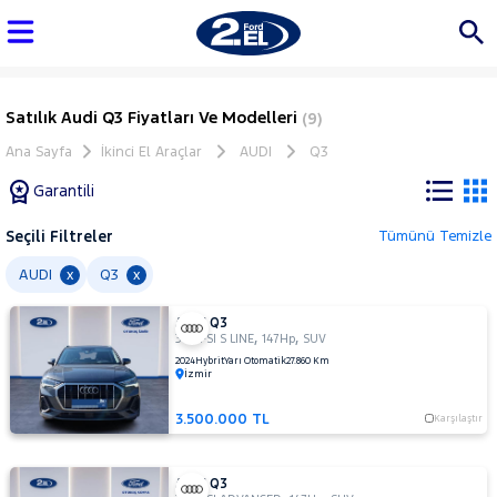
Satılık Audi Q3 Fiyatları Ve Modelleri
(9)
Ana Sayfa
İkinci El Araçlar
AUDI
Q3
Garantili
Seçili Filtreler
Tümünü Temizle
Marka
AUDI
Q3
x
x
AUDI Q3
Tüm
,
,
35 TFSI S LINE
147Hp
SUV
Araçlar
2024
Hybrit
Yarı Otomatik
27.860 Km
İzmir
AUDI
A4
3.500.000 TL
Karşılaştır
Q3
35 TFSI
AUDI Q3