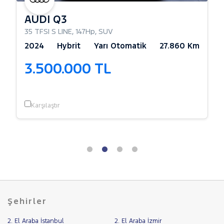
AUDI Q3
32Hp
,
Sedan
35 TFSI S LINE
,
147Hp
,
SUV
2024
Hybrit
Yarı Otomatik
27.860 Km
3.500.000 TL
Karşılaştır
Şehirler
2. El Araba İstanbul
2. El Araba İzmir