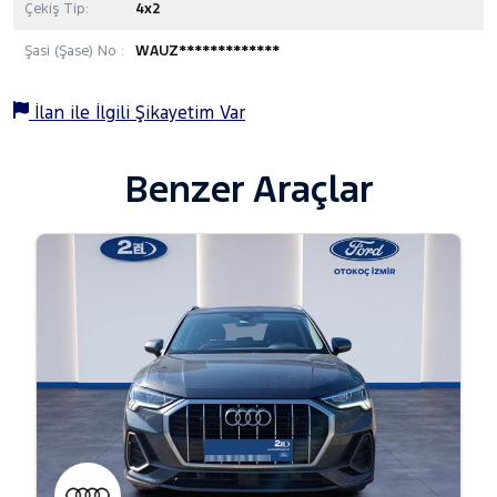
Çekiş Tip:
4x2
Şasi (Şase) No :
WAUZ*************
İlan ile İlgili Şikayetim Var
Benzer Araçlar