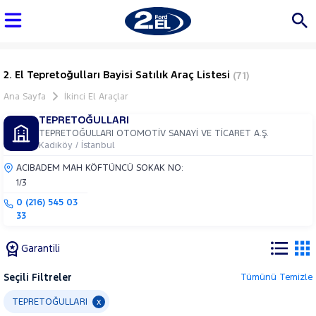
2. El Tepretoğulları Bayisi Satılık Araç Listesi
(71)
Ana Sayfa
İkinci El Araçlar
TEPRETOĞULLARI
TEPRETOĞULLARI OTOMOTİV SANAYİ VE TİCARET A.Ş.
Kadıköy / İstanbul
ACIBADEM MAH KÖFTÜNCÜ SOKAK NO:
1/3
0 (216) 545 03
33
Garantili
Seçili Filtreler
Tümünü Temizle
Marka
TEPRETOĞULLARI
x