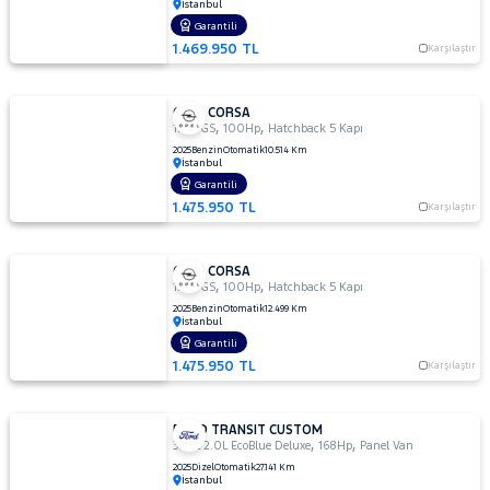
İstanbul
Garantili
1.469.950 TL
Karşılaştır
OPEL CORSA
,
,
1.2 T GS
100Hp
Hatchback 5 Kapı
2025
Benzin
Otomatik
10.514 Km
İstanbul
Garantili
1.475.950 TL
Karşılaştır
OPEL CORSA
,
,
1.2 T GS
100Hp
Hatchback 5 Kapı
2025
Benzin
Otomatik
12.499 Km
İstanbul
Garantili
1.475.950 TL
Karşılaştır
FORD TRANSIT CUSTOM
,
,
320L 2.0L EcoBlue Deluxe
168Hp
Panel Van
2025
Dizel
Otomatik
27.141 Km
İstanbul