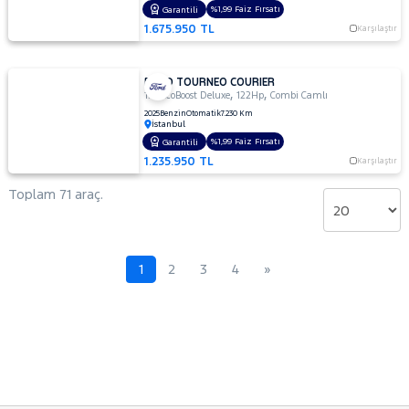
%1,99 Faiz Fırsatı
Garantili
1.675.950 TL
Karşılaştır
FORD TOURNEO COURIER
,
,
1.0 EcoBoost Deluxe
122Hp
Combi Camlı
2025
Benzin
Otomatik
7.230 Km
İstanbul
%1,99 Faiz Fırsatı
Garantili
1.235.950 TL
Karşılaştır
Toplam 71 araç.
1
2
3
4
»