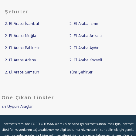
Şehirler
2. El Araba İstanbul
2. El Araba İzmir
2. El Araba Muğla
2. El Araba Ankara
2. El Araba Balıkesir
2. El Araba Aydın
2. El Araba Adana
2. El Araba Kocaeli
2. El Araba Samsun
Tüm Şehirler
Öne Çıkan Linkler
En Uygun Araçlar
Aracımı Değerle
İnternet sitemizde, FORD OTOSAN olarak size daha iyi hizmet sunabilmek için, internet
sitesi fonksiyonlarını sağlayabilmek ve bilgi toplumu hizmetlerini sunabilmek için gerekli
İkinci El Garanti
olan zorunlu çerezler ile kişiselleştirme, sitemizin daha işlevsel kılınması, sizlere yönelik