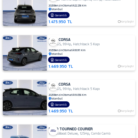
2025
Benzin
Otomatik
22.236 Km
İstanbul
Garantili
1.475.950 TL
Karşılaştır
OPEL CORSA
,
,
1.2 T GS
99Hp
Hatchback 5 Kapı
2025
Benzin
Otomatik
18.911 Km
İstanbul
Garantili
1.469.950 TL
Karşılaştır
OPEL CORSA
,
,
1.2 T GS
99Hp
Hatchback 5 Kapı
2025
Benzin
Otomatik
19.056 Km
İstanbul
Garantili
1.469.950 TL
Karşılaştır
FORD TOURNEO COURIER
,
,
1.0 EcoBoost Deluxe
125Hp
Combi Camlı