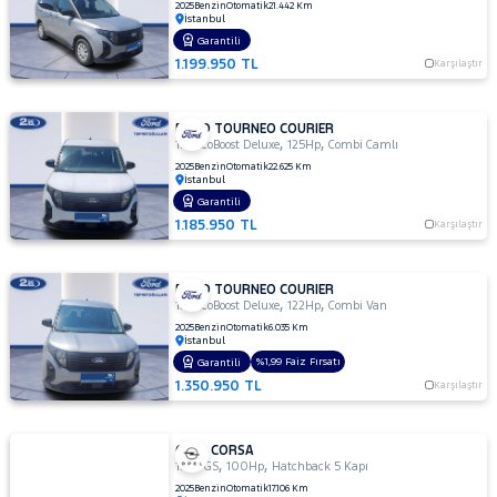
2025
Benzin
Otomatik
21.442 Km
İstanbul
Garantili
1.199.950 TL
Karşılaştır
FORD TOURNEO COURIER
,
,
1.0 EcoBoost Deluxe
125Hp
Combi Camlı
2025
Benzin
Otomatik
22.625 Km
İstanbul
Garantili
1.185.950 TL
Karşılaştır
FORD TOURNEO COURIER
,
,
1.0 EcoBoost Deluxe
122Hp
Combi Van
2025
Benzin
Otomatik
6.035 Km
İstanbul
%1,99 Faiz Fırsatı
Garantili
1.350.950 TL
Karşılaştır
OPEL CORSA
,
,
1.2 T GS
100Hp
Hatchback 5 Kapı
2025
Benzin
Otomatik
17.106 Km