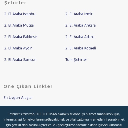
Şehirler
2. El Araba İstanbul
2. El Araba İzmir
2. El Araba Muğla
2. El Araba Ankara
2. El Araba Balıkesir
2. El Araba Adana
2. El Araba Aydın
2. El Araba Kocaeli
2. El Araba Samsun
Tüm Şehirler
Öne Çıkan Linkler
En Uygun Araçlar
Aracımı Değerle
İnternet sitemizde, FORD OTOSAN olarak size daha iyi hizmet sunabilmek için,
internet sitesi fonksiyonlarını sağlayabilmek ve bilgi toplumu hizmetlerini sunabilmek
İkinci El Garanti
için gerekli olan zorunlu çerezler ile kişiselleştirme, sitemizin daha işlevsel kılınması,