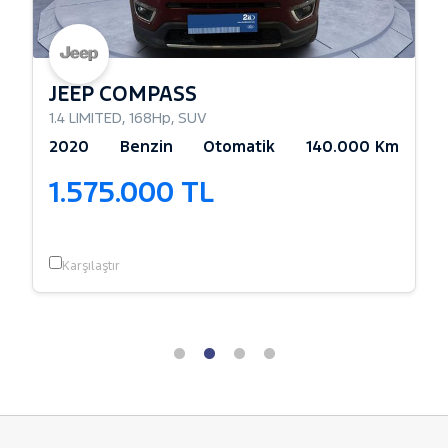
JEEP COMPASS
1.4 LIMITED
,
168Hp
,
SUV
2020
Benzin
Otomatik
140.000 Km
1.575.000 TL
Karşılaştır