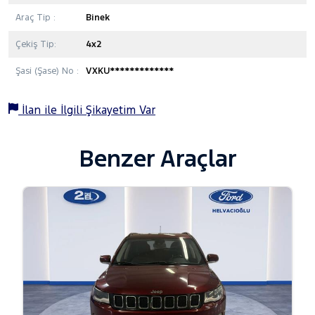
Araç Tip :
Binek
Çekiş Tip:
4x2
Şasi (Şase) No :
VXKU*************
İlan ile İlgili Şikayetim Var
Benzer Araçlar