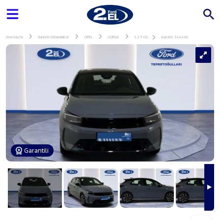
Ana Sayfa
İkinci El Otomobiller
OPEL
CORSA
1.2 T GS
İlan No: 144445
Garantili