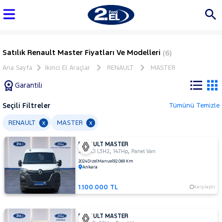
Satılık Renault Master Fiyatları Ve Modelleri
(6)
Ana Sayfa
İkinci El Araçlar
RENAULT
MASTER
Garantili
Seçili Filtreler
Tümünü Temizle
Marka
RENAULT
MASTER
x
x
RENAULT MASTER
Tüm
,
,
2.3 DCI L3H2
147Hp
Panel Van
Araçlar
2024
Dizel
Manuel
92.069 Km
Ankara
AUDI
BMC
1.100.000 TL
Karşılaştır
BMW
BYD
RENAULT MASTER