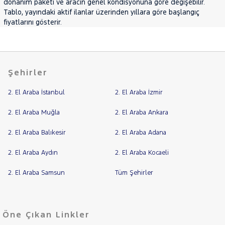
donanım paketi ve aracın genel kondisyonuna göre değişebilir.
DCI
Tablo, yayındaki aktif ilanlar üzerinden yıllara göre başlangıç
9.1M3
fiyatlarını gösterir.
Panelvan
L4H3 17
m3 3.5T
165 BG
Twin
Şehirler
Turbo
S&S -
Tek
2. El Araba İstanbul
2. El Araba İzmir
Teker
2. El Araba Muğla
2. El Araba Ankara
MEGANE
Megane
2. El Araba Balıkesir
2. El Araba Adana
E-Tech
SYMBOL
2. El Araba Aydın
2. El Araba Kocaeli
TRAFIC
2. El Araba Samsun
Tüm Şehirler
SEAT
SKODA
SSANGYONG
Öne Çıkan Linkler
SUBARU