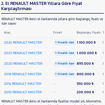
Van
2. El RENAULT MASTER Yıllara Göre Fiyat
FLUENCE
Karşılaştırması
RAMA
KADJAR
YAP
KANGOO
RENAULT MASTER ikinci el ilanlarında yıllara göre başlangıç fiyatı ve
KANGOO
ilan sayısı
EXPRESS
KANGOO
Araç
Fırsat
Başlangıç Fiyatı
T
MULTIX
KOLEOS
2024 RENAULT MASTER
1.100.000 ₺
1
1 fırsatlı ilan
MASTER
2023 RENAULT MASTER
1.000.000 ₺
1
2.3
1 fırsatlı ilan
DCI
2.3 DCI
2020 RENAULT MASTER
895.000 ₺
1
1 fırsatlı ilan
ELEGANCE
2.3
2016 RENAULT MASTER
800.000 ₺
1
1 fırsatlı ilan
DCI
L3H2
2014 RENAULT MASTER
—
550.000 ₺
1
2.3
2010 RENAULT MASTER
—
200.000 ₺
1
DCI
L4H2
RENAULT MASTER ikinci el ilanlarında fiyatlar model yılı, kilometre,
2.5