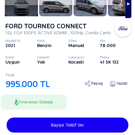
FORD TOURNEO CONNECT
1.0L FOX 100PS ACTIVE KOMBI , 100Hp, Combi Camlı
Model Yıl
Yakıt
Vites
Km
2021
Benzin
Manuel
78.000
Kredi
Garanti
Lokasyon
Plaka
Uygun
Yok
Kocaeli
41 SK 132
Fiyat
995.000 TL
Paylaş
Yazdır
Finansman Desteği
Bayiye Teklif Ver