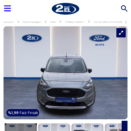
Ana Sayfa
İkinci El Otomobiller
FORD
TOURNEO CONNECT
1.0L FOX 100PS ACTIVE KOMBI
%1,99
Faiz Fırsatı