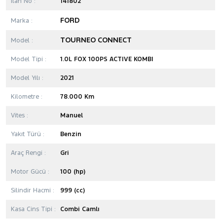
İlan No :
141802
FORD
Marka :
TOURNEO CONNECT
Model :
Model Tipi :
1.0L FOX 100PS ACTIVE KOMBI
Model Yılı :
2021
Kilometre :
78.000 Km
Vites :
Manuel
Yakıt Türü :
Benzin
Araç Rengi :
Gri
Motor Gücü :
100 (hp)
Silindir Hacmi :
999 (cc)
Kasa Cins Tipi :
Combi Camlı