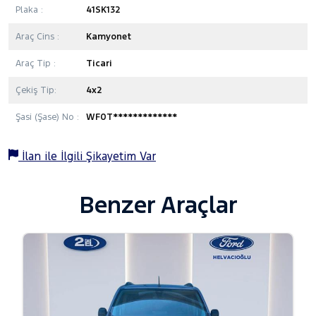
Plaka :
41SK132
Araç Cins :
Kamyonet
Araç Tip :
Ticari
Çekiş Tip:
4x2
Şasi (Şase) No :
WF0T*************
İlan ile İlgili Şikayetim Var
Benzer Araçlar