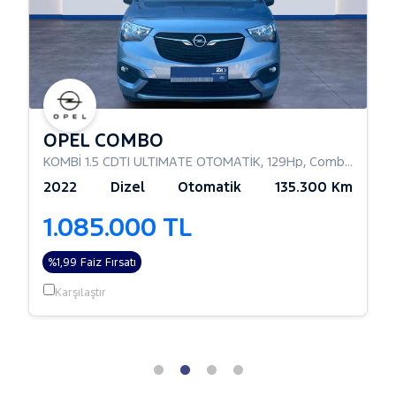
OPEL COMBO
KOMBİ 1.5 CDTI ULTIMATE OTOMATİK
,
129Hp
,
Combi Camlı
2022
Dizel
Otomatik
135.300 Km
1.085.000 TL
%1,99 Faiz Fırsatı
Karşılaştır