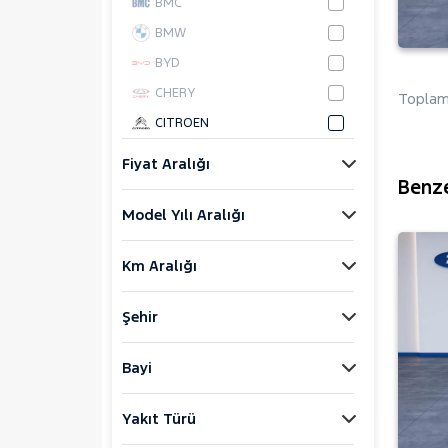
BMC
BMW
BYD
CHERY
Toplam 
CITROEN
CUPRA
Fiyat Aralığı
DACIA
Benze
Model Yılı Aralığı
DAIHATSU
FIAT
Km Aralığı
FORD
Bronco Sport
Şehir
C-MAX
ECOSPORT
Bayi
E-Tourneo Courier
Yakıt Türü
E-Transit