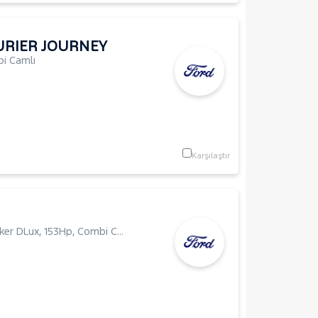
RIER JOURNEY
i Camlı
Karşılaştır
ker DLux
,
153Hp
,
Combi Camlı