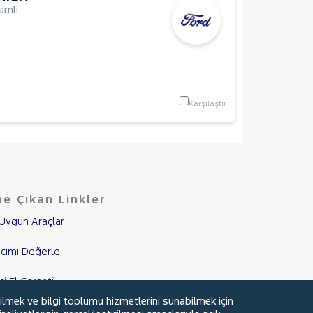
amlı
Karşılaştır
e Çıkan Linkler
Uygun Araçlar
cımı Değerle
nci El Garanti
ilmek ve bilgi toplumu hizmetlerini sunabilmek için
mpanyalar