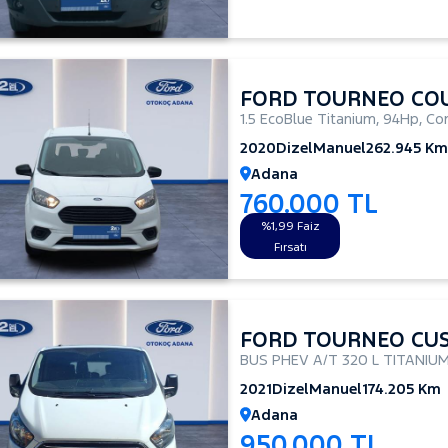
FORD TOURNEO CO
1.5 EcoBlue Titanium
,
94Hp
,
Co
2020
Dizel
Manuel
262.945 Km
Adana
760.000 TL
%1,99 Faiz
Fırsatı
FORD TOURNEO CU
BUS PHEV A/T 320 L TITANIUM
2021
Dizel
Manuel
174.205 Km
Adana
950.000 TL