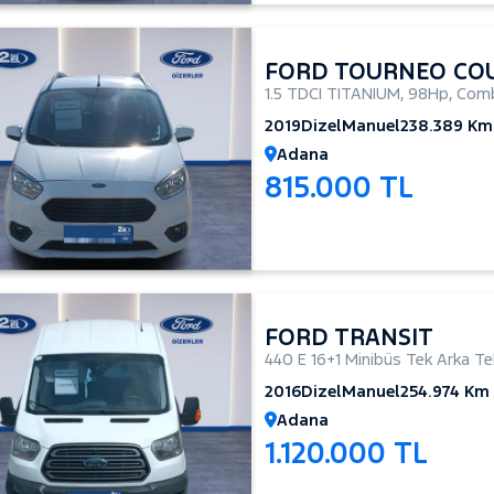
FORD TOURNEO COU
1.5 TDCI TITANIUM
,
98Hp
,
Comb
2019
Dizel
Manuel
238.389 Km
Adana
815.000 TL
FORD TRANSIT
440 E 16+1 Minibüs Tek Arka Te
2016
Dizel
Manuel
254.974 Km
Adana
1.120.000 TL