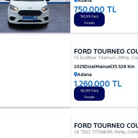
Adana
750.000 TL
%1,99 Faiz
Fırsatı
FORD TOURNEO CO
1.5 EcoBlue Titanium
,
98Hp
,
Co
2025
Dizel
Manuel
35.528 Km
Adana
1.260.000 TL
%1,99 Faiz
Fırsatı
FORD TOURNEO CO
1.6 TDCI TITANIUM
,
94Hp
,
Comb