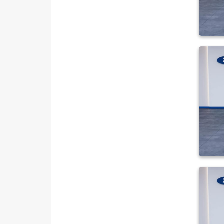
HONDA
HYUNDAI
ISUZU
Iveco
Jaecoo
JEEP
KIA
LANCIA
MAN
MERCEDES-BENZ
MINI
MITSUBISHI
MOTORSIKLET
NISSAN
OPEL