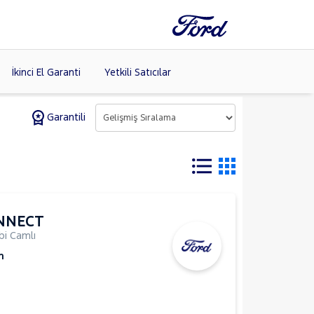
İkinci El Garanti
Yetkili Satıcılar
Garantili
Tüm Markaları
Listele >
NNECT
i Camlı
m