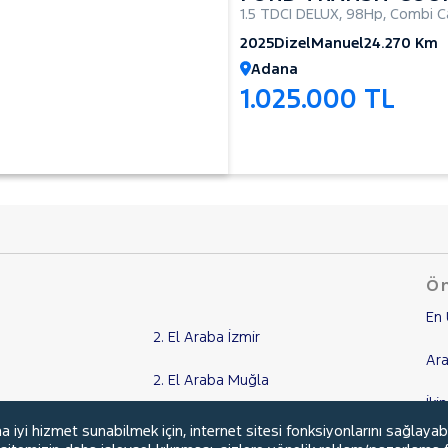
1.5 TDCI DELUX
,
98Hp
,
Combi C
2025
Dizel
Manuel
24.270 Km
Adana
1.025.000 TL
Ön
En 
2. El Araba İzmir
Ara
2. El Araba Muğla
İki
2. El Araba Aydın
yi hizmet sunabilmek için, internet sitesi fonksiyonlarını sağlayab
Ka