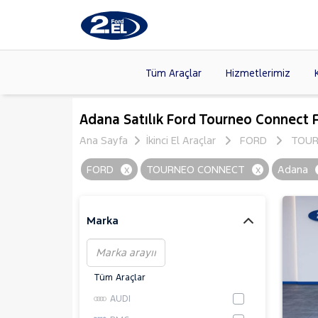
Tüm Araçlar
Hizmetlerimiz
Markalar
>
FORD
(87
Adana Satılık Ford Tourneo Connect F
VOLKSW
Ana Sayfa
İkinci El Araçlar
FORD
TOUR
Modeller
>
HYUNDA
FORD
x
TOURNEO CONNECT
x
Adana
Kasalar
>
DACIA
(13
SKODA
(
Marka
Tüm Araçlar
AUDI