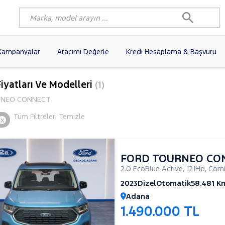
Kampanyalar
Aracımı Değerle
Kredi Hesaplama & Başvuru
9)
FIAT
(97)
RENAULT
(76)
iyatları Ve Modelleri
(1)
AGEN
(56)
OPEL
(54)
PEUGEOT
(35)
NEO CONNECT
I
(19)
CITROEN
(17)
TOYOTA
(14)
Tüm Filtreleri Temizle
x
)
KIA
(12)
VOLVO
(11)
9)
AUDI
(9)
NISSAN
(8)
FORD TOURNEO CO
2.0 EcoBlue Active
,
121Hp
,
Comb
2023
Dizel
Otomatik
58.481 K
Adana
1.490.000 TL