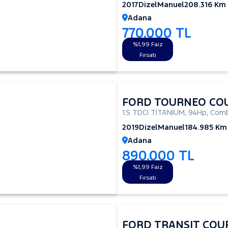
2017
Dizel
Manuel
208.316 Km
Adana
770.000 TL
%1,99 Faiz
Fırsatı
FORD TOURNEO CO
1.5 TDCI TİTANİUM
,
94Hp
,
Comb
2019
Dizel
Manuel
184.985 Km
Adana
890.000 TL
%1,99 Faiz
Fırsatı
FORD TRANSIT COU