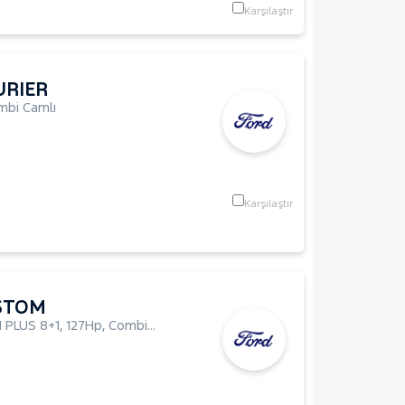
Karşılaştır
URIER
mbi Camlı
Karşılaştır
STOM
 PLUS 8+1
,
127Hp
,
Combi Camlı