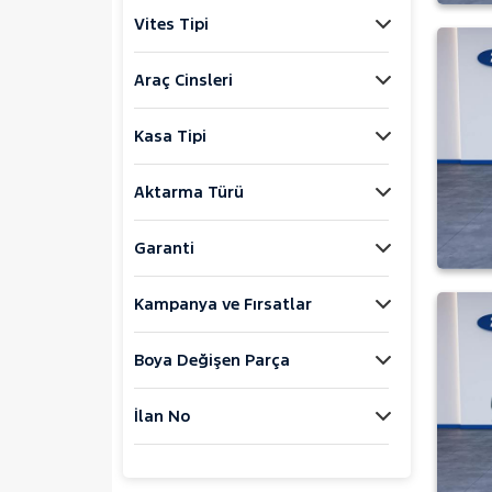
Explorer-E
Vites Tipi
F
FIESTA
Araç Cinsleri
FOCUS
Kasa Tipi
KUGA
MONDEO
Aktarma Türü
Mustang Mach-E
PUMA
Garanti
Puma-E
Kampanya ve Fırsatlar
RANGER
RANGER RAPTOR
Boya Değişen Parça
TOURNEO CONNECT
1.0L FOX 100PS ACTIVE
İlan No
KOMBI
1.5 ECOBLUE KISA TITANIUM
1.5 ECOBLUE KISA TITANIUM