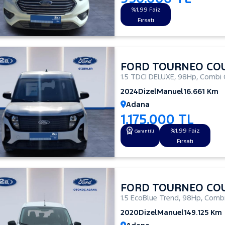
%1,99 Faiz
Fırsatı
FORD TOURNEO CO
1.5 TDCI DELUXE
,
98Hp
,
Combi 
2024
Dizel
Manuel
16.661 Km
Adana
1.175.000 TL
%1,99 Faiz
Garantili
Fırsatı
FORD TOURNEO CO
1.5 EcoBlue Trend
,
98Hp
,
Combi
2020
Dizel
Manuel
149.125 Km