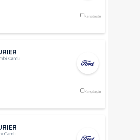
Karşılaştır
URIER
mbi Camlı
Karşılaştır
URIER
i Camlı