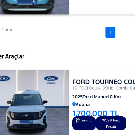
1 araç.
1
r Araçlar
FORD TOURNEO CO
1.5 TDCi Delux
,
99Hp
,
Combi Ca
2025
Dizel
Manuel
0 Km
Adana
1.700.000 TL
%1,99 Faiz
Garantili
Fırsatı