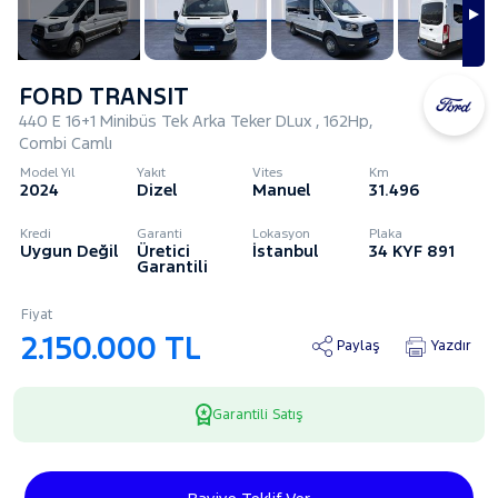
FORD TRANSIT
440 E 16+1 Minibüs Tek Arka Teker DLux , 162Hp,
Combi Camlı
Model Yıl
Yakıt
Vites
Km
2024
Dizel
Manuel
31.496
Kredi
Garanti
Lokasyon
Plaka
Uygun Değil
Üretici
İstanbul
34 KYF 891
Garantili
Fiyat
2.150.000 TL
Paylaş
Yazdır
Garantili Satış