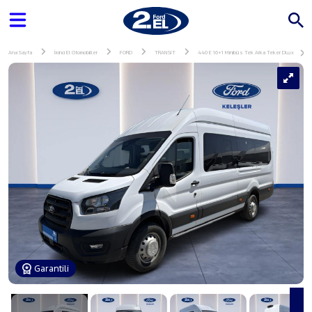
Ana Sayfa
İkinci El Otomobiller
FORD
TRANSIT
440 E 16+1 Minibüs Tek Arka Teker DLux
Garantili