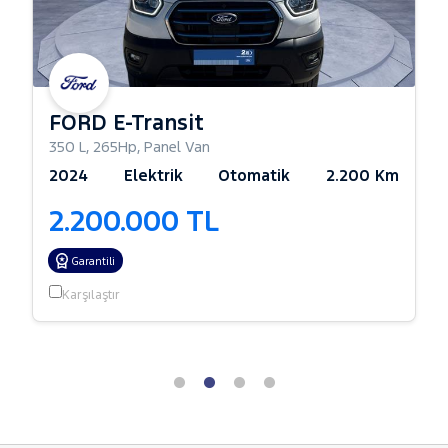
FORD E-Transit
350 L
,
265Hp
,
Panel Van
2024
Elektrik
Otomatik
2.200 Km
2.200.000 TL
Garantili
Karşılaştır