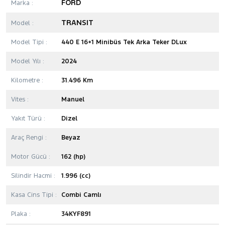
FORD
Marka :
TRANSIT
Model :
Model Tipi :
440 E 16+1 Minibüs Tek Arka Teker DLux
Model Yılı :
2024
Kilometre :
31.496 Km
Vites :
Manuel
Yakıt Türü :
Dizel
Araç Rengi :
Beyaz
Motor Gücü :
162 (hp)
Silindir Hacmi :
1.996 (cc)
Kasa Cins Tipi :
Combi Camlı
Plaka :
34KYF891