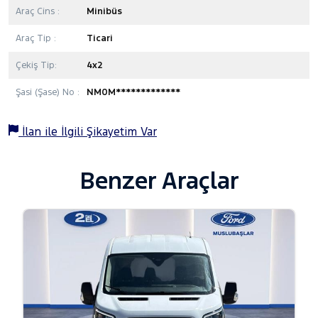
Araç Cins :
Minibüs
Araç Tip :
Ticari
Çekiş Tip:
4x2
Şasi (Şase) No :
NM0M*************
İlan ile İlgili Şikayetim Var
Benzer Araçlar