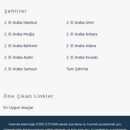
Şehirler
2. El Araba İstanbul
2. El Araba İzmir
2. El Araba Muğla
2. El Araba Ankara
2. El Araba Balıkesir
2. El Araba Adana
2. El Araba Aydın
2. El Araba Kocaeli
2. El Araba Samsun
Tüm Şehirler
Öne Çıkan Linkler
En Uygun Araçlar
Aracımı Değerle
İnternet sitemizde, FORD OTOSAN olarak size daha iyi hizmet sunabilmek için,
internet sitesi fonksiyonlarını sağlayabilmek ve bilgi toplumu hizmetlerini sunabilmek