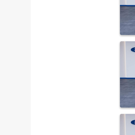
TOURNEO COURIER JOURNEY
TOURNEO CUSTOM
TRANSIT
TRANSIT CONNECT
TRANSIT COURIER
TRANSIT CUSTOM
Foton
HONDA
HYUNDAI
ISUZU
Iveco
Jaecoo
JEEP
KIA