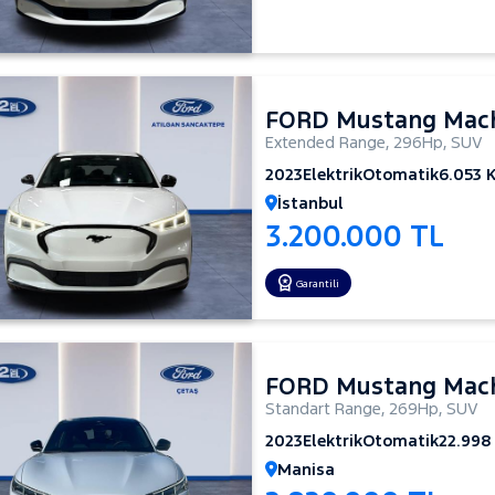
FORD Mustang Mac
Extended Range
,
296Hp
,
SUV
2023
Elektrik
Otomatik
6.053 
İstanbul
3.200.000 TL
Garantili
FORD Mustang Mac
Standart Range
,
269Hp
,
SUV
2023
Elektrik
Otomatik
22.998
Manisa