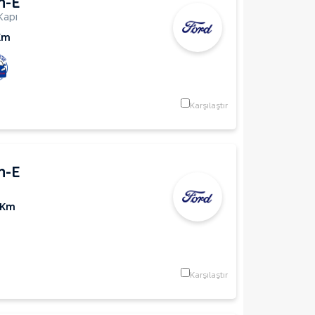
h-E
Kapı
Km
Karşılaştır
h-E
 Km
Karşılaştır