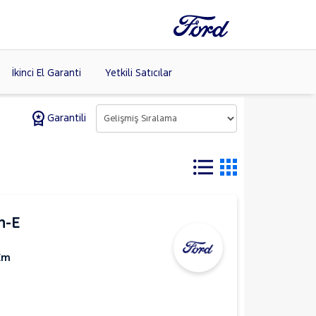
İkinci El Garanti
Yetkili Satıcılar
Garantili
Tüm Markaları
Listele >
(8)
h-E
Km