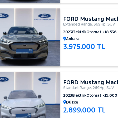
FORD Mustang Mac
Extended Range
,
369Hp
,
SUV
2023
Elektrik
Otomatik
18.536
Ankara
3.975.000 TL
FORD Mustang Mac
Standart Range
,
269Hp
,
SUV
2023
Elektrik
Otomatik
15.000
Düzce
2.899.000 TL