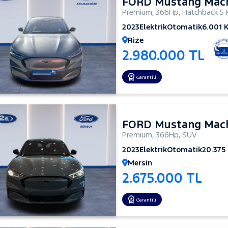
FORD Mustang Mac
Premium
,
366Hp
,
Hatchback 5 
2023
Elektrik
Otomatik
6.001 
Rize
2.980.000 TL
Garantili
FORD Mustang Mac
Premium
,
366Hp
,
SUV
2023
Elektrik
Otomatik
20.375
Mersin
2.675.000 TL
Garantili