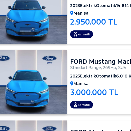
2023
Elektrik
Otomatik
14.814
Manisa
2.950.000 TL
Garantili
FORD Mustang Mac
Standart Range
,
269Hp
,
SUV
2023
Elektrik
Otomatik
6.010 
Manisa
3.000.000 TL
Garantili