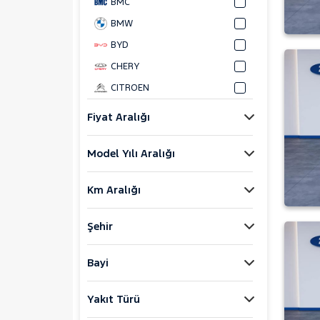
BMC
BMW
BYD
CHERY
CITROEN
CUPRA
Fiyat Aralığı
DACIA
Model Yılı Aralığı
DAIHATSU
FIAT
Km Aralığı
FORD
Bronco Sport
Şehir
C-MAX
ECOSPORT
Bayi
E-Tourneo Courier
Yakıt Türü
E-Transit