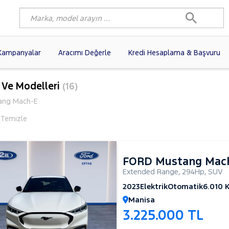
Kampanyalar
Aracımı Değerle
Kredi Hesaplama & Başvuru
86)
FIAT
(101)
RENAULT
(82)
 Ve Modelleri
(16)
AGEN
(59)
OPEL
(58)
PEUGEOT
(37)
ang Mach-E
N
(19)
HYUNDAI
(17)
DACIA
(16)
i Temizle
(14)
KIA
(12)
VOLVO
(12)
10)
AUDI
(10)
MERCEDES-BENZ
FORD Mustang Mac
Extended Range
,
294Hp
,
SUV
2023
Elektrik
Otomatik
6.010 
Manisa
3.225.000 TL