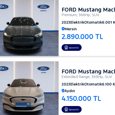
FORD Mustang Mac
Premium
,
366Hp
,
SUV
2023
Elektrik
Otomatik
6.001 
Mersin
2.890.000 TL
Garantili
FORD Mustang Mac
Extended Range
,
369Hp
,
SUV
2023
Elektrik
Otomatik
6.100 
Aydın
4.150.000 TL
Garantili