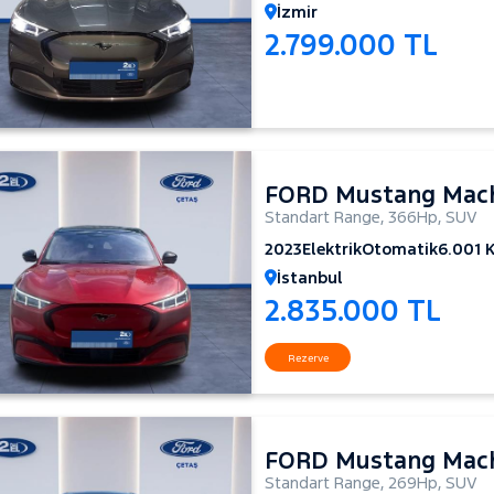
İzmir
2.799.000 TL
FORD Mustang Mac
Standart Range
,
366Hp
,
SUV
2023
Elektrik
Otomatik
6.001 
İstanbul
2.835.000 TL
Rezerve
FORD Mustang Mac
Standart Range
,
269Hp
,
SUV