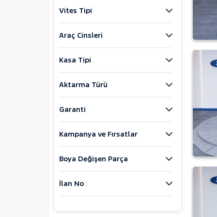
Explorer-E
Vites Tipi
F
FIESTA
Araç Cinsleri
FOCUS
Kasa Tipi
KUGA
MONDEO
Aktarma Türü
Mustang Mach-E
Extended Range
Garanti
Premium
Standart Range
Kampanya ve Fırsatlar
PUMA
Puma-E
Boya Değişen Parça
RANGER
İlan No
RANGER RAPTOR
TOURNEO CONNECT
TOURNEO COURIER