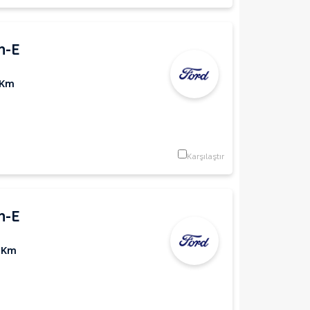
h-E
 Km
Karşılaştır
h-E
 Km