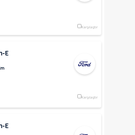
Karşılaştır
h-E
Km
Karşılaştır
h-E