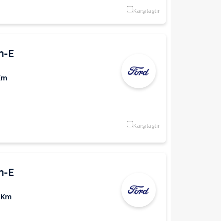
Karşılaştır
h-E
Km
Karşılaştır
h-E
 Km