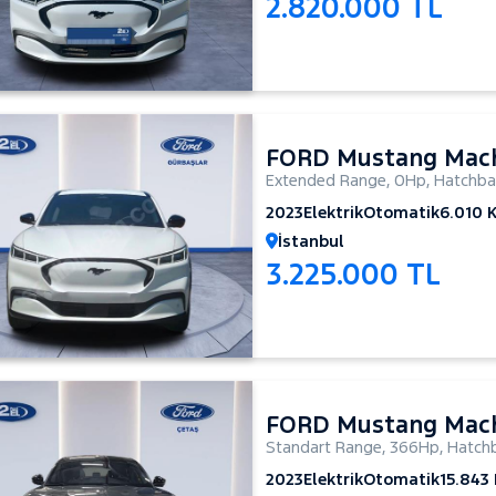
2.820.000 TL
FORD Mustang Mac
Extended Range
,
0Hp
,
Hatchba
2023
Elektrik
Otomatik
6.010 
İstanbul
3.225.000 TL
FORD Mustang Mac
Standart Range
,
366Hp
,
Hatchb
2023
Elektrik
Otomatik
15.843