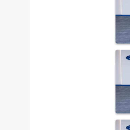
LANCIA
MAN
MERCEDES-BENZ
MINI
MITSUBISHI
MOTORSIKLET
NISSAN
OPEL
PEUGEOT
RENAULT
SEAT
SKODA
SSANGYONG
SUBARU
TESLA