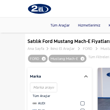
Tüm Araçlar
Hizmetlerimiz
Markalar
>
FORD
(8
Satılık Ford Mustang Mach-E Fiyatları
VOLKSW
Ana Sayfa
İkinci El Araçlar
FORD
Must
Modeller
>
CITROE
Tüm Filtreler
FORD
x
Mustang Mach-E
x
Kasalar
>
TOYOTA
SKODA
(
Marka
Tüm Araçlar
AUDI