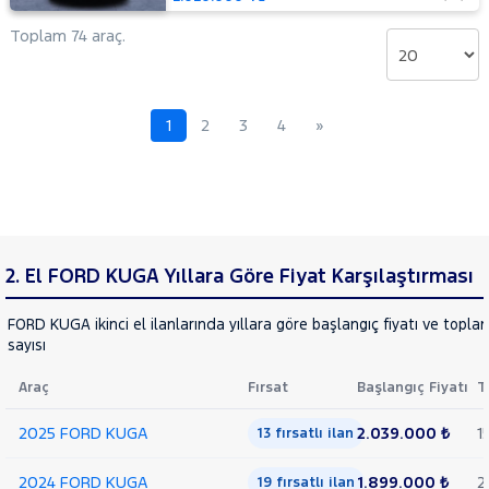
TESLA
Toplam 74 araç.
TOYOTA
TRAKTÖR
VOLKSWAGEN
1
2
3
4
»
VOLVO
2. El FORD KUGA Yıllara Göre Fiyat Karşılaştırması
FORD KUGA ikinci el ilanlarında yıllara göre başlangıç fiyatı ve topla
sayısı
Araç
Fırsat
Başlangıç Fiyatı
T
2025 FORD KUGA
2.039.000 ₺
1
13 fırsatlı ilan
2024 FORD KUGA
1.899.000 ₺
2
19 fırsatlı ilan