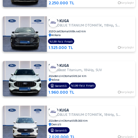
KIA
2.250.000 TL
Karşılaştır
LANCIA
MAN
FORD KUGA
MERCEDES-
,
,
1.5 ECOBLUE TITANIUM OTOMATİK
118Hp
SUV
2021
Dizel
Otomatik
184.440 Km
BENZ
Ankara
MINI
%1,99 Faiz Fırsatı
MITSUBISHI
1.525.000 TL
Karşılaştır
MOTORSIKLET
NISSAN
FORD KUGA
,
,
1.5 EcoBoost Titanium
184Hp
SUV
OPEL
2024
Benzin
Otomatik
19.241 Km
Yalova
PEUGEOT
%1,99 Faiz Fırsatı
Garantili
1.960.000 TL
RENAULT
Karşılaştır
SEAT
FORD KUGA
SKODA
,
,
1.5 ECOBLUE TITANIUM OTOMATİK
184Hp
SUV
SSANGYONG
2024
Benzin
Otomatik
35.000 Km
Denizli
SUBARU
Garantili
2.020.000 TL
Karşılaştır