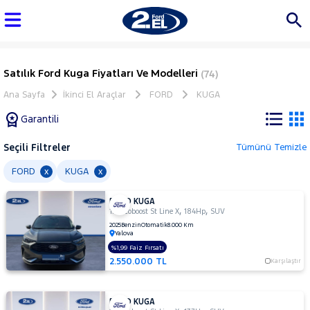
Satılık Ford Kuga Fiyatları Ve Modelleri
(74)
Ana Sayfa
İkinci El Araçlar
FORD
KUGA
Garantili
Seçili Filtreler
Tümünü Temizle
Marka
FORD
KUGA
x
x
FORD KUGA
Tüm
,
,
1.5 Ecoboost St Line X
184Hp
SUV
Araçlar
2025
Benzin
Otomatik
8.000 Km
Yalova
AUDI
%1,99 Faiz Fırsatı
BMC
2.550.000 TL
Karşılaştır
BMW
BYD
FORD KUGA