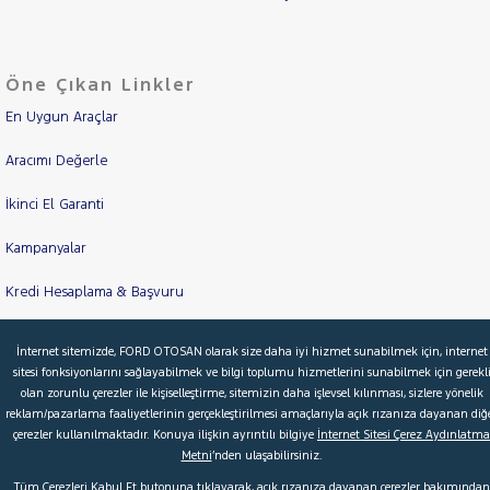
Öne Çıkan Linkler
En Uygun Araçlar
Aracımı Değerle
İkinci El Garanti
Kampanyalar
Kredi Hesaplama & Başvuru
İnternet sitemizde, FORD OTOSAN olarak size daha iyi hizmet sunabilmek için, internet
© 2026 Ford Türkiye
Ford Kurumsal
Hakkımızda
sitesi fonksiyonlarını sağlayabilmek ve bilgi toplumu hizmetlerini sunabilmek için gerekl
olan zorunlu çerezler ile kişiselleştirme, sitemizin daha işlevsel kılınması, sizlere yönelik
Şartlar & Kişisel Verilerin Korunması
S.S.S.
Faydalı Bağlantılar
reklam/pazarlama faaliyetlerinin gerçekleştirilmesi amaçlarıyla açık rızanıza dayanan diğ
çerezler kullanılmaktadır. Konuya ilişkin ayrıntılı bilgiye
İnternet Sitesi Çerez Aydınlatma
Çerez Tercihleri
Metni
’nden ulaşabilirsiniz.
Tüm Çerezleri Kabul Et butonuna tıklayarak, açık rızanıza dayanan çerezler bakımından