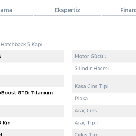
lama
Ekspertiz
Fina
, Hatchback 5 Kapı
6
Motor Gücü :
Silindir Hacmi :
Kasa Cins Tipi :
coBoost GTDi Titanium
Plaka :
Araç Cins :
8 Km
Araç Tip :
l
Çekiş Tip: