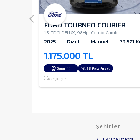
IER
FORD TOURNEO COURIER
bi Camlı
1.5 TDCI DELUX
,
98Hp
,
Combi Camlı
32.047 Km
2025
Dizel
Manuel
33.521 
1.175.000 TL
%1,99 Faiz Fırsatı
%1,99 Faiz Fırsatı
Garantili
Karşılaştır
Şehirler
2. El Araba İstanbul