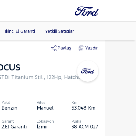
İkinci El Garanti
Yetkili Satıcılar
Paylaş
Yazdır
OCUS
Tüm Markaları
Listele >
GTDi Titanium Stil , 122Hp, Hatchback 5
Yakıt
Vites
Km
Benzin
Manuel
53.048
Km
Garanti
Lokasyon
Plaka
2.El Garanti
İzmir
38 ACM 027