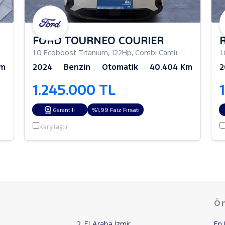
FORD TOURNEO COURIER
1.0 Ecoboost Titanium
,
122Hp
,
Combi Camlı
1
Km
2024
Benzin
Otomatik
40.404 Km
2
1.245.000 TL
%1,99 Faiz Fırsatı
Garantili
Karşılaştır
Ön
2. El Araba İzmir
En 