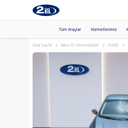
Tüm Araçlar
Hizmetlerimiz
Ana Sayfa
İkinci El Otomobiller
FORD
Markalar
>
FORD
(88
VOLKSW
Modeller
>
HYUNDA
Kasalar
>
DACIA
(13
SKODA
(