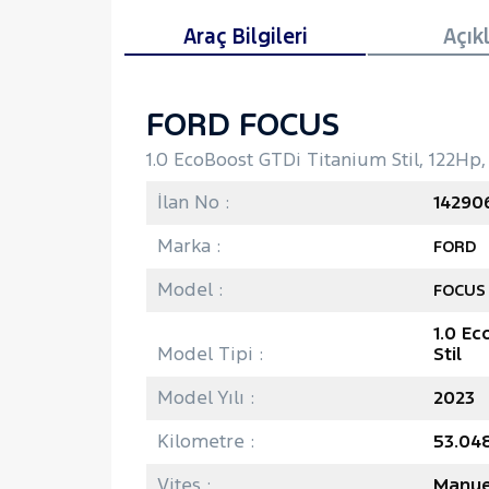
Araç Bilgileri
Açık
FORD FOCUS
1.0 EcoBoost GTDi Titanium Stil, 122Hp
İlan No :
14290
Marka :
FORD
Model :
FOCUS
1.0 E
Model Tipi :
Stil
Model Yılı :
2023
Kilometre :
53.04
Vites :
Manue