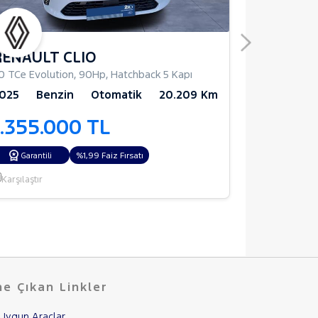
RENAULT CLIO
FORD T
.0 TCe Evolution
,
90Hp
,
Hatchback 5 Kapı
1.0 Ecoboost
025
Benzin
Otomatik
20.209 Km
2024
Be
1.355.000 TL
1.245.
%1,99 Faiz Fırsatı
Opsiyonl
Garantili
Karşılaştır
Karşılaştır
e Çıkan Linkler
Uygun Araçlar