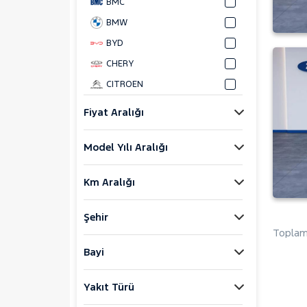
BMC
BMW
BYD
CHERY
CITROEN
CUPRA
Fiyat Aralığı
DACIA
Model Yılı Aralığı
DAIHATSU
FIAT
Km Aralığı
FORD
Foton
Şehir
HONDA
Toplam 
HYUNDAI
Bayi
ISUZU
Yakıt Türü
Iveco