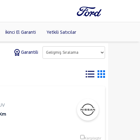
İkinci El Garanti
Yetkili Satıcılar
Garantili
Tüm Markaları
Listele >
UV
 Km
Karşılaştır