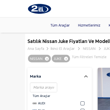
Tüm Araçlar
Hizmetlerimiz
Markalar
>
FORD
(89
Satılık Nissan Juke Fiyatları Ve Model
VOLKSW
Ana Sayfa
İkinci El Araçlar
NISSAN
JUK
Modeller
>
HYUNDA
Tüm Filtreleri Temizle
NISSAN
x
JUKE
x
Kasalar
>
DACIA
(13
SKODA
(
Marka
Tüm Araçlar
AUDI