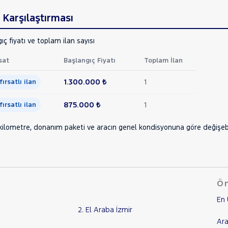
 Karşılaştırması
ıç fiyatı ve toplam ilan sayısı
sat
Başlangıç Fiyatı
Toplam İlan
1.300.000 ₺
1
 fırsatlı ilan
875.000 ₺
1
 fırsatlı ilan
, kilometre, donanım paketi ve aracın genel kondisyonuna göre değişebili
Ön
En 
2. El Araba İzmir
Ara