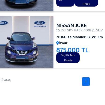
Fırsatı
NISSAN JUKE
1.5 DCI SKY PACK
,
109Hp
,
SUV
2016
Dizel
Manuel
197.391 Km
İzmir
875.000 TL
%1,99 Faiz
Fırsatı
2 araç.
1