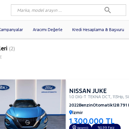
Kampanyalar
Aracımı Değerle
Kredi Hesaplama & Başvuru
1)
FIAT
(102)
RENAULT
(77)
leri
(2)
AGEN
(58)
OPEL
(56)
PEUGEOT
(35)
E
I
(19)
CITROEN
(17)
TOYOTA
(14)
)
KIA
(12)
VOLVO
(11)
9)
NISSAN
(9)
AUDI
(9)
NISSAN JUKE
1.0 DIG-T TEKNA DCT
,
113Hp
,
S
2022
Benzin
Otomatik
128.791
İzmir
1.300.000 TL
%1,99 Faiz
Garantili