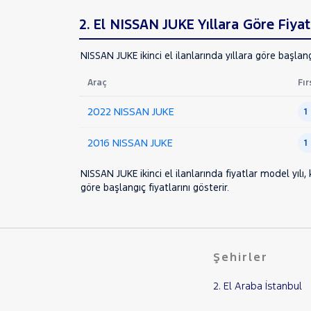
OPEL
2. El NISSAN JUKE Yıllara Göre Fiyat
PEUGEOT
RENAULT
NISSAN JUKE ikinci el ilanlarında yıllara göre başlang
SEAT
Araç
Fır
SKODA
SSANGYONG
2022 NISSAN JUKE
1
SUBARU
2016 NISSAN JUKE
1
TESLA
TOGG
NISSAN JUKE ikinci el ilanlarında fiyatlar model yılı
göre başlangıç fiyatlarını gösterir.
TOYOTA
TRAKTÖR
VOLKSWAGEN
VOLVO
Şehirler
2. El Araba İstanbul