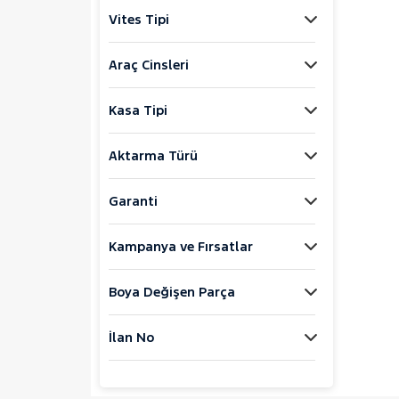
Jaecoo
Vites Tipi
JEEP
KIA
Araç Cinsleri
LANCIA
Kasa Tipi
MAN
MERCEDES-BENZ
Aktarma Türü
MINI
MITSUBISHI
Garanti
MOTORSIKLET
Kampanya ve Fırsatlar
NISSAN
JUKE
Boya Değişen Parça
1.0 DIG-T TEKNA DCT
1.5 DCI SKY PACK
İlan No
QASHQAI
TOWNSTAR