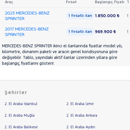
Araç
Fırsat
Başlangıç Fiyatı
T
LANCIA
Cinsleri
Kasa
2023 MERCEDES-BENZ
MAN
1.850.000 ₺
1
1 fırsatlı ilan
MERCEDES-
SPRINTER
Tipi
Aktarma
BENZ
A
2017 MERCEDES-BENZ
969.900 ₺
1
1 fırsatlı ilan
SPRINTER
SERISI
Türü
B
C
Garanti
MERCEDES-BENZ SPRINTER ikinci el ilanlarında fiyatlar model yılı,
Kampanya
kilometre, donanım paketi ve aracın genel kondisyonuna göre
SERISI
E
değişebilir. Tablo, yayındaki aktif ilanlar üzerinden yıllara göre
ve
SERISI
GLC
Boya
başlangıç fiyatlarını gösterir.
SERISI
Fırsatlar
SPRINTER
Değişen
314
İlan
CDI
Parça
Şehirler
317
No
CDI
2. El Araba İstanbul
2. El Araba İzmir
MINI
2. El Araba Muğla
2. El Araba Ankara
MITSUBISHI
MOTORSIKLET
2. El Araba Balıkesir
2. El Araba Aydın