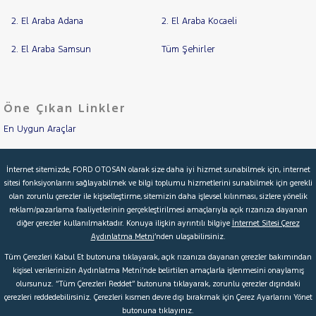
NISSAN
2. El Araba Adana
2. El Araba Kocaeli
RAMA
OPEL
YAP
2. El Araba Samsun
Tüm Şehirler
PEUGEOT
RENAULT
SEAT
Öne Çıkan Linkler
SKODA
En Uygun Araçlar
SSANGYONG
Aracımı Değerle
SUBARU
İnternet sitemizde, FORD OTOSAN olarak size daha iyi hizmet sunabilmek için, internet
TESLA
sitesi fonksiyonlarını sağlayabilmek ve bilgi toplumu hizmetlerini sunabilmek için gerekli
İkinci El Garanti
olan zorunlu çerezler ile kişiselleştirme, sitemizin daha işlevsel kılınması, sizlere yönelik
TOYOTA
reklam/pazarlama faaliyetlerinin gerçekleştirilmesi amaçlarıyla açık rızanıza dayanan
Kampanyalar
TRAKTÖR
diğer çerezler kullanılmaktadır. Konuya ilişkin ayrıntılı bilgiye
İnternet Sitesi Çerez
Aydınlatma Metni
’nden ulaşabilirsiniz.
Kredi Hesaplama & Başvuru
VOLKSWAGEN
Tüm Çerezleri Kabul Et butonuna tıklayarak, açık rızanıza dayanan çerezler bakımından
VOLVO
kişisel verilerinizin Aydınlatma Metni’nde belirtilen amaçlarla işlenmesini onaylamış
olursunuz. “Tüm Çerezleri Reddet” butonuna tıklayarak, zorunlu çerezler dışındaki
© 2026 Ford Türkiye
Ford Kurumsal
Hakkımızda
çerezleri reddedebilirsiniz. Çerezleri kısmen devre dışı bırakmak için Çerez Ayarlarını Yönet
butonuna tıklayınız.