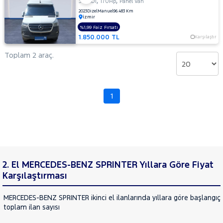
,
,
317 CDI
170Hp
Panel Van
CHERY
2023
Dizel
Manuel
96.483 Km
İzmir
CITROEN
%1,99 Faiz Fırsatı
Fiyat
CUPRA
1.850.000 TL
Karşılaştır
Model
DACIA
Aralığı
Toplam 2 araç.
DAIHATSU
Yılı
FIAT
Km
Aralığı
FORD
1
Aralığı
Foton
Şehir
HONDA
HYUNDAI
Bayi
ISUZU
Yakıt
2. El MERCEDES-BENZ SPRINTER Yıllara Göre Fiyat
Iveco
Karşılaştırması
Türü
Vites
Jaecoo
MERCEDES-BENZ SPRINTER ikinci el ilanlarında yıllara göre başlangıç f
JEEP
toplam ilan sayısı
Tipi
Araç
KIA