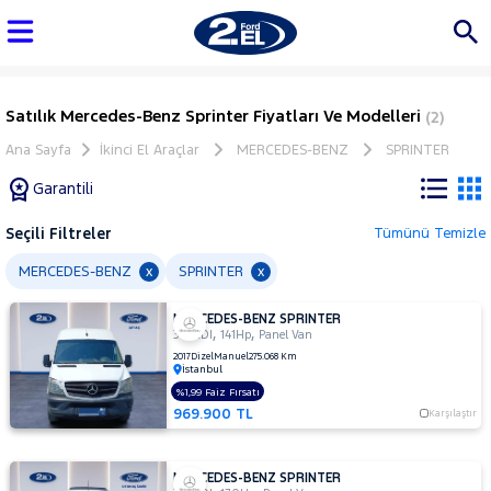
Satılık Mercedes-Benz Sprinter Fiyatları Ve Modelleri
(2)
Ana Sayfa
İkinci El Araçlar
MERCEDES-BENZ
SPRINTER
Garantili
Seçili Filtreler
Tümünü Temizle
Marka
MERCEDES-BENZ
SPRINTER
x
x
MERCEDES-BENZ SPRINTER
Tüm
,
,
314 CDI
141Hp
Panel Van
Araçlar
2017
Dizel
Manuel
275.068 Km
İstanbul
AUDI
%1,99 Faiz Fırsatı
BMC
969.900 TL
Karşılaştır
BMW
BYD
MERCEDES-BENZ SPRINTER