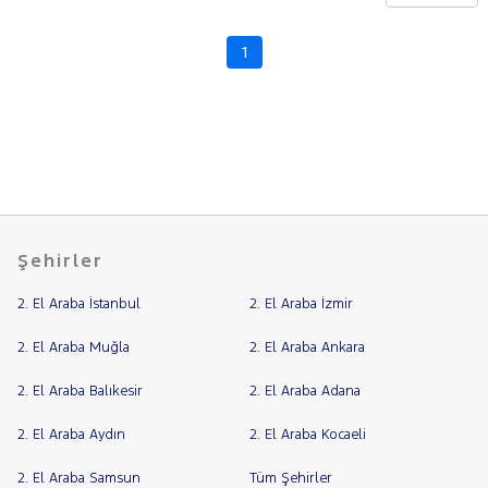
CHERY
CITROEN
1
Fiyat
CUPRA
Model
DACIA
Aralığı
DAIHATSU
Yılı
FIAT
Km
Aralığı
FORD
Aralığı
Foton
Şehirler
Şehir
HONDA
2. El Araba İstanbul
2. El Araba İzmir
HYUNDAI
Bayi
ISUZU
Yakıt
2. El Araba Muğla
2. El Araba Ankara
Iveco
2. El Araba Balıkesir
2. El Araba Adana
Türü
Vites
Jaecoo
2. El Araba Aydın
2. El Araba Kocaeli
JEEP
Tipi
Araç
KIA
2. El Araba Samsun
Tüm Şehirler