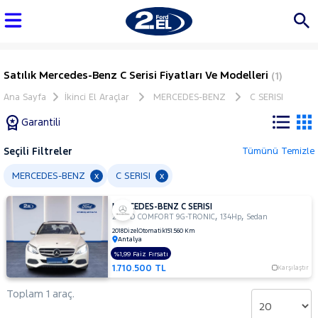
Satılık Mercedes-Benz C Serisi Fiyatları Ve Modelleri
(1)
Ana Sayfa
İkinci El Araçlar
MERCEDES-BENZ
C SERISI
Garantili
Seçili Filtreler
Tümünü Temizle
Marka
MERCEDES-BENZ
C SERISI
x
x
MERCEDES-BENZ C SERISI
Tüm
,
,
200 D COMFORT 9G-TRONIC
134Hp
Sedan
Araçlar
2018
Dizel
Otomatik
151.560 Km
Antalya
AUDI
%1,99 Faiz Fırsatı
BMC
1.710.500 TL
Karşılaştır
BMW
Toplam 1 araç.
BYD