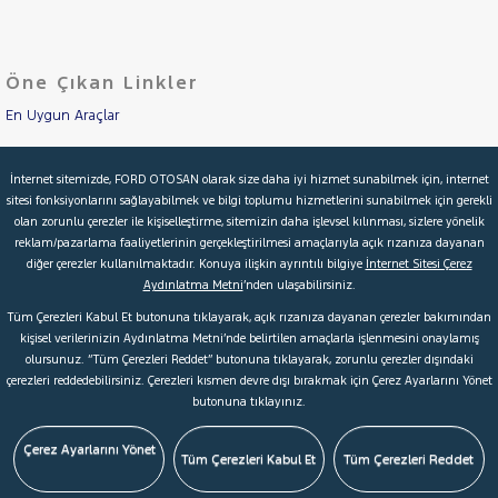
LANCIA
Cinsleri
Kasa
MAN
MERCEDES-
Öne Çıkan Linkler
Tipi
Aktarma
BENZ
A
En Uygun Araçlar
SERISI
Türü
B
Aracımı Değerle
C
Garanti
Kampanya
İnternet sitemizde, FORD OTOSAN olarak size daha iyi hizmet sunabilmek için, internet
SERISI
sitesi fonksiyonlarını sağlayabilmek ve bilgi toplumu hizmetlerini sunabilmek için gerekli
İkinci El Garanti
200 D
olan zorunlu çerezler ile kişiselleştirme, sitemizin daha işlevsel kılınması, sizlere yönelik
ve
Boya
COMFORT
reklam/pazarlama faaliyetlerinin gerçekleştirilmesi amaçlarıyla açık rızanıza dayanan
Kampanyalar
9G-
diğer çerezler kullanılmaktadır. Konuya ilişkin ayrıntılı bilgiye
İnternet Sitesi Çerez
TRONIC
Fırsatlar
Aydınlatma Metni
’nden ulaşabilirsiniz.
Değişen
Kredi Hesaplama & Başvuru
GLC
Tüm Çerezleri Kabul Et butonuna tıklayarak, açık rızanıza dayanan çerezler bakımından
İlan
SERISI
Parça
kişisel verilerinizin Aydınlatma Metni’nde belirtilen amaçlarla işlenmesini onaylamış
SPRINTER
olursunuz. “Tüm Çerezleri Reddet” butonuna tıklayarak, zorunlu çerezler dışındaki
No
© 2026 Ford Türkiye
Ford Kurumsal
Hakkımızda
MINI
çerezleri reddedebilirsiniz. Çerezleri kısmen devre dışı bırakmak için Çerez Ayarlarını Yönet
butonuna tıklayınız.
Şartlar & Kişisel Verilerin Korunması
S.S.S.
Faydalı Bağlantılar
MITSUBISHI
Çerez Tercihleri
MOTORSIKLET
Çerez Ayarlarını Yönet
Tüm Çerezleri Kabul Et
Tüm Çerezleri Reddet
NISSAN