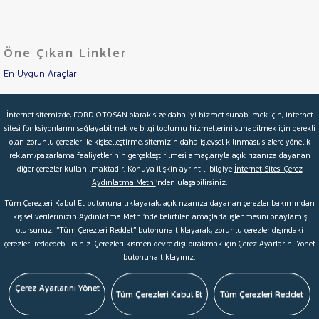
KIA
Cinsleri
Kasa
LANCIA
Öne Çıkan Linkler
Tipi
MAN
Aktarma
MERCEDES-
En Uygun Araçlar
BENZ
Türü
MINI
Aracımı Değerle
Garanti
Kampanya
İnternet sitemizde, FORD OTOSAN olarak size daha iyi hizmet sunabilmek için, internet
MITSUBISHI
sitesi fonksiyonlarını sağlayabilmek ve bilgi toplumu hizmetlerini sunabilmek için gerekli
İkinci El Garanti
MOTORSIKLET
olan zorunlu çerezler ile kişiselleştirme, sitemizin daha işlevsel kılınması, sizlere yönelik
ve
Boya
reklam/pazarlama faaliyetlerinin gerçekleştirilmesi amaçlarıyla açık rızanıza dayanan
Kampanyalar
NISSAN
diğer çerezler kullanılmaktadır. Konuya ilişkin ayrıntılı bilgiye
İnternet Sitesi Çerez
Fırsatlar
OPEL
Aydınlatma Metni
’nden ulaşabilirsiniz.
Değişen
Kredi Hesaplama & Başvuru
Tüm Çerezleri Kabul Et butonuna tıklayarak, açık rızanıza dayanan çerezler bakımından
İlan
PEUGEOT
Parça
kişisel verilerinizin Aydınlatma Metni’nde belirtilen amaçlarla işlenmesini onaylamış
RENAULT
olursunuz. “Tüm Çerezleri Reddet” butonuna tıklayarak, zorunlu çerezler dışındaki
No
© 2026 Ford Türkiye
Ford Kurumsal
Hakkımızda
çerezleri reddedebilirsiniz. Çerezleri kısmen devre dışı bırakmak için Çerez Ayarlarını Yönet
SEAT
butonuna tıklayınız.
Şartlar & Kişisel Verilerin Korunması
S.S.S.
Faydalı Bağlantılar
SKODA
Çerez Tercihleri
Çerez Ayarlarını Yönet
SSANGYONG
Tüm Çerezleri Kabul Et
Tüm Çerezleri Reddet
SUBARU