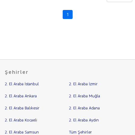
CHERY
CITROEN
1
Fiyat
CUPRA
Model
DACIA
Aralığı
DAIHATSU
Yılı
FIAT
Km
Aralığı
FORD
Aralığı
Foton
Şehirler
Tunland
Şehir
G7
2. El Araba İstanbul
2. El Araba İzmir
HONDA
Bayi
HYUNDAI
Yakıt
2. El Araba Ankara
2. El Araba Muğla
ISUZU
2. El Araba Balıkesir
2. El Araba Adana
Türü
Vites
Iveco
2. El Araba Kocaeli
2. El Araba Aydın
Jaecoo
Tipi
Araç
JEEP
2. El Araba Samsun
Tüm Şehirler