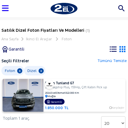
Satılık Dizel Foton Fiyatları Ve Modelleri
(1)
Ana Sayfa
İkinci El Araçlar
Foton
Garantili
Seçili Filtreler
Tümünü Temizle
Marka
Foton
Dizel
x
x
Foton Tunland G7
Tüm
,
,
2.0 Flagship Plus
159Hp
Çift Kabin Pick up
Araçlar
2024
Dizel
Otomatik
22.000 Km
Muğla
AUDI
Garantili
BMC
1.850.000 TL
Karşılaştır
BMW
Toplam 1 araç.
BYD