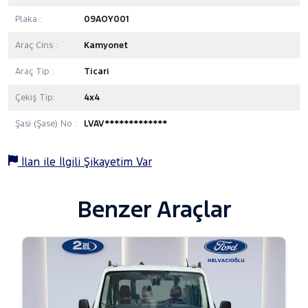
Plaka :
09AOY001
Araç Cins :
Kamyonet
Araç Tip :
Ticari
Çekiş Tip:
4x4
Şasi (Şase) No :
LVAV*************
İlan ile İlgili Şikayetim Var
Benzer Araçlar