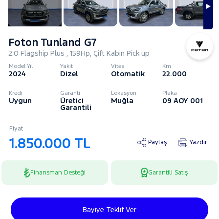
Foton Tunland G7
2.0 Flagship Plus , 159Hp, Çift Kabin Pick up
Model Yıl
Yakıt
Vites
Km
2024
Dizel
Otomatik
22.000
Kredi
Garanti
Lokasyon
Plaka
Uygun
Üretici
Muğla
09 AOY 001
Garantili
Fiyat
1.850.000 TL
Paylaş
Yazdır
Finansman Desteği
Garantili Satış
Bayiye Teklif Ver