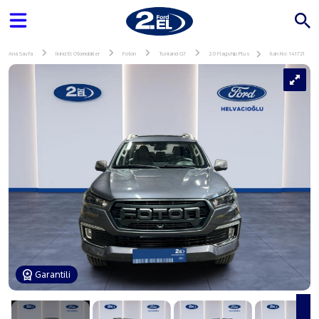
Ana Sayfa
İkinci El Otomobiller
Foton
Tunland G7
2.0 Flagship Plus
İlan No: 141721
Garantili