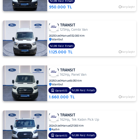
%1,99 Faiz Fırsatı
350
950.000 TL
Karşılaştır
M
350
M
FORD TRANSIT
ÇİFT
,
,
350 L
125Hp
Combi Van
KABİN
2023
Dizel
Manuel
132.000 Km
İstanbul
350 M
%1,99 Faiz Fırsatı
KAMYONET
1.125.000 TL
Karşılaştır
350
M
VAN
FORD TRANSIT
2.2
,
,
350 L
162Hp
Panel Van
350
2025
Dizel
Manuel
6.053 Km
İstanbul
MF
%1,99 Faiz Fırsatı
Garantili
350
1.660.000 TL
Karşılaştır
MF
VAN
350ED
FORD TRANSIT
KAMYONET
,
,
350 L
162Hp
Tek Kabin Pick Up
350L
2024
Dizel
Manuel
27.000 Km
Aydın
KAMYONET
%1,99 Faiz Fırsatı
Garantili
410 L