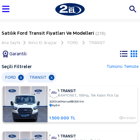
Satılık Ford Transit Fiyatları Ve Modelleri
(219)
Ana Sayfa
İkinci El Araçlar
FORD
TRANSIT
Garantili
Seçili Filtreler
Tümünü Temizle
Marka
FORD
TRANSIT
x
x
FORD TRANSIT
Tüm
,
,
350L KAMYONET
168Hp
Tek Kabin Pick Up
Araçlar
2021
Dizel
Manuel
88.000 Km
Aydın
AUDI
BMC
1.500.000 TL
Karşılaştır
BMW
BYD
FORD TRANSIT