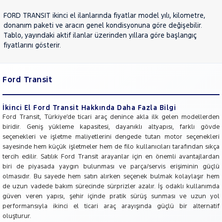
NISSAN
FORD TRANSIT ikinci el ilanlarında fiyatlar model yılı, kilometre,
OPEL
donanım paketi ve aracın genel kondisyonuna göre değişebilir.
PEUGEOT
Tablo, yayındaki aktif ilanlar üzerinden yıllara göre başlangıç
fiyatlarını gösterir.
RENAULT
SEAT
SKODA
Ford Transit
SSANGYONG
İkinci El Ford Transit Hakkında Daha Fazla Bilgi
SUBARU
Ford Transit, Türkiye’de ticari araç denince akla ilk gelen modellerden
TESLA
biridir. Geniş yükleme kapasitesi, dayanıklı altyapısı, farklı gövde
seçenekleri ve işletme maliyetlerini dengede tutan motor seçenekleri
TOYOTA
sayesinde hem küçük işletmeler hem de filo kullanıcıları tarafından sıkça
TRAKTÖR
tercih edilir. Satılık Ford Transit arayanlar için en önemli avantajlardan
biri de piyasada yaygın bulunması ve parça/servis erişiminin güçlü
VOLKSWAGEN
olmasıdır. Bu sayede hem satın alırken seçenek bulmak kolaylaşır hem
VOLVO
de uzun vadede bakım sürecinde sürprizler azalır. İş odaklı kullanımda
güven veren yapısı, şehir içinde pratik sürüş sunması ve uzun yol
performansıyla ikinci el ticari araç arayışında güçlü bir alternatif
oluşturur.