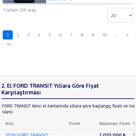
Delux
Toplam 219 araç.
440 E
16+1
Minibüs
Tek
Arka
1
2
3
4
5
6
7
8
9
10
…
»
Teker
»»
DLux
440 E
16+1
Minibüs
Tek
Arka
Teker
2. El FORD TRANSIT Yıllara Göre Fiyat
Trend
Karşılaştırması
460 ED
16+1
Minibüs
FORD TRANSIT ikinci el ilanlarında yıllara göre başlangıç fiyatı ve to
Trend
sayısı
Çift
Arka
Araç
Fırsat
Başlangıç Fiyatı
T
Teker
2026 FORD TRANSIT
—
2.070.000 ₺
3
KAMYONET