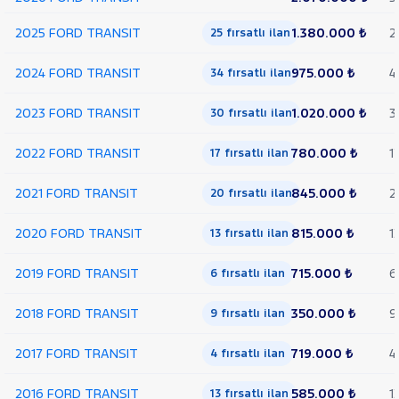
350 M
2025 FORD TRANSIT
1.380.000 ₺
2
KASALI
25 fırsatlı ilan
VAN
300
2024 FORD TRANSIT
975.000 ₺
4
34 fırsatlı ilan
SF
FWD
2023 FORD TRANSIT
1.020.000 ₺
3
30 fırsatlı ilan
VAN
350 E
2022 FORD TRANSIT
780.000 ₺
1
17 fırsatlı ilan
EKSTRA
UZUN
2021 FORD TRANSIT
845.000 ₺
2
ŞASI
20 fırsatlı ilan
VAN
2020 FORD TRANSIT
350
815.000 ₺
1
13 fırsatlı ilan
L
VAN
2019 FORD TRANSIT
715.000 ₺
6
6 fırsatlı ilan
350 L
YÜKSEK
2018 FORD TRANSIT
350.000 ₺
9
9 fırsatlı ilan
TAVAN
TRANSIT
2017 FORD TRANSIT
719.000 ₺
4
4 fırsatlı ilan
CONNECT
TRANSIT
COURIER
TRANSIT
2016 FORD TRANSIT
585.000 ₺
1
13 fırsatlı ilan