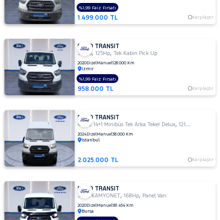
M
%1,99 Faiz Fırsatı
330
1.499.000 TL
Karşılaştır
S
330 S
KAMYONET
FORD TRANSIT
,
,
330 S
125Hp
Tek Kabin Pick Up
330S
2020
Dizel
Manuel
128.000 Km
KAMYONET
İzmir
350
%1,99 Faiz Fırsatı
E
958.000 TL
Karşılaştır
350
ED
FORD TRANSIT
350
,
,
440 E 14+1 Minibüs Tek Arka Teker Delux
121Hp
Combi Va
ED
2024
Dizel
Manuel
38.000 Km
VAN
İstanbul
350
2.025.000 TL
L
Karşılaştır
350 L
DURATORQ
FORD TRANSIT
ÇİFT KABİN
,
,
350L KAMYONET
168Hp
Panel Van
350
2020
Dizel
Manuel
181.454 Km
Bursa
LF