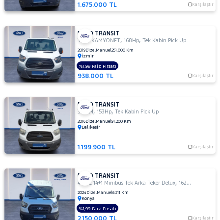
1.675.000 TL
Karşılaştır
MINIBUS
14+1 135
DELUX
FORD TRANSIT
,
,
410 L VAN
350L KAMYONET
168Hp
Tek Kabin Pick Up
AMBULANS
2019
Dizel
Manuel
251.000 Km
İzmir
410 L
%1,99 Faiz Fırsatı
VAN
938.000 TL
Karşılaştır
YÜKSEK
TAVAN
430 ED
FORD TRANSIT
EKSTRA
,
,
350 M
153Hp
Tek Kabin Pick Up
UZUN
2016
Dizel
Manuel
91.200 Km
Balıkesir
ŞASI
ÇIFT
ARKA
1.199.900 TL
Karşılaştır
TEKER
440 E
FORD TRANSIT
14+1
,
,
440 E 14+1 Minibüs Tek Arka Teker Delux
162Hp
MPV
Minibüs
2024
Dizel
Manuel
6.211 Km
Tek
Konya
Arka
%1,99 Faiz Fırsatı
Teker
2.150.000 TL
Karşılaştır