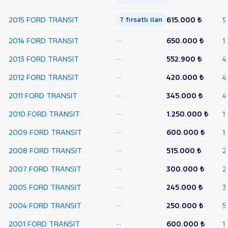
CUSTOM
Foton
2015 FORD TRANSIT
615.000 ₺
9
7 fırsatlı ilan
HONDA
2014 FORD TRANSIT
—
650.000 ₺
1
HYUNDAI
2013 FORD TRANSIT
—
552.900 ₺
4
ISUZU
2012 FORD TRANSIT
—
420.000 ₺
4
Iveco
Jaecoo
2011 FORD TRANSIT
—
345.000 ₺
4
JEEP
2010 FORD TRANSIT
—
1.250.000 ₺
1
KIA
2009 FORD TRANSIT
—
600.000 ₺
1
LANCIA
2008 FORD TRANSIT
—
515.000 ₺
2
MAN
MERCEDES-
2007 FORD TRANSIT
—
300.000 ₺
2
BENZ
MINI
2005 FORD TRANSIT
—
245.000 ₺
3
MITSUBISHI
2004 FORD TRANSIT
—
250.000 ₺
5
MOTORSIKLET
2001 FORD TRANSIT
—
600.000 ₺
1