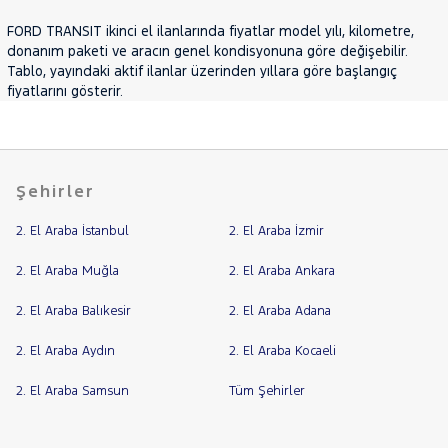
JEEP
FORD TRANSIT ikinci el ilanlarında fiyatlar model yılı, kilometre,
KIA
donanım paketi ve aracın genel kondisyonuna göre değişebilir.
Tablo, yayındaki aktif ilanlar üzerinden yıllara göre başlangıç
LANCIA
fiyatlarını gösterir.
MAN
MERCEDES-
BENZ
MINI
Şehirler
MITSUBISHI
MOTORSIKLET
2. El Araba İstanbul
2. El Araba İzmir
NISSAN
2. El Araba Muğla
2. El Araba Ankara
OPEL
2. El Araba Balıkesir
2. El Araba Adana
PEUGEOT
RENAULT
2. El Araba Aydın
2. El Araba Kocaeli
SEAT
2. El Araba Samsun
Tüm Şehirler
SKODA
SSANGYONG