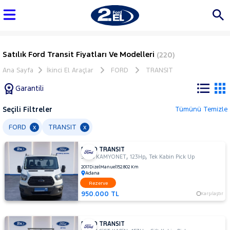
Satılık Ford Transit Fiyatları Ve Modelleri
(220)
Ana Sayfa
İkinci El Araçlar
FORD
TRANSIT
Garantili
Seçili Filtreler
Tümünü Temizle
Marka
FORD
TRANSIT
x
x
FORD TRANSIT
Tüm
,
,
330S KAMYONET
123Hp
Tek Kabin Pick Up
Araçlar
2017
Dizel
Manuel
152.802 Km
Adana
AUDI
Rezerve
BMC
950.000 TL
Karşılaştır
BMW
BYD
FORD TRANSIT