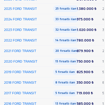
Trend
Çift
2025 FORD TRANSIT
1.380.000 ₺
2
25 fırsatlı ilan
Arka
Teker
2024 FORD TRANSIT
975.000 ₺
4
33 fırsatlı ilan
KAMYONET
350 M
2023 FORD TRANSIT
1.020.000 ₺
3
32 fırsatlı ilan
KASALI
VAN
2022 FORD TRANSIT
780.000 ₺
1
300
14 fırsatlı ilan
SF
FWD
2021 FORD TRANSIT
879.900 ₺
2
20 fırsatlı ilan
VAN
350 E
2020 FORD TRANSIT
750.000 ₺
1
15 fırsatlı ilan
EKSTRA
UZUN
2019 FORD TRANSIT
825.900 ₺
5
5 fırsatlı ilan
ŞASI
VAN
2018 FORD TRANSIT
350.000 ₺
8
350 ED
8 fırsatlı ilan
EKSTRA
UZUN
2017 FORD TRANSIT
719.000 ₺
5
5 fırsatlı ilan
ŞASI
ÇIFT
2016 FORD TRANSIT
585.000 ₺
1
13 fırsatlı ilan
ARKA