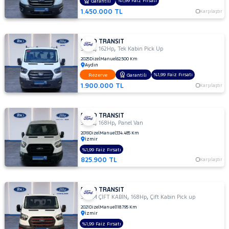
%1,99 Faiz Fırsatı
Garantili
DURATORQ
1.450.000 TL
Karşılaştır
ÇİFT KABİN
350
LF
FORD TRANSIT
,
,
350 L
162Hp
Tek Kabin Pick Up
350
2025
Dizel
Manuel
62.500 Km
M
Aydın
350
%1,99 Faiz Fırsatı
Rezerve
Garantili
M
1.900.000 TL
Karşılaştır
ÇİFT
KABİN
350 M
FORD TRANSIT
,
,
350 L
168Hp
Panel Van
KAMYONET
2019
Dizel
Manuel
334.485 Km
350
İzmir
M
%1,99 Faiz Fırsatı
VAN
825.900 TL
Karşılaştır
2.2
350
MF
FORD TRANSIT
,
,
350 M ÇİFT KABİN
168Hp
Çift Kabin Pick up
350
2021
Dizel
Manuel
118.795 Km
MF
İzmir
VAN
%1,99 Faiz Fırsatı