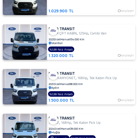
300
1.029.900 TL
S
Karşılaştır
TD
330
FORD TRANSIT
M
,
,
350 M ÇİFT KABİN
125Hp
Combi Van
330
2023
Dizel
Manuel
154.000 Km
İstanbul
S
%1,99 Faiz Fırsatı
330 S
1.320.000 TL
Karşılaştır
KAMYONET
330S
KAMYONET
FORD TRANSIT
,
,
350
350L KAMYONET
168Hp
Tek Kabin Pick Up
E
2021
Dizel
Manuel
88.000 Km
Aydın
350
%1,99 Faiz Fırsatı
ED
1.500.000 TL
Karşılaştır
350
ED
VAN
FORD TRANSIT
,
,
350
350 LF
168Hp
Tek Kabin Pick Up
L
2024
Dizel
Manuel
39.000 Km
Muğla
350 L