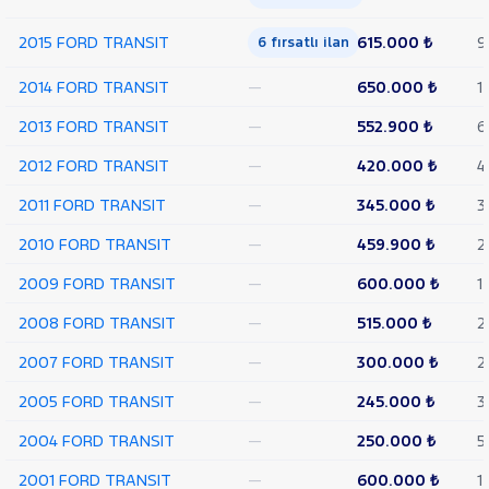
TEKER
2015 FORD TRANSIT
615.000 ₺
9
6 fırsatlı ilan
VAN
350
2014 FORD TRANSIT
—
650.000 ₺
1
L
VAN
2013 FORD TRANSIT
—
552.900 ₺
6
350 L
YÜKSEK
2012 FORD TRANSIT
—
420.000 ₺
4
TAVAN
TRANSIT
2011 FORD TRANSIT
—
345.000 ₺
3
CONNECT
TRANSIT
2010 FORD TRANSIT
—
459.900 ₺
2
COURIER
TRANSIT
2009 FORD TRANSIT
—
600.000 ₺
1
CUSTOM
Foton
2008 FORD TRANSIT
—
515.000 ₺
2
HONDA
2007 FORD TRANSIT
—
300.000 ₺
2
HYUNDAI
2005 FORD TRANSIT
—
245.000 ₺
3
ISUZU
2004 FORD TRANSIT
—
250.000 ₺
5
Iveco
Jaecoo
2001 FORD TRANSIT
—
600.000 ₺
1