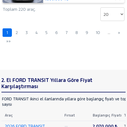
14+1
Minibüs
Toplam 220 araç.
Tek
Arka
Teker
Delux
1
2
3
4
5
6
7
8
9
10
…
»
440 E
»»
16+1
Minibüs
Tek
Arka
Teker
DLux
440 E
2. El FORD TRANSIT Yıllara Göre Fiyat
16+1
Minibüs
Karşılaştırması
Tek
Arka
FORD TRANSIT ikinci el ilanlarında yıllara göre başlangıç fiyatı ve to
Teker
sayısı
Trend
460 ED
Araç
Fırsat
Başlangıç Fiyatı
T
16+1
Minibüs
2026 FORD TRANSIT
—
2.070.000 ₺
3