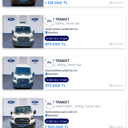
350ED
1.325.000 TL
Karşılaştır
KAMYONET
350L
KAMYONET
FORD TRANSIT
,
,
350 L
168Hp
Panel Van
410 L
2022
Dizel
Manuel
186.000 Km
MINIBUS
İstanbul
14+1 135
%1,99 Faiz Fırsatı
DELUX
875.000 TL
Karşılaştır
410 L VAN
AMBULANS
FORD TRANSIT
410 L
,
,
350 LF
168Hp
Panel Van
VAN
2024
Dizel
Manuel
163.764 Km
YÜKSEK
İstanbul
TAVAN
%1,99 Faiz Fırsatı
430 ED
975.000 TL
Karşılaştır
EKSTRA
UZUN
ŞASI
FORD TRANSIT
,
,
ÇIFT
350ED KAMYONET
125Hp
Combi Van
ARKA
2021
Dizel
Manuel
141.200 Km
İstanbul
TEKER
%1,99 Faiz Fırsatı
440 E
1.500.000 TL
Karşılaştır