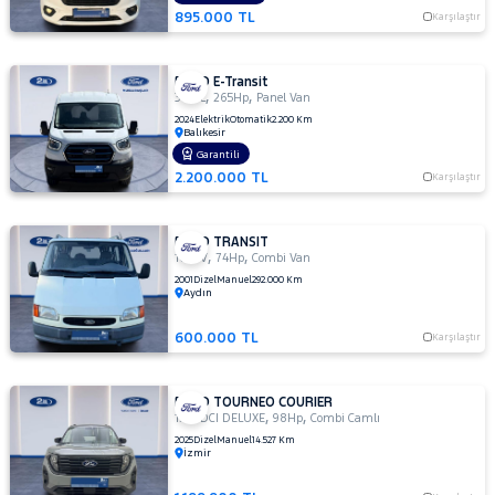
895.000 TL
TOYOTA
Karşılaştır
TRAKTÖR
FORD E-Transit
VOLKSWAGEN
,
,
350 L
265Hp
Panel Van
VOLVO
2024
Elektrik
Otomatik
2.200 Km
Balıkesir
Garantili
2.200.000 TL
Karşılaştır
FORD TRANSIT
,
,
100 V
74Hp
Combi Van
2001
Dizel
Manuel
292.000 Km
Aydın
600.000 TL
Karşılaştır
FORD TOURNEO COURIER
,
,
1.5 TDCI DELUXE
98Hp
Combi Camlı
2025
Dizel
Manuel
14.527 Km
İzmir