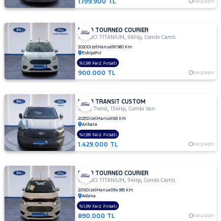
1.199.900 TL
Karşılaştır
FORD TOURNEO COURIER
,
,
1.5 TDCI TİTANİUM
98Hp
Combi Camlı
2020
Dizel
Manuel
97.980 Km
Eskişehir
%1,99 Faiz Fırsatı
900.000 TL
Karşılaştır
FORD TRANSIT CUSTOM
,
,
320 L Trend
134Hp
Combi Van
2025
Dizel
Manuel
165 Km
Ankara
%1,99 Faiz Fırsatı
1.429.000 TL
Karşılaştır
FORD TOURNEO COURIER
,
,
1.5 TDCI TİTANİUM
94Hp
Combi Camlı
2019
Dizel
Manuel
184.985 Km
Adana
%1,99 Faiz Fırsatı
890.000 TL
Karşılaştır