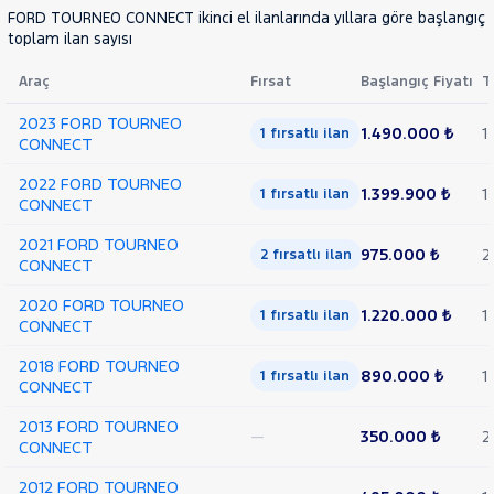
FORD TOURNEO CONNECT ikinci el ilanlarında yıllara göre başlangıç f
toplam ilan sayısı
Araç
Fırsat
Başlangıç Fiyatı
T
2023 FORD TOURNEO
1.490.000 ₺
1
1 fırsatlı ilan
CONNECT
2022 FORD TOURNEO
1.399.900 ₺
1
1 fırsatlı ilan
CONNECT
2021 FORD TOURNEO
975.000 ₺
2
2 fırsatlı ilan
CONNECT
2020 FORD TOURNEO
1.220.000 ₺
1
1 fırsatlı ilan
CONNECT
2018 FORD TOURNEO
890.000 ₺
1
1 fırsatlı ilan
CONNECT
2013 FORD TOURNEO
—
350.000 ₺
2
CONNECT
2012 FORD TOURNEO