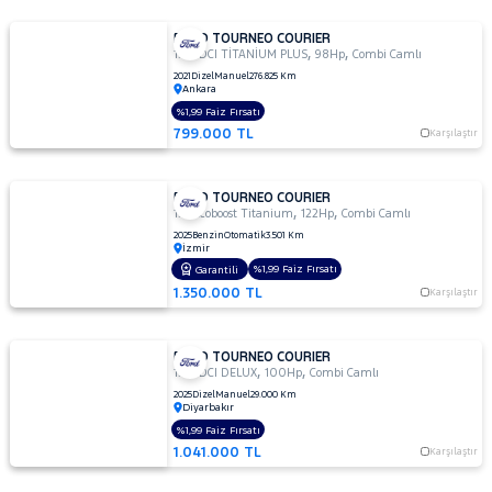
FORD TOURNEO COURIER
,
,
1.5 TDCI TİTANİUM PLUS
98Hp
Combi Camlı
2021
Dizel
Manuel
276.825 Km
Ankara
%1,99 Faiz Fırsatı
799.000 TL
Karşılaştır
FORD TOURNEO COURIER
,
,
1.0 Ecoboost Titanium
122Hp
Combi Camlı
2025
Benzin
Otomatik
3.501 Km
İzmir
%1,99 Faiz Fırsatı
Garantili
1.350.000 TL
Karşılaştır
FORD TOURNEO COURIER
,
,
1.5 TDCI DELUX
100Hp
Combi Camlı
2025
Dizel
Manuel
29.000 Km
Diyarbakır
%1,99 Faiz Fırsatı
1.041.000 TL
Karşılaştır