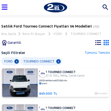
Satılık Ford Tourneo Connect Fiyatları Ve Modelleri
(10)
Ana Sayfa
İkinci El Araçlar
FORD
TOURNEO CONNECT
Garantili
Seçili Filtreler
Tümünü Temizle
Marka
FORD
TOURNEO CONNECT
x
x
FORD TOURNEO CONNECT
Tüm
,
,
K210 S 1.8 TDCI
88Hp
Combi Camlı
Araçlar
2013
Dizel
Manuel
273.520 Km
İzmir
AUDI
BMC
645.000 TL
Karşılaştır
BMW
BYD
FORD TOURNEO CONNECT