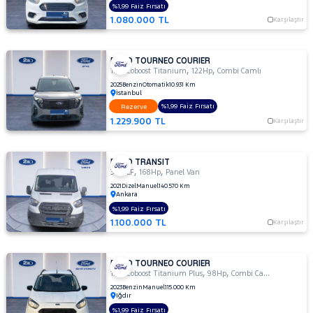
%1,99 Faiz Fırsatı
LANCIA
1.080.000 TL
Karşılaştır
MAN
MERCEDES-
FORD TOURNEO COURIER
BENZ
,
,
1.0 Ecoboost Titanium
122Hp
Combi Camlı
MINI
2025
Benzin
Otomatik
10.931 Km
İstanbul
MITSUBISHI
%1,99 Faiz Fırsatı
Rezerve
MOTORSIKLET
1.229.900 TL
Karşılaştır
NISSAN
OPEL
FORD TRANSIT
,
,
350 LF
168Hp
Panel Van
PEUGEOT
2021
Dizel
Manuel
140.570 Km
Ankara
RENAULT
%1,99 Faiz Fırsatı
SEAT
1.100.000 TL
Karşılaştır
SKODA
SSANGYONG
FORD TOURNEO COURIER
,
,
1.0 Ecoboost Titanium Plus
98Hp
Combi Camlı
SUBARU
2023
Benzin
Manuel
115.000 Km
Iğdır
TESLA
%1,99 Faiz Fırsatı