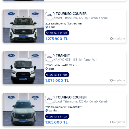
FORD TOURNEO COURIER
,
,
1.0 Ecoboost Titanium
122Hp
Combi Camlı
2025
Benzin
Otomatik
34.450 Km
İzmir
%1,99 Faiz Fırsatı
1.275.900 TL
Karşılaştır
FORD TRANSIT
,
,
350L KAMYONET
168Hp
Panel Van
2020
Dizel
Manuel
78.368 Km
Iğdır
%1,99 Faiz Fırsatı
1.075.000 TL
Karşılaştır
FORD TOURNEO COURIER
,
,
1.0 Ecoboost Titanium
122Hp
Combi Camlı
2025
Benzin
Otomatik
44.000 Km
İstanbul
%1,99 Faiz Fırsatı
1.165.000 TL
Karşılaştır