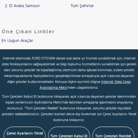
2. El Araba Samsun
Tüm Şehirler
Öne Çıkan Linkler
En Uygun Araçlar
Aracımı Değerle
İnternet sitemizde, FORD OTOSAN olarak size daha iyi hizmet sunabilmek için, internet
sitesi fonksiyonlarını sağlayabilmek ve bilgi toplumu hizmetlerini sunabilmek için gerekli
İkinci El Garanti
olan zorunlu çerezler ile kişiselleştirme, sitemizin daha işlevsel kılınması, sizlere yönelik
reklam/pazarlama faaliyetlerinin gerçekleştirilmesi amaçlarıyla açık rızanıza dayanan
Kampanyalar
diğer çerezler kullanılmaktadır. Konuya ilişkin ayrıntılı bilgiye
İnternet Sitesi Çerez
Aydınlatma Metni
’nden ulaşabilirsiniz.
Kredi Hesaplama & Başvuru
Tüm Çerezleri Kabul Et butonuna tıklayarak, açık rızanıza dayanan çerezler bakımından
kişisel verilerinizin Aydınlatma Metni’nde belirtilen amaçlarla işlenmesini onaylamış
olursunuz. “Tüm Çerezleri Reddet” butonuna tıklayarak, zorunlu çerezler dışındaki
© 2026 Ford Türkiye
Ford Kurumsal
Hakkımızda
çerezleri reddedebilirsiniz. Çerezleri kısmen devre dışı bırakmak için Çerez Ayarlarını Yönet
butonuna tıklayınız.
Şartlar & Kişisel Verilerin Korunması
S.S.S.
Faydalı Bağlantılar
Çerez Tercihleri
Çerez Ayarlarını Yönet
Tüm Çerezleri Kabul Et
Tüm Çerezleri Reddet