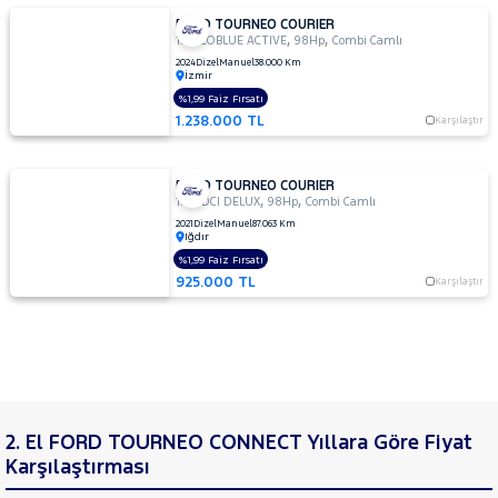
FORD TOURNEO COURIER
,
,
1.5 ECOBLUE ACTIVE
98Hp
Combi Camlı
2024
Dizel
Manuel
38.000 Km
İzmir
%1,99 Faiz Fırsatı
1.238.000 TL
Karşılaştır
FORD TOURNEO COURIER
,
,
1.5 TDCI DELUX
98Hp
Combi Camlı
2021
Dizel
Manuel
87.063 Km
Iğdır
%1,99 Faiz Fırsatı
925.000 TL
Karşılaştır
2. El FORD TOURNEO CONNECT Yıllara Göre Fiyat
Karşılaştırması