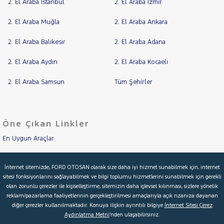
2. El Araba İstanbul
2. El Araba İzmir
2. El Araba Muğla
2. El Araba Ankara
2. El Araba Balıkesir
2. El Araba Adana
2. El Araba Aydın
2. El Araba Kocaeli
2. El Araba Samsun
Tüm Şehirler
Öne Çıkan Linkler
En Uygun Araçlar
Aracımı Değerle
İnternet sitemizde, FORD OTOSAN olarak size daha iyi hizmet sunabilmek için, internet
sitesi fonksiyonlarını sağlayabilmek ve bilgi toplumu hizmetlerini sunabilmek için gerekli
İkinci El Garanti
olan zorunlu çerezler ile kişiselleştirme, sitemizin daha işlevsel kılınması, sizlere yönelik
reklam/pazarlama faaliyetlerinin gerçekleştirilmesi amaçlarıyla açık rızanıza dayanan
Kampanyalar
diğer çerezler kullanılmaktadır. Konuya ilişkin ayrıntılı bilgiye
İnternet Sitesi Çerez
Aydınlatma Metni
’nden ulaşabilirsiniz.
Kredi Hesaplama & Başvuru