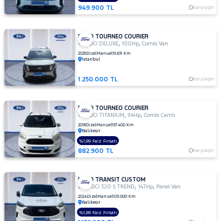
949.900 TL
Karşılaştır
SUBARU
TESLA
FORD TOURNEO COURIER
TOYOTA
,
,
1.5 TDCI DELUXE
100Hp
Combi Van
TRAKTÖR
2025
Dizel
Manuel
19.631 Km
İstanbul
VOLKSWAGEN
1.250.000 TL
Karşılaştır
VOLVO
FORD TOURNEO COURIER
,
,
1.5 TDCI TİTANİUM
94Hp
Combi Camlı
2018
Dizel
Manuel
197.400 Km
Balıkesir
%1,99 Faiz Fırsatı
882.900 TL
Karşılaştır
FORD TRANSIT CUSTOM
,
,
2.0 TDCI 320 S TREND
147Hp
Panel Van
2024
Dizel
Manuel
103.000 Km
Balıkesir
%1,99 Faiz Fırsatı