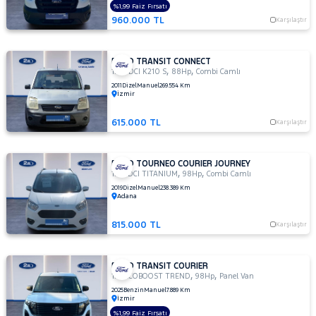
%1,99 Faiz Fırsatı
JEEP
960.000 TL
Karşılaştır
KIA
LANCIA
FORD TRANSIT CONNECT
,
,
1.8 TDCI K210 S
88Hp
Combi Camlı
MAN
MERCEDES-
2011
Dizel
Manuel
269.554 Km
İzmir
BENZ
MINI
615.000 TL
Karşılaştır
MITSUBISHI
MOTORSIKLET
FORD TOURNEO COURIER JOURNEY
,
,
1.5 TDCI TITANIUM
98Hp
Combi Camlı
NISSAN
2019
Dizel
Manuel
238.389 Km
Adana
OPEL
PEUGEOT
815.000 TL
Karşılaştır
RENAULT
SEAT
FORD TRANSIT COURIER
,
,
1.0 ECOBOOST TREND
98Hp
Panel Van
SKODA
2025
Benzin
Manuel
7.889 Km
İzmir
SSANGYONG
%1,99 Faiz Fırsatı