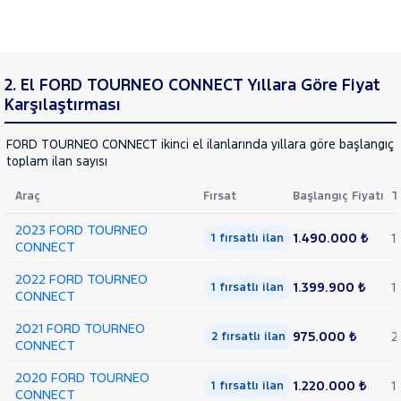
2. El FORD TOURNEO CONNECT Yıllara Göre Fiyat
Karşılaştırması
FORD TOURNEO CONNECT ikinci el ilanlarında yıllara göre başlangıç f
toplam ilan sayısı
Araç
Fırsat
Başlangıç Fiyatı
T
2023 FORD TOURNEO
1.490.000 ₺
1
1 fırsatlı ilan
CONNECT
2022 FORD TOURNEO
1.399.900 ₺
1
1 fırsatlı ilan
CONNECT
2021 FORD TOURNEO
975.000 ₺
2
2 fırsatlı ilan
CONNECT
2020 FORD TOURNEO
1.220.000 ₺
1
1 fırsatlı ilan
CONNECT