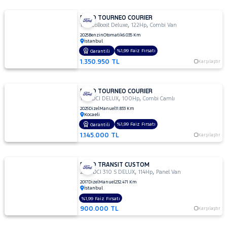
FORD TOURNEO COURIER
,
,
1.0 EcoBoost Deluxe
122Hp
Combi Van
2025
Benzin
Otomatik
6.035 Km
İstanbul
%1,99 Faiz Fırsatı
Garantili
1.350.950 TL
Karşılaştır
FORD TOURNEO COURIER
,
,
1.5 TDCI DELUX
100Hp
Combi Camlı
2025
Dizel
Manuel
11.833 Km
Kocaeli
%1,99 Faiz Fırsatı
Garantili
1.145.000 TL
Karşılaştır
FORD TRANSIT CUSTOM
,
,
2.2 TDCI 310 S DELUX
114Hp
Panel Van
2017
Dizel
Manuel
232.471 Km
İstanbul
%1,99 Faiz Fırsatı
900.000 TL
Karşılaştır