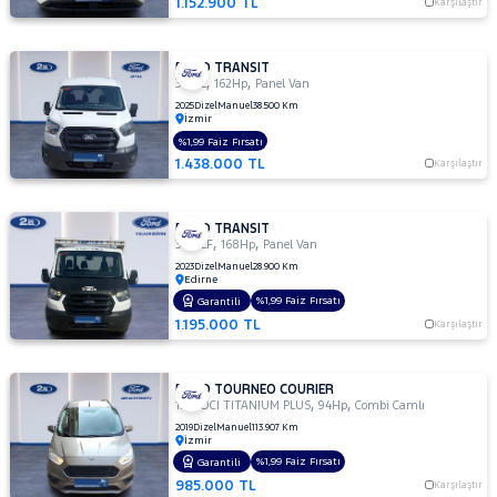
1.152.900 TL
Karşılaştır
FORD TRANSIT
,
,
350 L
162Hp
Panel Van
2025
Dizel
Manuel
38.500 Km
İzmir
%1,99 Faiz Fırsatı
1.438.000 TL
Karşılaştır
FORD TRANSIT
,
,
350 LF
168Hp
Panel Van
2023
Dizel
Manuel
28.900 Km
Edirne
%1,99 Faiz Fırsatı
Garantili
1.195.000 TL
Karşılaştır
FORD TOURNEO COURIER
,
,
1.5 TDCI TITANIUM PLUS
94Hp
Combi Camlı
2019
Dizel
Manuel
113.907 Km
İzmir
%1,99 Faiz Fırsatı
Garantili
985.000 TL
Karşılaştır