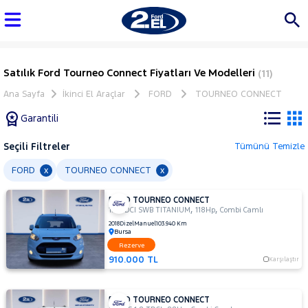
Satılık Ford Tourneo Connect Fiyatları Ve Modelleri
(11)
Ana Sayfa
İkinci El Araçlar
FORD
TOURNEO CONNECT
Garantili
Seçili Filtreler
Tümünü Temizle
Marka
FORD
TOURNEO CONNECT
x
x
FORD TOURNEO CONNECT
Tüm
,
,
1.5 TDCI SWB TITANIUM
118Hp
Combi Camlı
Araçlar
2018
Dizel
Manuel
103.940 Km
Bursa
AUDI
Rezerve
BMC
910.000 TL
Karşılaştır
BMW
BYD
FORD TOURNEO CONNECT