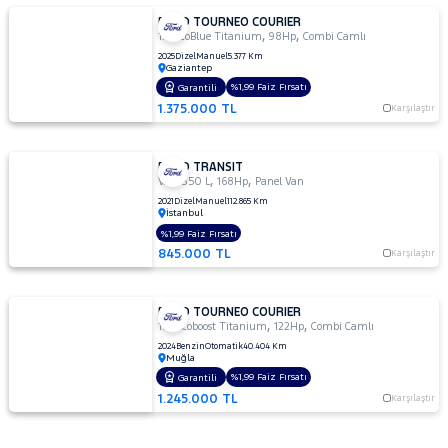
FORD TOURNEO COURIER
,
,
1.5 EcoBlue Titanium
98Hp
Combi Camlı
2025
Dizel
Manuel
5.377 Km
Gaziantep
%1,99 Faiz Fırsatı
Garantili
1.375.000 TL
Karşılaştır
FORD TRANSIT
,
,
VAN 350 L
168Hp
Panel Van
2021
Dizel
Manuel
112.865 Km
İstanbul
%1,99 Faiz Fırsatı
845.000 TL
Karşılaştır
FORD TOURNEO COURIER
,
,
1.0 Ecoboost Titanium
122Hp
Combi Camlı
2024
Benzin
Otomatik
40.404 Km
Muğla
%1,99 Faiz Fırsatı
Garantili
1.245.000 TL
Karşılaştır