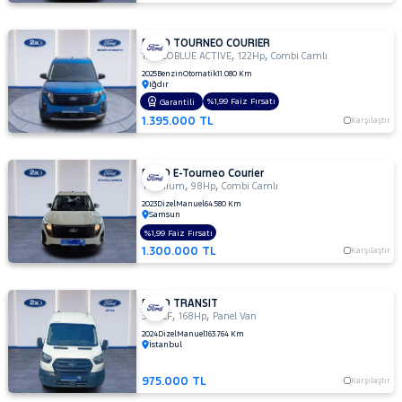
FORD TOURNEO COURIER
,
,
1.5 ECOBLUE ACTIVE
122Hp
Combi Camlı
2025
Benzin
Otomatik
11.080 Km
Iğdır
%1,99 Faiz Fırsatı
Garantili
1.395.000 TL
Karşılaştır
FORD E-Tourneo Courier
,
,
Titanium
98Hp
Combi Camlı
2023
Dizel
Manuel
64.580 Km
Samsun
%1,99 Faiz Fırsatı
1.300.000 TL
Karşılaştır
FORD TRANSIT
,
,
350 LF
168Hp
Panel Van
2024
Dizel
Manuel
163.764 Km
İstanbul
975.000 TL
Karşılaştır