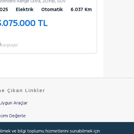
xtended Range Ultra
,
201Hp
,
SUV
Extended Ra
025
Elektrik
Otomatik
6.037 Km
2025
Ele
3.075.000 TL
2.950.
Garantili
Karşılaştır
Karşılaştır
e Çıkan Linkler
Uygun Araçlar
cımı Değerle
nci El Garanti
ilmek ve bilgi toplumu hizmetlerini sunabilmek için