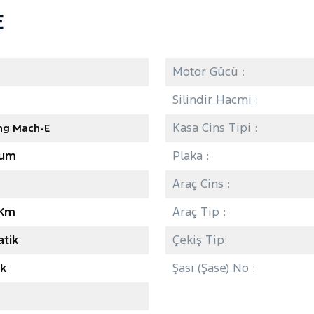
E
8
Motor Gücü :
Silindir Hacmi :
Kasa Cins Tipi :
ng Mach-E
ium
Plaka :
Araç Cins :
 Km
Araç Tip :
tik
Çekiş Tip:
ik
Şasi (Şase) No :