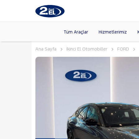
Tüm Araçlar
Hizmetlerimiz
Ana Sayfa
İkinci El Otomobiller
FORD
Markalar
>
FORD
(89
VOLKSW
Modeller
>
HYUNDA
Kasalar
>
DACIA
(13
SKODA
(