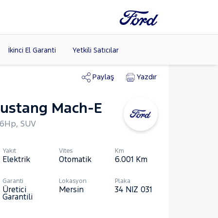
İkinci El Garanti
Yetkili Satıcılar
Paylaş
Yazdır
ustang Mach-E
Tüm Markaları
Listele >
66Hp, SUV
Yakıt
Vites
Km
Elektrik
Otomatik
6.001
Km
Garanti
Lokasyon
Plaka
Üretici
Mersin
34 NIZ 031
Garantili