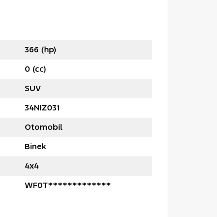
366 (hp)
0 (cc)
SUV
34NIZ031
Otomobil
Binek
4x4
WF0T*************