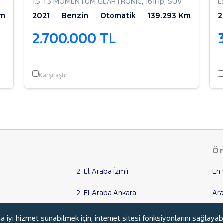
1.5 T3 MOMENTUM GEARTRONIC
,
161Hp
,
SUV
E
Km
2021
Benzin
Otomatik
139.293 Km
2
2.700.000 TL
Karşılaştır
Ön
2. El Araba İzmir
En 
2. El Araba Ankara
Ara
2. El Araba Adana
İki
yi hizmet sunabilmek için, internet sitesi fonksiyonlarını sağlayab