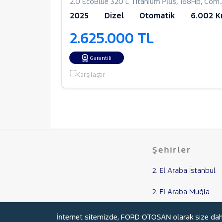
2.0 EcoBlue 320 L Titanium Plus
,
168Hp
,
Combi Camlı
17.240 Km
2025
Dizel
Otomatik
6.002 
2.625.000 TL
Garantili
Karşılaştır
Şehirler
2. El Araba İstanbul
2. El Araba Muğla
2. El Araba Balıkesir
İnternet sitemizde, FORD OTOSAN olarak size daha i