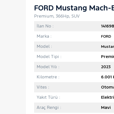
FORD Mustang Mach-
Premium, 366Hp, SUV
İlan No :
14169
Marka :
FORD
Model :
Musta
Model Tipi :
Prem
Model Yılı :
2023
Kilometre :
6.001
Vites :
Otoma
Yakıt Türü :
Elektr
Araç Rengi :
Mavi