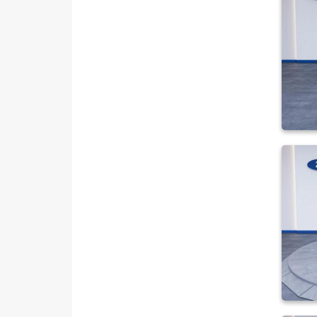
TRANSIT CONNECT
TRANSIT COURIER
TRANSIT CUSTOM
Foton
HONDA
HYUNDAI
ISUZU
Iveco
Jaecoo
JEEP
KIA
LANCIA
MAN
MERCEDES-BENZ
MINI