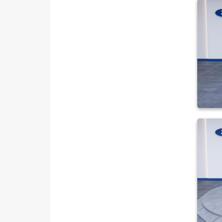
MITSUBISHI
MOTORSIKLET
NISSAN
OPEL
PEUGEOT
RENAULT
SEAT
SKODA
SSANGYONG
SUBARU
TESLA
TOGG
TOYOTA
TRAKTÖR