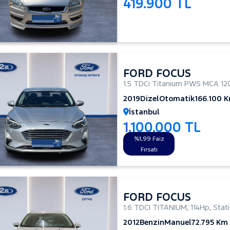
419.900 TL
FORD FOCUS
1.5 TDCi Titanium PWS MCA 12
2019
Dizel
Otomatik
166.100 
İstanbul
1.100.000 TL
%1,99 Faiz
Fırsatı
FORD FOCUS
1.6 TDCI TITANIUM
,
114Hp
,
Stat
2012
Benzin
Manuel
72.795 Km