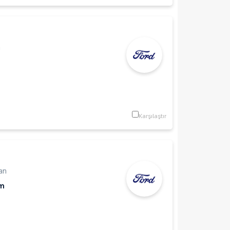
n
Karşılaştır
an
Km