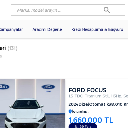
Kampanyalar
Aracımı Değerle
Kredi Hesaplama & Başvuru
80)
FIAT
(98)
RENAULT
(76)
eri
(131)
AGEN
(56)
OPEL
(54)
PEUGEOT
(35)
S
I
(19)
CITROEN
(17)
TOYOTA
(14)
)
KIA
(12)
VOLVO
(11)
9)
NISSAN
(9)
AUDI
(9)
FORD FOCUS
1.5 TDCI Titanium Stil
,
113Hp
,
S
2024
Dizel
Otomatik
38.010 K
İstanbul
1.660.000 TL
%1,99 Faiz