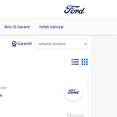
İkinci El Garanti
Yetkili Satıcılar
Garantili
Tüm Markaları
Listele >
edan
m
Karşılaştır