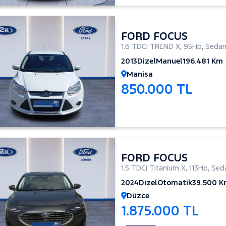
FORD FOCUS
1.6 TDCI TREND X
,
95Hp
,
Seda
2013
Dizel
Manuel
196.481 Km
Manisa
850.000 TL
FORD FOCUS
1.5 TDCi Titanium X
,
113Hp
,
Sed
2024
Dizel
Otomatik
39.500 
Düzce
1.875.000 TL