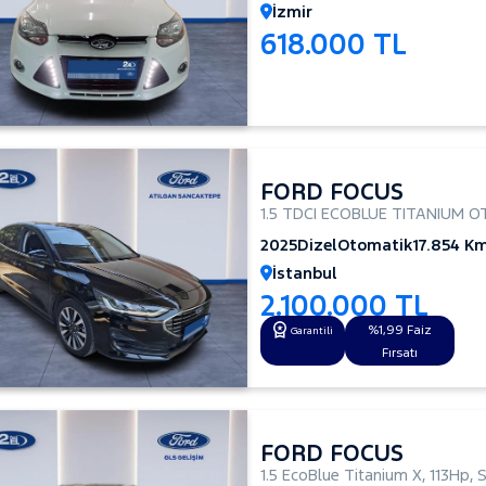
İzmir
618.000 TL
FORD FOCUS
1.5 TDCI ECOBLUE TITANIUM 
2025
Dizel
Otomatik
17.854 K
İstanbul
2.100.000 TL
%1,99 Faiz
Garantili
Fırsatı
FORD FOCUS
1.5 EcoBlue Titanium X
,
113Hp
,