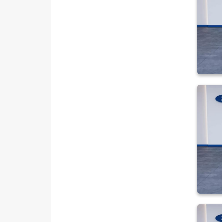
1.6 TI-VCT YENI TITANIUM
POWERSHIFT
1.6 TREND X OTOMATIK
2.0 TDCI ST
KUGA
MONDEO
Mustang Mach-E
PUMA
Puma-E
RANGER
RANGER RAPTOR
TOURNEO CONNECT
TOURNEO COURIER
TOURNEO COURIER JOURNEY
TOURNEO CUSTOM
TRANSIT