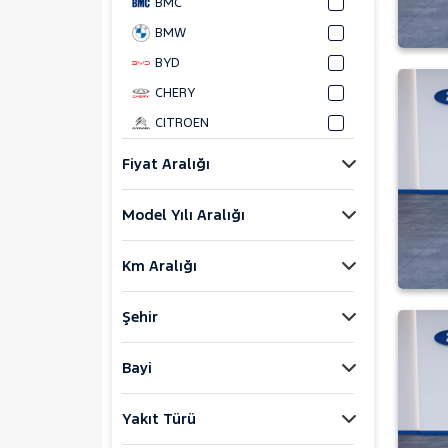
BMC
BMW
BYD
CHERY
CITROEN
CUPRA
Fiyat Aralığı
DACIA
Model Yılı Aralığı
DAIHATSU
FIAT
Km Aralığı
FORD
Bronco Sport
Şehir
C-MAX
ECOSPORT
Bayi
E-Tourneo Courier
Yakıt Türü
E-Transit