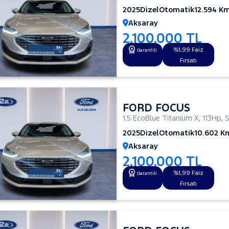
2025
Dizel
Otomatik
12.594 K
Aksaray
2.100.000 TL
%1,99 Faiz
Garantili
Fırsatı
FORD FOCUS
1.5 EcoBlue Titanium X
,
113Hp
,
2025
Dizel
Otomatik
10.602 K
Aksaray
2.100.000 TL
%1,99 Faiz
Garantili
Fırsatı