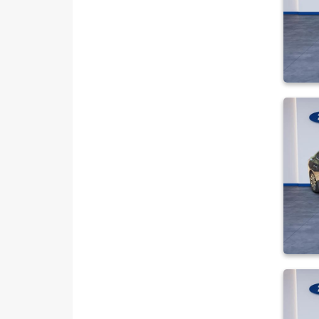
POWERSHIFT
1.5 TDCI Titanium Stil
1.5 TDCI TREND X
1.5 TDCi Titanium
1.5 TDCi Titanium PWS MCA
120 BG 1499 CC
1.5 TDCi Titanium X
1.5 TI-VCT TITANIUM
OTOMATIK
1.5 TI-VCT TREND X
1.5 TREND-X
1.6 AMBIENTE
1.6 Duratec Ti-VCT Titanium
1.6 GHIA
1.6 TDCI GHIA
1.6 TDCI TITANIUM
1.6 TDCI TREND X
1.6 TITANIUM
1.6 TI-VCT TREND X