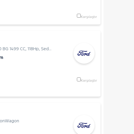
Karşılaştır
0 BG 1499 CC
,
118Hp
,
Sedan
Km
Karşılaştır
ionWagon