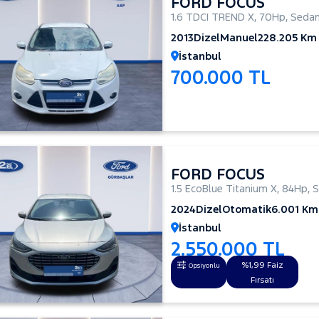
FORD FOCUS
1.6 TDCI TREND X
,
70Hp
,
Seda
2013
Dizel
Manuel
228.205 Km
İstanbul
700.000 TL
FORD FOCUS
1.5 EcoBlue Titanium X
,
84Hp
,
S
2024
Dizel
Otomatik
6.001 Km
İstanbul
2.550.000 TL
%1,99 Faiz
Opsiyonlu
Fırsatı