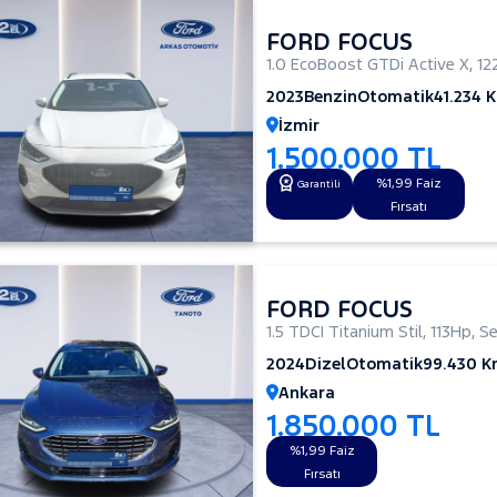
FORD FOCUS
1.0 EcoBoost GTDi Active X
,
12
2023
Benzin
Otomatik
41.234 
İzmir
1.500.000 TL
%1,99 Faiz
Garantili
Fırsatı
FORD FOCUS
1.5 TDCI Titanium Stil
,
113Hp
,
S
2024
Dizel
Otomatik
99.430 
Ankara
1.850.000 TL
%1,99 Faiz
Fırsatı