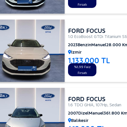
Fırsatı
FORD FOCUS
1.0 EcoBoost GTDi Titanium Sti
2023
Benzin
Manuel
28.000 K
İzmir
1.133.000 TL
%1,99 Faiz
Fırsatı
FORD FOCUS
1.6 TDCI GHIA
,
107Hp
,
Sedan
2007
Dizel
Manuel
361.800 K
Balıkesir