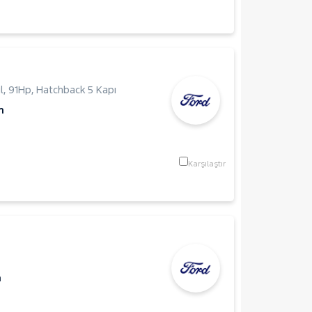
l
,
91Hp
,
Hatchback 5 Kapı
m
Karşılaştır
m