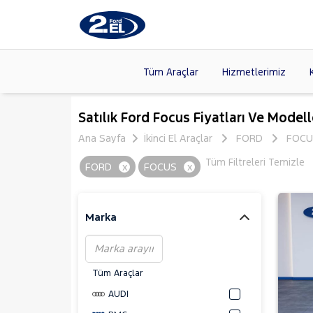
Tüm Araçlar
Hizmetlerimiz
Markalar
>
FORD
(8
Satılık Ford Focus Fiyatları Ve Modell
VOLKSW
Ana Sayfa
İkinci El Araçlar
FORD
FOCU
Modeller
>
HYUNDA
Tüm Filtreleri Temizle
FORD
x
FOCUS
x
Kasalar
>
DACIA
(13
SKODA
(
Marka
Tüm Araçlar
AUDI