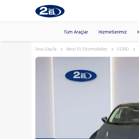
Tüm Araçlar
Hizmetlerimiz
Ana Sayfa
İkinci El Otomobiller
FORD
Markalar
>
FORD
(89
VOLKSW
Modeller
>
CITROE
Kasalar
>
TOYOTA
SKODA
(