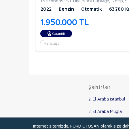
p
,
Panel Van
1.5 EcoBoost ST-Line Black Package
,
178Hp
,
SUV
9.650 Km
2022
Benzin
Otomatik
63.780 
1.950.000 TL
Garantili
Karşılaştır
Şehirler
2. El Araba İstanbul
2. El Araba Muğla
2. El Araba Balıkesir
İnternet sitemizde, FORD OTOSAN olarak size daha i