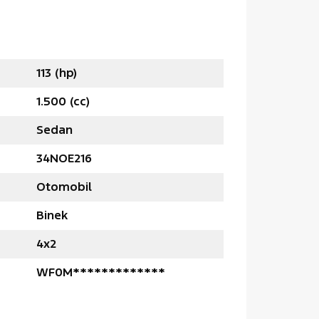
113 (hp)
1.500 (cc)
Sedan
34NOE216
Otomobil
Binek
4x2
WF0M*************