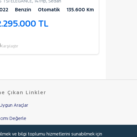
.5 TSI ELEGANCE
,
147Hp
,
Sedan
2.0 EcoBlue 
022
Benzin
Otomatik
135.600 Km
2025
Di
2.295.000 TL
2.320.
Garantili
Karşılaştır
Karşılaştır
e Çıkan Linkler
Uygun Araçlar
cımı Değerle
nci El Garanti
ilmek ve bilgi toplumu hizmetlerini sunabilmek için