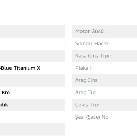
7
Motor Gücü :
Silindir Hacmi :
Kasa Cins Tipi :
oBlue Titanium X
Plaka :
Araç Cins :
6 Km
Araç Tip :
tik
Çekiş Tip:
Şasi (Şase) No :