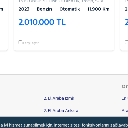
1.5 ECOBLUE ST LINE OTOMATİK
,
178Hp
,
SUV
1
Km
2023
Benzin
Otomatik
11.900 Km
2
2.010.000 TL
Karşılaştır
Ön
2. El Araba İzmir
En 
2. El Araba Ankara
Ara
2. El Araba Aydın
İki
yi hizmet sunabilmek için, internet sitesi fonksiyonlarını sağlayab