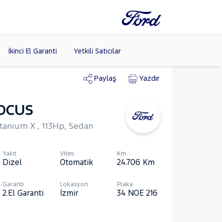
İkinci El Garanti
Yetkili Satıcılar
Paylaş
Yazdır
OCUS
Tüm Markaları
Listele >
itanium X , 113Hp, Sedan
(8)
Yakıt
Vites
Km
Dizel
Otomatik
24.706
Km
Garanti
Lokasyon
Plaka
2.El Garanti
İzmir
34 NOE 216