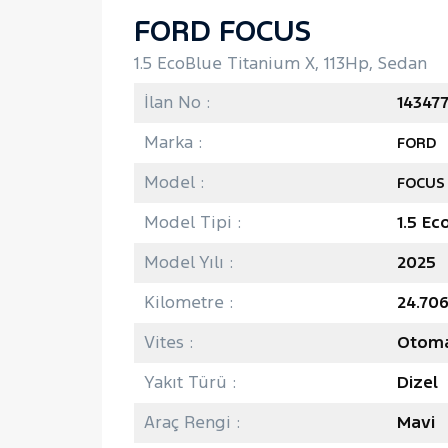
FORD FOCUS
1.5 EcoBlue Titanium X, 113Hp, Sedan
İlan No :
14347
Marka :
FORD
Model :
FOCUS
Model Tipi :
1.5 Ec
Model Yılı :
2025
Kilometre :
24.70
Vites :
Otoma
Yakıt Türü :
Dizel
Araç Rengi :
Mavi