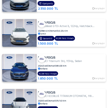
Opsiyonlu
1.5 TDCI
2.550.000 TL
TITANIUM
Karşılaştır
1.5 TDCI
TITANIUM
FORD FOCUS
POWERSHIFT
,
,
1.0 EcoBoost GTDi Active X
122Hp
Hatchback 5 Kapı
1.5 TDCI
2023
Benzin
Otomatik
41.234 Km
İzmir
Titanium
%1,99 Faiz Fırsatı
Garantili
Stil
1.500.000 TL
Karşılaştır
1.5
TDCI
TREND
FORD FOCUS
X
,
,
1.5 TDCI Titanium Stil
113Hp
Sedan
1.5 TDCi
2024
Dizel
Otomatik
99.430 Km
Titanium
Ankara
%1,99 Faiz Fırsatı
1.5 TDCi
1.850.000 TL
Karşılaştır
Titanium
PWS
MCA 120
FORD FOCUS
BG 1499
,
,
1.5 TDCI ECOBLUE TITANIUM OTOMATIK
118Hp
Sedan
CC
2020
Dizel
Otomatik
76.743 Km
1.5 TDCi
Ankara