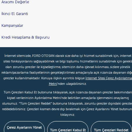
Aracımı Değerle
İkinci El Garanti
Kampanyalar
Kredi Hesaplama & Başvuru
İnternet sitemizde, FORD OTOSAN olarak size daha iyi hizmet sunabilmek için, internet
© 2026 Ford Türkiye
Ford Kurumsal
Hakkımızda
sitesi fonksiyonlarını sağlayabilmek ve bilgi toplumu hizmetlerini sunabilmek için gerekl
olan zorunlu çerezler ile kişiselleştirme, sitemizin daha işlevsel kılınması, sizlere yönelik
Şartlar & Kişisel Verilerin Korunması
S.S.S.
Faydalı Bağlantılar
reklam/pazarlama faaliyetlerinin gerçekleştirilmesi amaçlarıyla açık rızanıza dayanan diğ
Çerez Tercihleri
çerezler kullanılmaktadır. Konuya ilişkin ayrıntılı bilgiye
İnternet Sitesi Çerez Aydınlatma
Metni
’nden ulaşabilirsiniz.
Tüm Çerezleri Kabul Et butonuna tıklayarak, açık rızanıza dayanan çerezler bakımından
kişisel verilerinizin Aydınlatma Metni’nde belirtilen amaçlarla işlenmesini onaylamış
olursunuz. “Tüm Çerezleri Reddet” butonuna tıklayarak, zorunlu çerezler dışındaki çerezler
reddedebilirsiniz. Çerezleri kısmen devre dışı bırakmak için Çerez Ayarlarını Yönet butonu
tıklayınız.
Çerez Ayarlarını Yönet
Tüm Çerezleri Kabul Et
Tüm Çerezleri Reddet