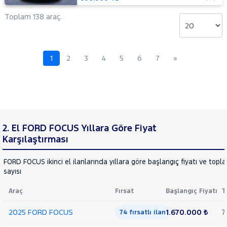
OTOMATIK
Toplam 138 araç.
2.0
TDCI
ST
KUGA
1
2
3
4
5
6
7
»
Mustang
Mach-E
PUMA
Puma-
E
RANGER
RANGER
2. El FORD FOCUS Yıllara Göre Fiyat
RAPTOR
TOURNEO
Karşılaştırması
CONNECT
TOURNEO
TOURNEO
FORD FOCUS ikinci el ilanlarında yıllara göre başlangıç fiyatı ve topl
COURIER
sayısı
COURIER
TOURNEO
JOURNEY
Araç
Fırsat
Başlangıç Fiyatı
T
CUSTOM
TRANSIT
TRANSIT
2025 FORD FOCUS
1.670.000 ₺
7
74 fırsatlı ilan
CONNECT
TRANSIT