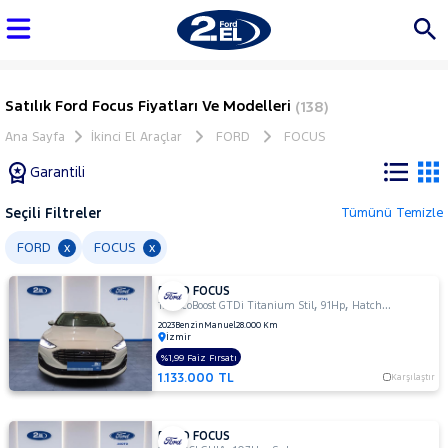
Satılık Ford Focus Fiyatları Ve Modelleri
(138)
Ana Sayfa
İkinci El Araçlar
FORD
FOCUS
Garantili
Seçili Filtreler
Tümünü Temizle
Marka
FORD
FOCUS
x
x
FORD FOCUS
Tüm
,
,
1.0 EcoBoost GTDi Titanium Stil
91Hp
Hatchback 5 Kapı
Araçlar
2023
Benzin
Manuel
28.000 Km
İzmir
AUDI
%1,99 Faiz Fırsatı
BMC
1.133.000 TL
Karşılaştır
BMW
BYD
FORD FOCUS