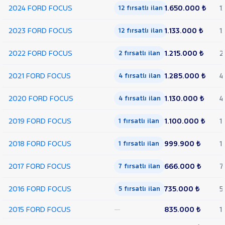
2024 FORD FOCUS
1.650.000 ₺
1
12 fırsatlı ilan
COURIER
TRANSIT
CUSTOM
2023 FORD FOCUS
1.133.000 ₺
1
12 fırsatlı ilan
Foton
2022 FORD FOCUS
1.215.000 ₺
2
2 fırsatlı ilan
HONDA
HYUNDAI
2021 FORD FOCUS
1.285.000 ₺
4
4 fırsatlı ilan
ISUZU
2020 FORD FOCUS
1.130.000 ₺
4
4 fırsatlı ilan
Iveco
Jaecoo
2019 FORD FOCUS
1.100.000 ₺
1
1 fırsatlı ilan
JEEP
2018 FORD FOCUS
999.900 ₺
1
1 fırsatlı ilan
KIA
LANCIA
2017 FORD FOCUS
666.000 ₺
7
7 fırsatlı ilan
MAN
MERCEDES-
2016 FORD FOCUS
735.000 ₺
5
5 fırsatlı ilan
BENZ
MINI
2015 FORD FOCUS
—
835.000 ₺
1
MITSUBISHI