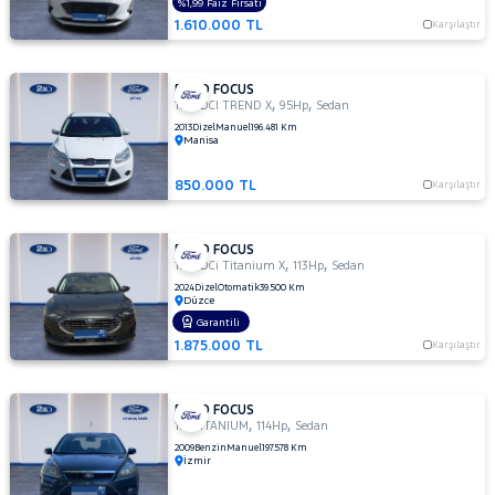
Titanium
%1,99 Faiz Fırsatı
X
1.610.000 TL
Karşılaştır
1.5 TI-VCT
TITANIUM
OTOMATIK
FORD FOCUS
,
,
1.6 TDCI TREND X
95Hp
Sedan
1.5 TI-
2013
Dizel
Manuel
196.481 Km
VCT
Manisa
TREND
X
850.000 TL
Karşılaştır
1.5
TREND-
X
FORD FOCUS
,
,
1.5 TDCi Titanium X
113Hp
Sedan
1.6
2024
Dizel
Otomatik
39.500 Km
AMBIENTE
Düzce
1.6
Garantili
Duratec
1.875.000 TL
Karşılaştır
Ti-VCT
Titanium
1.6
FORD FOCUS
,
,
1.6 TITANIUM
114Hp
Sedan
GHIA
2009
Benzin
Manuel
197.578 Km
1.6
İzmir
TDCI