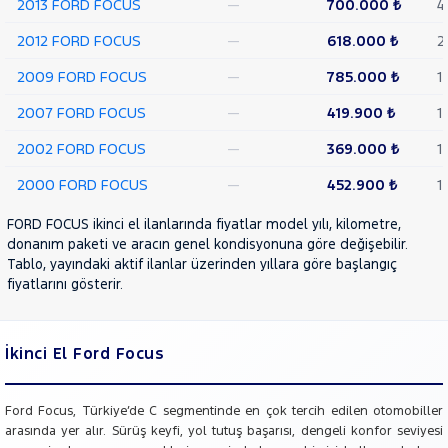
2013 FORD FOCUS
—
700.000 ₺
4
MOTORSIKLET
2012 FORD FOCUS
—
618.000 ₺
2
NISSAN
2009 FORD FOCUS
—
785.000 ₺
1
OPEL
PEUGEOT
2007 FORD FOCUS
—
419.900 ₺
1
RENAULT
2002 FORD FOCUS
—
369.000 ₺
1
SEAT
2000 FORD FOCUS
—
452.900 ₺
1
SKODA
FORD FOCUS ikinci el ilanlarında fiyatlar model yılı, kilometre,
SSANGYONG
donanım paketi ve aracın genel kondisyonuna göre değişebilir.
SUBARU
Tablo, yayındaki aktif ilanlar üzerinden yıllara göre başlangıç
fiyatlarını gösterir.
TESLA
TOYOTA
TRAKTÖR
İkinci El Ford Focus
VOLKSWAGEN
VOLVO
Ford Focus, Türkiye’de C segmentinde en çok tercih edilen otomobiller
arasında yer alır. Sürüş keyfi, yol tutuş başarısı, dengeli konfor seviyesi