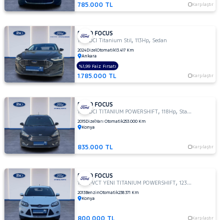
GHIA
785.000 TL
Karşılaştır
1.6 TDCI
TITANIUM
FORD FOCUS
1.6
,
,
1.5 TDCI Titanium Stil
113Hp
Sedan
TDCI
2024
Dizel
Otomatik
13.417 Km
TREND
Ankara
1.6
%1,99 Faiz Fırsatı
TDCI
1.785.000 TL
Karşılaştır
TREND
X
FORD FOCUS
1.6
,
,
1.5 TDCI TITANIUM POWERSHIFT
118Hp
StationWagon
TITANIUM
2015
Dizel
Yarı Otomatik
253.000 Km
1.6 TI-
Konya
VCT
TREND
835.000 TL
Karşılaştır
X
1.6 TI-VCT
YENI
FORD FOCUS
,
,
1.6 TI-VCT YENI TITANIUM POWERSHIFT
123Hp
Sedan
TITANIUM
2013
Benzin
Otomatik
238.371 Km
POWERSHIFT
Konya
1.6 TREND
X
800.000 TL
Karşılaştır