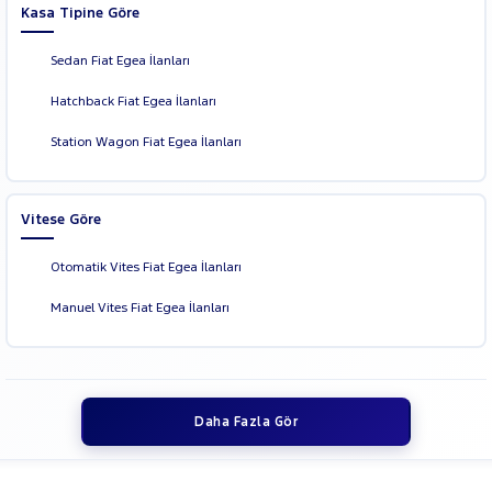
FIRE
Kasa Tipine Göre
Cinsleri
EASY
Kasa
1.4
Sedan Fiat Egea İlanları
FIRE
Tipi
Aktarma
EASY
Hatchback Fiat Egea İlanları
PLUS
Türü
Station Wagon Fiat Egea İlanları
1.4 FIRE
LOUNGE
Garanti
Kampanya
1.6 16V
MULTIJET II
Vitese Göre
ve
START&STOP
Boya
URBAN PLUS
Otomatik Vites Fiat Egea İlanları
DCT
Fırsatlar
Değişen
1.6 E-TORQ
Manuel Vites Fiat Egea İlanları
İlan
LOUNGE
Parça
OTOMATIK
No
1.6
MULTIJET
COMFORT
Daha Fazla Gör
DCT
1.6
MULTIJET