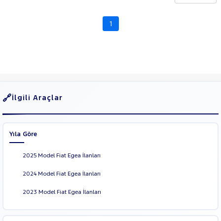
CHERY
CITROEN
1
Fiyat
CUPRA
Model
DACIA
Aralığı
DAIHATSU
Yılı
FIAT
Km
Aralığı
DOBLO
İlgili Araçlar
DOBLO
Aralığı
CARGO
Şehir
DUCATO
Yıla Göre
EGEA
Bayi
1.3
2025 Model Fiat Egea İlanları
Yakıt
MULTIJET
EASY
2024 Model Fiat Egea İlanları
Türü
Vites
1.3
2023 Model Fiat Egea İlanları
MULTIJET
II STREET
Tipi
Araç
1.4