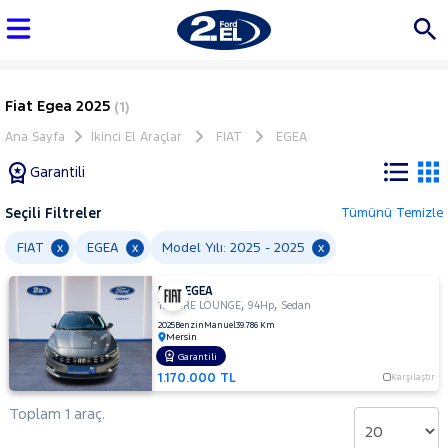
Fiat Egea 2025
(1)
Ana Sayfa
İkinci El Araçlar
FIAT
EGEA
Garantili
Seçili Filtreler
Tümünü Temizle
Marka
FIAT
EGEA
Model Yılı: 2025 - 2025
x
x
x
FIAT EGEA
Tüm
,
,
1.4 FIRE LOUNGE
94Hp
Sedan
Araçlar
2025
Benzin
Manuel
39.786 Km
Mersin
AUDI
Garantili
BMC
1.170.000 TL
Karşılaştır
BMW
Toplam 1 araç.
BYD