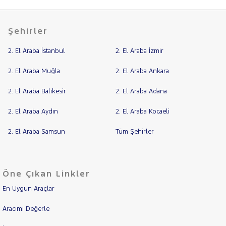
EASY
1.6
RAMA
MULTIJET
Şehirler
YAP
EASY
DCT
2. El Araba İstanbul
EGEA
2. El Araba İzmir
CROSS
2. El Araba Muğla
2. El Araba Ankara
FIORINO
Fiorino
2. El Araba Balıkesir
2. El Araba Adana
Cargo
Fiorino
2. El Araba Aydın
Combi
2. El Araba Kocaeli
FULLBACK
2. El Araba Samsun
Tüm Şehirler
LINEA
SCUDO
Topolino
Öne Çıkan Linkler
FORD
En Uygun Araçlar
Foton
Aracımı Değerle
HONDA