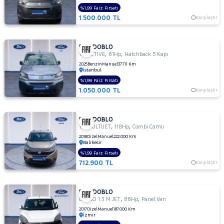
CARGO
%1,99 Faiz Fırsatı
1.2
1.500.000 TL
Karşılaştır
CARGO
1.3
M.JET
FIAT DOBLO
,
,
CARGO
1.2 ACTIVE
81Hp
Hatchback 5 Kapı
MAXI 1.3
2025
Benzin
Manuel
37.711 Km
İstanbul
MULTIJET
%1,99 Faiz Fırsatı
COMBI
1.050.000 TL
Karşılaştır
1.5
BLUEHDI
EASY
FIAT DOBLO
COMBI
,
,
1.6 MULTIJET
118Hp
Combi Camlı
1.5
2018
Dizel
Manuel
222.000 Km
Balıkesir
BLUEHDI
PREMIO
%1,99 Faiz Fırsatı
PLUS
712.900 TL
Karşılaştır
COMBI
1.5
FIAT DOBLO
BLUEHDI
,
,
CARGO 1.3 M.JET
88Hp
Panel Van
URBAN
2017
Dizel
Manuel
187.000 Km
Combi
İzmir