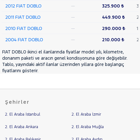
2012 FIAT DOBLO
—
325.900 ₺
3
2011 FIAT DOBLO
—
449.900 ₺
2
2010 FIAT DOBLO
—
290.000 ₺
1
2004 FIAT DOBLO
—
210.000 ₺
2
FIAT DOBLO ikinci el ilanlarında fiyatlar model yılı, kilometre,
donanım paketi ve aracın genel kondisyonuna göre değişebilir.
Tablo, yayındaki aktif ilanlar üzerinden yıllara göre başlangıç
fiyatlarını gösterir.
Şehirler
2. El Araba İstanbul
2. El Araba İzmir
2. El Araba Ankara
2. El Araba Muğla
2. El Araba Balıkesir
2. El Araba Aydın