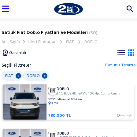
Satılık Fiat Doblo Fiyatları Ve Modelleri
(30)
Ana Sayfa
İkinci El Araçlar
FIAT
DOBLO
Garantili
Seçili Filtreler
Tümünü Temizle
Marka
FIAT
DOBLO
x
x
FIAT DOBLO
Tüm
,
,
COMBI 1.5 BLUEHDI EASY
100Hp
Combi Camlı
Araçlar
2023
Dizel
Manuel
131.216 Km
İzmir
AUDI
BMC
780.000 TL
Karşılaştır
BMW
BYD
FIAT DOBLO