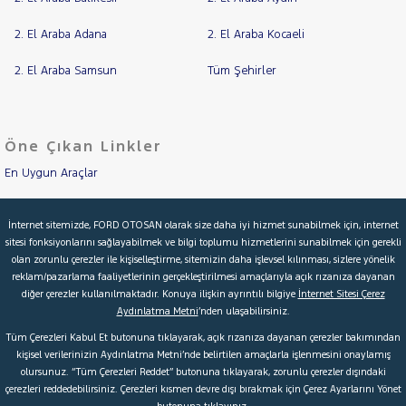
2. El Araba Adana
2. El Araba Kocaeli
2. El Araba Samsun
Tüm Şehirler
Öne Çıkan Linkler
En Uygun Araçlar
Aracımı Değerle
İnternet sitemizde, FORD OTOSAN olarak size daha iyi hizmet sunabilmek için, internet
sitesi fonksiyonlarını sağlayabilmek ve bilgi toplumu hizmetlerini sunabilmek için gerekli
İkinci El Garanti
olan zorunlu çerezler ile kişiselleştirme, sitemizin daha işlevsel kılınması, sizlere yönelik
reklam/pazarlama faaliyetlerinin gerçekleştirilmesi amaçlarıyla açık rızanıza dayanan
Kampanyalar
diğer çerezler kullanılmaktadır. Konuya ilişkin ayrıntılı bilgiye
İnternet Sitesi Çerez
Aydınlatma Metni
’nden ulaşabilirsiniz.
Kredi Hesaplama & Başvuru
Tüm Çerezleri Kabul Et butonuna tıklayarak, açık rızanıza dayanan çerezler bakımından
kişisel verilerinizin Aydınlatma Metni’nde belirtilen amaçlarla işlenmesini onaylamış
olursunuz. “Tüm Çerezleri Reddet” butonuna tıklayarak, zorunlu çerezler dışındaki
© 2026 Ford Türkiye
Ford Kurumsal
Hakkımızda
çerezleri reddedebilirsiniz. Çerezleri kısmen devre dışı bırakmak için Çerez Ayarlarını Yönet