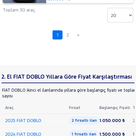
PEUGEOT
Toplam 30 araç.
RENAULT
SEAT
SKODA
1
2
»
SSANGYONG
SUBARU
TESLA
TOGG
2. El FIAT DOBLO Yıllara Göre Fiyat Karşılaştırması
TOYOTA
TRAKTÖR
FIAT DOBLO ikinci el ilanlarında yıllara göre başlangıç fiyatı ve topla
sayısı
VOLKSWAGEN
VOLVO
Araç
Fırsat
Başlangıç Fiyatı
T
2025 FIAT DOBLO
1.050.000 ₺
2
2 fırsatlı ilan
2024 FIAT DOBLO
1.500.000 ₺
1
1 fırsatlı ilan