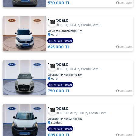
570.000 TL
Karşılaştır
HONDA
HYUNDAI
FIAT DOBLO
ISUZU
,
,
1.6 MULTIJET
103Hp
Combi Camlı
Iveco
2015
Dizel
Manuel
259.038 Km
Mardin
Jaecoo
%1,99 Faiz Fırsatı
625.000 TL
Karşılaştır
JEEP
KIA
FIAT DOBLO
,
,
LANCIA
1.6 MULTIJET
103Hp
Combi Camlı
2022
Dizel
Manuel
150.724 Km
MAN
Mardin
MERCEDES-
%1,99 Faiz Fırsatı
BENZ
750.000 TL
Karşılaştır
MINI
MITSUBISHI
FIAT DOBLO
,
,
1.6 MULTIJET EASY
118Hp
Combi Camlı
MOTORSIKLET
2022
Dizel
Manuel
49.700 Km
NISSAN
İstanbul
%1,99 Faiz Fırsatı
OPEL
895.000 TL
Karşılaştır