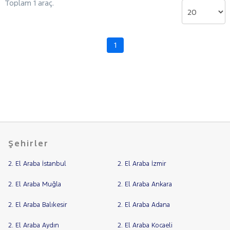
Toplam 1 araç.
BYD
CHERY
CITROEN
1
Fiyat
CUPRA
Model
DACIA
Aralığı
DAIHATSU
Yılı
FIAT
Km
Aralığı
DOBLO
Aralığı
1.2
Şehirler
Şehir
ACTIVE
1.3
2. El Araba İstanbul
2. El Araba İzmir
ECOJET
Bayi
PREMIO
Yakıt
2. El Araba Muğla
2. El Araba Ankara
PLUS
1.3
2. El Araba Balıkesir
2. El Araba Adana
MULTIJET
Türü
Vites
20. YIL
2. El Araba Aydın
2. El Araba Kocaeli
ÖZEL