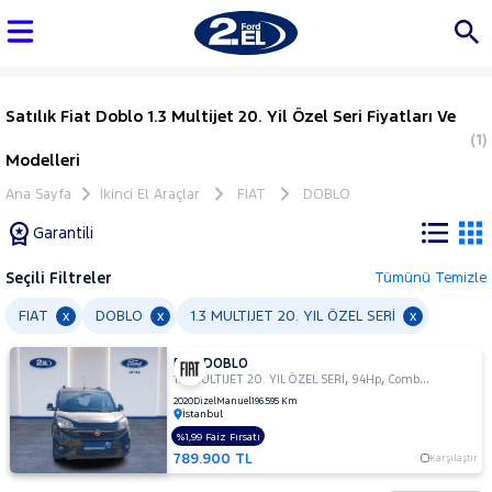
Satılık Fiat Doblo 1.3 Multijet 20. Yil Özel Seri Fiyatları Ve
(1)
Modelleri
Ana Sayfa
İkinci El Araçlar
FIAT
DOBLO
Garantili
Seçili Filtreler
Tümünü Temizle
Marka
FIAT
DOBLO
1.3 MULTIJET 20. YIL ÖZEL SERİ
x
x
x
FIAT DOBLO
Tüm
,
,
1.3 MULTIJET 20. YIL ÖZEL SERİ
94Hp
Combi Camlı
Araçlar
2020
Dizel
Manuel
196.595 Km
İstanbul
AUDI
%1,99 Faiz Fırsatı
BMC
789.900 TL
Karşılaştır
BMW