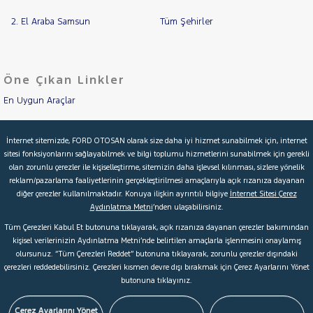
Tipi
SERİ
Araç
2. El Araba Samsun
Tüm Şehirler
1.3
MULTIJET
Cinsleri
Kasa
ACTIVE
1.3
Öne Çıkan Linkler
Tipi
MULTIJET
Aktarma
ACTUAL
En Uygun Araçlar
1.3
Türü
MULTIJET
Aracımı Değerle
Garanti
MAXI
Kampanya
İnternet sitemizde, FORD OTOSAN olarak size daha iyi hizmet sunabilmek için, internet
SAFELINE
sitesi fonksiyonlarını sağlayabilmek ve bilgi toplumu hizmetlerini sunabilmek için gerekli
İkinci El Garanti
olan zorunlu çerezler ile kişiselleştirme, sitemizin daha işlevsel kılınması, sizlere yönelik
1.3
ve
Boya
reklam/pazarlama faaliyetlerinin gerçekleştirilmesi amaçlarıyla açık rızanıza dayanan
MULTIJET
Kampanyalar
diğer çerezler kullanılmaktadır. Konuya ilişkin ayrıntılı bilgiye
İnternet Sitesi Çerez
PREMIO
Fırsatlar
Aydınlatma Metni
’nden ulaşabilirsiniz.
Değişen
Kredi Hesaplama & Başvuru
1.3
MULTIJET
Tüm Çerezleri Kabul Et butonuna tıklayarak, açık rızanıza dayanan çerezler bakımından
İlan
SAFELINE
Parça
kişisel verilerinizin Aydınlatma Metni’nde belirtilen amaçlarla işlenmesini onaylamış
olursunuz. “Tüm Çerezleri Reddet” butonuna tıklayarak, zorunlu çerezler dışındaki
1.6
No
© 2026 Ford Türkiye
Ford Kurumsal
Hakkımızda
çerezleri reddedebilirsiniz. Çerezleri kısmen devre dışı bırakmak için Çerez Ayarlarını Yönet
MULTIJET
butonuna tıklayınız.
1.6
Şartlar & Kişisel Verilerin Korunması
S.S.S.
Faydalı Bağlantılar
MULTIJET
Çerez Tercihleri
Çerez Ayarlarını Yönet
EASY