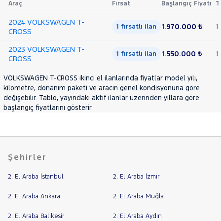
Araç
Fırsat
Başlangıç Fiyatı
T
LANCIA
Cinsleri
Kasa
2024 VOLKSWAGEN T-
MAN
1.970.000 ₺
1
1 fırsatlı ilan
MERCEDES-
CROSS
Tipi
Aktarma
BENZ
2023 VOLKSWAGEN T-
MINI
1.550.000 ₺
1
1 fırsatlı ilan
CROSS
Türü
MITSUBISHI
Garanti
VOLKSWAGEN T-CROSS ikinci el ilanlarında fiyatlar model yılı,
Kampanya
MOTORSIKLET
kilometre, donanım paketi ve aracın genel kondisyonuna göre
NISSAN
değişebilir. Tablo, yayındaki aktif ilanlar üzerinden yıllara göre
ve
Boya
başlangıç fiyatlarını gösterir.
OPEL
Fırsatlar
PEUGEOT
Değişen
RENAULT
İlan
Parça
SEAT
Şehirler
No
SKODA
2. El Araba İstanbul
2. El Araba İzmir
SSANGYONG
2. El Araba Ankara
2. El Araba Muğla
SUBARU
TESLA
2. El Araba Balıkesir
2. El Araba Aydın