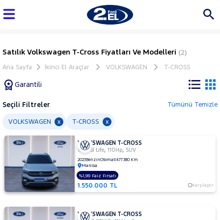
Satılık Volkswagen T-Cross Fiyatları Ve Modelleri
(2)
Ana Sayfa
İkinci El Araçlar
VOLKSWAGEN
T-CROSS
Garantili
Seçili Filtreler
Tümünü Temizle
Marka
VOLKSWAGEN
T-CROSS
x
x
VOLKSWAGEN T-CROSS
Tüm
,
,
1.0 TSI Life
110Hp
SUV
Araçlar
2023
Benzin
Otomatik
77.380 Km
Manisa
AUDI
%1,99 Faiz Fırsatı
BMC
1.550.000 TL
Karşılaştır
BMW
BYD
VOLKSWAGEN T-CROSS