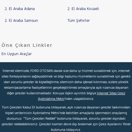
TOGG
2. El Araba Adana
2. El Araba Kocaeli
RAMA
TOYOTA
YAP
2. El Araba Samsun
Tüm Şehirler
TRAKTÖR
VOLKSWAGEN
CADDY
Öne Çıkan Linkler
CARAVELLE
En Uygun Araçlar
CRAFTER
Aracımı Değerle
GOLF
İnternet sitemizde, FORD OTOSAN olarak size daha iyi hizmet sunabilmek için, internet
JETTA
sitesi fonksiyonlarını sağlayabilmek ve bilgi toplumu hizmetlerini sunabilmek için gerekli
İkinci El Garanti
olan zorunlu çerezler ile kişiselleştirme, sitemizin daha işlevsel kılınması, sizlere yönelik
PASSAT
reklam/pazarlama faaliyetlerinin gerçekleştirilmesi amaçlarıyla açık rızanıza dayanan
PASSAT
Kampanyalar
diğer çerezler kullanılmaktadır. Konuya ilişkin ayrıntılı bilgiye
İnternet Sitesi Çerez
VARIANT
Aydınlatma Metni
’nden ulaşabilirsiniz.
Kredi Hesaplama & Başvuru
POLO
Tüm Çerezleri Kabul Et butonuna tıklayarak, açık rızanıza dayanan çerezler bakımından
Taigo
kişisel verilerinizin Aydınlatma Metni’nde belirtilen amaçlarla işlenmesini onaylamış
T-
olursunuz. “Tüm Çerezleri Reddet” butonuna tıklayarak, zorunlu çerezler dışındaki
© 2026 Ford Türkiye
Ford Kurumsal
Hakkımızda
CROSS
çerezleri reddedebilirsiniz. Çerezleri kısmen devre dışı bırakmak için Çerez Ayarlarını Yönet
1.0
butonuna tıklayınız.