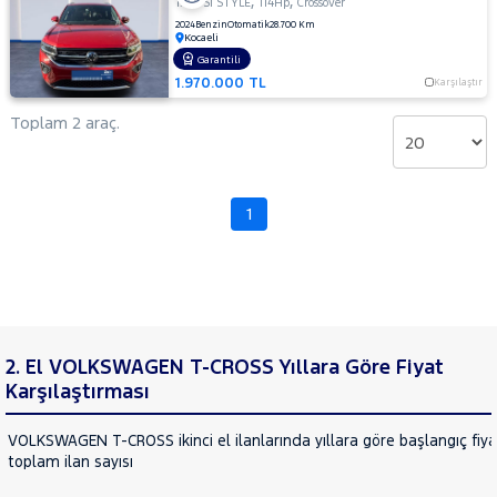
,
,
1.0 TSI STYLE
114Hp
Crossover
CHERY
2024
Benzin
Otomatik
28.700 Km
Kocaeli
CITROEN
Garantili
Fiyat
CUPRA
1.970.000 TL
Karşılaştır
Model
DACIA
Aralığı
Toplam 2 araç.
DAIHATSU
Yılı
FIAT
Km
Aralığı
FORD
1
Aralığı
Foton
Şehir
HONDA
HYUNDAI
Bayi
ISUZU
Yakıt
2. El VOLKSWAGEN T-CROSS Yıllara Göre Fiyat
Iveco
Karşılaştırması
Türü
Vites
Jaecoo
VOLKSWAGEN T-CROSS ikinci el ilanlarında yıllara göre başlangıç fiya
JEEP
toplam ilan sayısı
Tipi
Araç
KIA