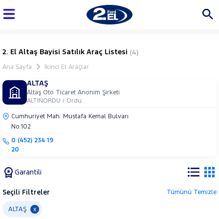
2. El Altaş Bayisi Satılık Araç Listesi
(4)
Ana Sayfa
İkinci El Araçlar
ALTAŞ
Altaş Oto Ticaret Anonim Şirketi
ALTINORDU / Ordu
Cumhuriyet Mah. Mustafa Kemal Bulvarı
No:102
0 (452) 234 19
20
Garantili
Seçili Filtreler
Tümünü Temizle
Marka
ALTAŞ
x