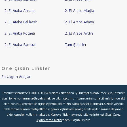
RENAULT
İlan
Parça
2. El Araba Ankara
2. El Araba Muğla
SEAT
No
SKODA
2. El Araba Balıkesir
2. El Araba Adana
SSANGYONG
2. El Araba Kocaeli
2. El Araba Aydın
SUBARU
2. El Araba Samsun
Tüm Şehirler
TESLA
TOYOTA
RAMA
TRAKTÖR
Öne Çıkan Linkler
YAP
VOLKSWAGEN
En Uygun Araçlar
VOLVO
Aracımı Değerle
İnternet sitemizde, FORD OTOSAN olarak size daha iyi hizmet sunabilmek için, internet
sitesi fonksiyonlarını sağlayabilmek ve bilgi toplumu hizmetlerini sunabilmek için gerekli
İkinci El Garanti
olan zorunlu çerezler ile kişiselleştirme, sitemizin daha işlevsel kılınması, sizlere yönelik
reklam/pazarlama faaliyetlerinin gerçekleştirilmesi amaçlarıyla açık rızanıza dayanan
Kampanyalar
diğer çerezler kullanılmaktadır. Konuya ilişkin ayrıntılı bilgiye
İnternet Sitesi Çerez
Aydınlatma Metni
’nden ulaşabilirsiniz.
Kredi Hesaplama & Başvuru