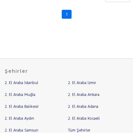
CHERY
CITROEN
1
Fiyat
CUPRA
Model
DACIA
Aralığı
DAIHATSU
Yılı
FIAT
Km
Aralığı
FORD
Aralığı
Foton
Şehirler
Şehir
HONDA
2. El Araba İstanbul
2. El Araba İzmir
HYUNDAI
Bayi
ISUZU
Yakıt
2. El Araba Muğla
2. El Araba Ankara
Iveco
2. El Araba Balıkesir
2. El Araba Adana
Türü
Vites
Jaecoo
2. El Araba Aydın
2. El Araba Kocaeli
JEEP
Tipi
Araç
KIA
2. El Araba Samsun
Tüm Şehirler