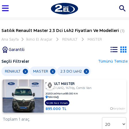
Satılık Renault Master 2.3 Dci L4h2 Fiyatları Ve Modelleri
(1)
Ana Sayfa
İkinci El Araçlar
RENAULT
MASTER
Garantili
Seçili Filtreler
Tümünü Temizle
Marka
RENAULT
MASTER
2.3 DCI L4H2
x
x
x
RENAULT MASTER
Tüm
,
,
2.3 DCI L4H2
147Hp
Combi Van
Araçlar
2020
Dizel
Manuel
85.000 Km
Tekirdağ
AUDI
%1,99 Faiz Fırsatı
BMC
895.000 TL
Karşılaştır
BMW
Toplam 1 araç.
BYD