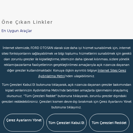
LANCIA
Cinsleri
Kasa
MAN
MERCEDES-
Öne Çıkan Linkler
Tipi
Aktarma
BENZ
MINI
En Uygun Araçlar
Türü
MITSUBISHI
Aracımı Değerle
Garanti
Kampanya
İnternet sitemizde, FORD OTOSAN olarak size daha iyi hizmet sunabilmek için, internet
MOTORSIKLET
sitesi fonksiyonlarını sağlayabilmek ve bilgi toplumu hizmetlerini sunabilmek için gerekli
İkinci El Garanti
NISSAN
olan zorunlu çerezler ile kişiselleştirme, sitemizin daha işlevsel kılınması, sizlere yönelik
ve
Boya
reklam/pazarlama faaliyetlerinin gerçekleştirilmesi amaçlarıyla açık rızanıza dayanan
OPEL
Kampanyalar
diğer çerezler kullanılmaktadır. Konuya ilişkin ayrıntılı bilgiye
İnternet Sitesi Çerez
Fırsatlar
PEUGEOT
Aydınlatma Metni
’nden ulaşabilirsiniz.
Değişen
Kredi Hesaplama & Başvuru
RENAULT
Tüm Çerezleri Kabul Et butonuna tıklayarak, açık rızanıza dayanan çerezler bakımından
İlan
Parça
kişisel verilerinizin Aydınlatma Metni’nde belirtilen amaçlarla işlenmesini onaylamış
AUSTRAL
olursunuz. “Tüm Çerezleri Reddet” butonuna tıklayarak, zorunlu çerezler dışındaki
No
© 2026 Ford Türkiye
Ford Kurumsal
Hakkımızda
CAPTUR
çerezleri reddedebilirsiniz. Çerezleri kısmen devre dışı bırakmak için Çerez Ayarlarını Yönet
butonuna tıklayınız.
Şartlar & Kişisel Verilerin Korunması
S.S.S.
Faydalı Bağlantılar
CLIO
EXPRESS
Çerez Tercihleri
Çerez Ayarlarını Yönet
Tüm Çerezleri Kabul Et
Tüm Çerezleri Reddet
COMBI
Express