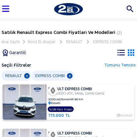
Satılık Renault Express Combi Fiyatları Ve Modelleri
(2)
Ana Sayfa
İkinci El Araçlar
RENAULT
EXPRESS COMBI
Garantili
Seçili Filtreler
Tümünü Temizle
Marka
RENAULT
EXPRESS COMBI
x
x
RENAULT EXPRESS COMBI
Tüm
,
,
1.5 BLUEDCI JOY
94Hp
Combi Camlı
Araçlar
2023
Dizel
Otomatik
91.366 Km
Kocaeli
AUDI
%1,99 Faiz Fırsatı
BMC
775.000 TL
Karşılaştır
BMW
BYD
RENAULT EXPRESS COMBI