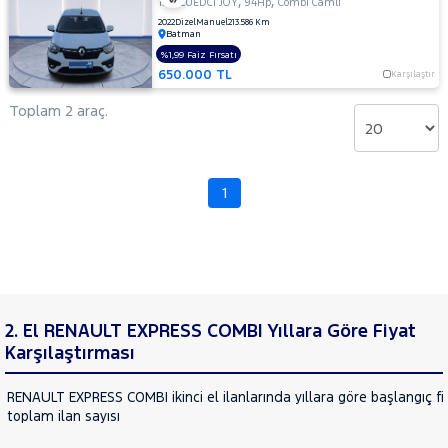
,
,
1.5 BLUEDCI JOY
94Hp
Combi Camlı
CHERY
2022
Dizel
Manuel
213.586 Km
Batman
CITROEN
%1,99 Faiz Fırsatı
Fiyat
CUPRA
650.000 TL
Karşılaştır
Model
DACIA
Aralığı
Toplam 2 araç.
DAIHATSU
Yılı
FIAT
Km
Aralığı
FORD
1
Aralığı
Foton
Şehir
HONDA
HYUNDAI
Bayi
ISUZU
Yakıt
2. El RENAULT EXPRESS COMBI Yıllara Göre Fiyat
Iveco
Karşılaştırması
Türü
Vites
Jaecoo
RENAULT EXPRESS COMBI ikinci el ilanlarında yıllara göre başlangıç fi
JEEP
toplam ilan sayısı
Tipi
Araç
KIA