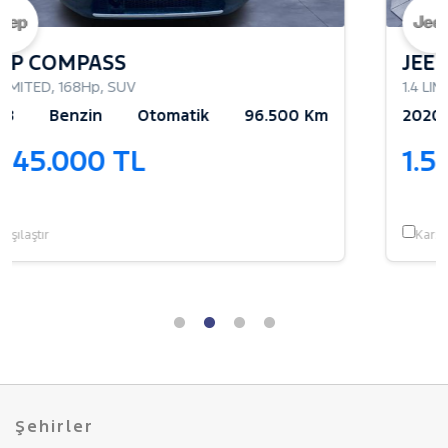
JEEP COMPASS
1.4 LIMITED
,
168Hp
,
SUV
96.500 Km
2020
Benzin
Otomatik
140
1.575.000 TL
Karşılaştır
Şehirler