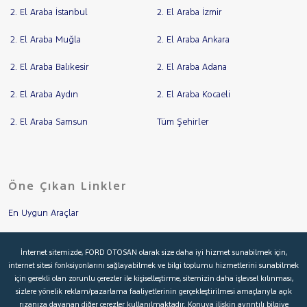
2. El Araba İstanbul
2. El Araba İzmir
2. El Araba Muğla
2. El Araba Ankara
2. El Araba Balıkesir
2. El Araba Adana
2. El Araba Aydın
2. El Araba Kocaeli
2. El Araba Samsun
Tüm Şehirler
Öne Çıkan Linkler
En Uygun Araçlar
Aracımı Değerle
İnternet sitemizde, FORD OTOSAN olarak size daha iyi hizmet sunabilmek için,
internet sitesi fonksiyonlarını sağlayabilmek ve bilgi toplumu hizmetlerini sunabilmek
İkinci El Garanti
için gerekli olan zorunlu çerezler ile kişiselleştirme, sitemizin daha işlevsel kılınması,
sizlere yönelik reklam/pazarlama faaliyetlerinin gerçekleştirilmesi amaçlarıyla açık
Kampanyalar
rızanıza dayanan diğer çerezler kullanılmaktadır. Konuya ilişkin ayrıntılı bilgiye