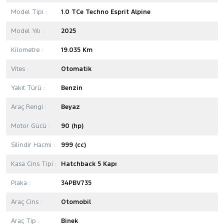
Model Tipi :
1.0 TCe Techno Esprit Alpine
Model Yılı :
2025
Kilometre :
19.035 Km
Vites :
Otomatik
Yakıt Türü :
Benzin
Araç Rengi :
Beyaz
Motor Gücü :
90 (hp)
Silindir Hacmi :
999 (cc)
Kasa Cins Tipi :
Hatchback 5 Kapı
Plaka :
34PBV735
Araç Cins :
Otomobil
Araç Tip :
Binek