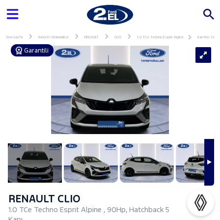
Ana Sayfa
İkinci El Otomobiller
RENAULT
CLIO
1.0 TCe Techno Esprit Alpine
İlan No: 1440
Garantili
RENAULT CLIO
1.0 TCe Techno Esprit Alpine , 90Hp, Hatchback 5
Kapı