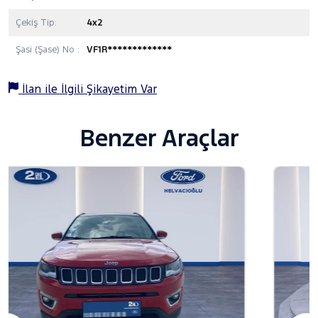
Çekiş Tip:
4x2
Şasi (Şase) No :
VF1R*************
İlan ile İlgili Şikayetim Var
Benzer Araçlar