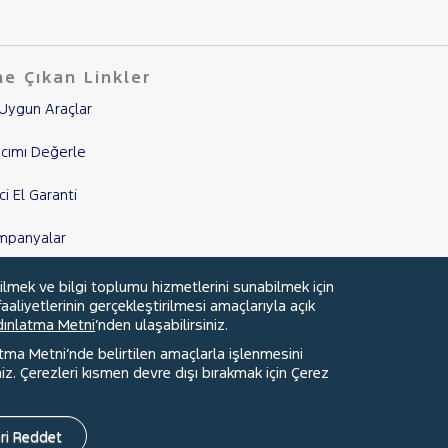
e Çıkan Linkler
Uygun Araçlar
cımı Değerle
nci El Garanti
mpanyalar
edi Hesaplama & Başvuru
ilmek ve bilgi toplumu hizmetlerini sunabilmek için
aaliyetlerinin gerçekleştirilmesi amaçlarıyla açık
ydınlatma Metni
’nden ulaşabilirsiniz.
atma Metni’nde belirtilen amaçlarla işlenmesini
z. Çerezleri kısmen devre dışı bırakmak için Çerez
Faydalı Bağlantılar
Çerez Tercihleri
ri Reddet