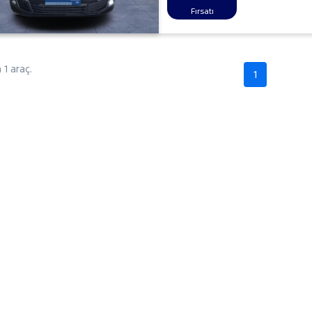
Fırsatı
1 araç.
1