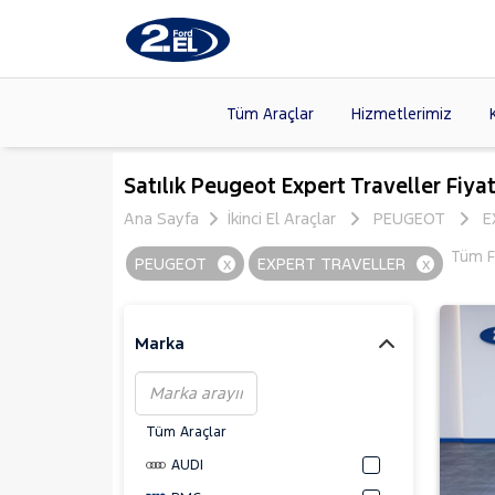
Tüm Araçlar
Hizmetlerimiz
Markalar
>
FORD
(87
Satılık Peugeot Expert Traveller Fiyat
VOLKSW
Ana Sayfa
İkinci El Araçlar
PEUGEOT
E
Modeller
>
HYUNDA
Tüm Fi
PEUGEOT
x
EXPERT TRAVELLER
x
Kasalar
>
DACIA
(13
SKODA
(
Marka
Tüm Araçlar
AUDI