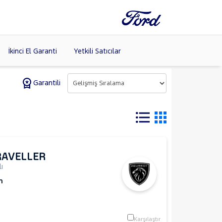
İkinci El Garanti
Yetkili Satıcılar
Garantili
Tüm Markaları
Listele >
RAVELLER
ı
m
Karşılaştır