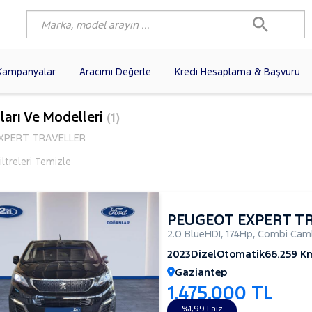
Kampanyalar
Aracımı Değerle
Kredi Hesaplama & Başvuru
9)
FIAT
(97)
RENAULT
(76)
ları Ve Modelleri
(1)
AGEN
(56)
OPEL
(54)
PEUGEOT
(35)
XPERT TRAVELLER
I
(19)
CITROEN
(17)
TOYOTA
(14)
ltreleri Temizle
)
KIA
(12)
VOLVO
(11)
9)
AUDI
(9)
NISSAN
(8)
PEUGEOT EXPERT T
2.0 BlueHDI
,
174Hp
,
Combi Caml
2023
Dizel
Otomatik
66.259 K
Gaziantep
1.475.000 TL
%1,99 Faiz