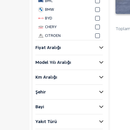
BMC
BMW
BYD
CHERY
Toplam 
CITROEN
CUPRA
Fiyat Aralığı
DACIA
Model Yılı Aralığı
DAIHATSU
FIAT
Km Aralığı
FORD
Foton
Şehir
HONDA
HYUNDAI
Bayi
ISUZU
Yakıt Türü
Iveco