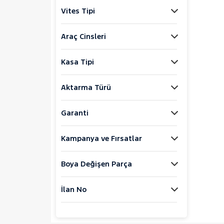
Jaecoo
Vites Tipi
JEEP
KIA
Araç Cinsleri
LANCIA
Kasa Tipi
MAN
MERCEDES-BENZ
Aktarma Türü
MINI
MITSUBISHI
Garanti
MOTORSIKLET
Kampanya ve Fırsatlar
NISSAN
OPEL
Boya Değişen Parça
PEUGEOT
107
İlan No
2008
207