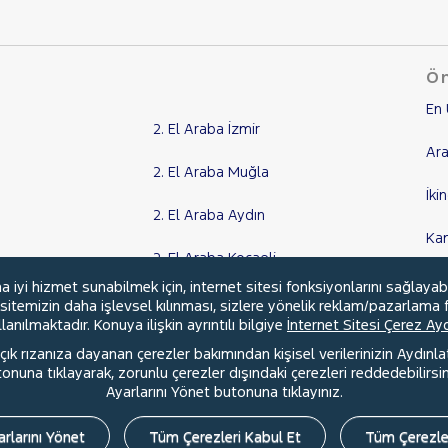
Ön
En 
2. El Araba İzmir
Ara
2. El Araba Muğla
İki
2. El Araba Aydın
Ka
2. El Araba Kocaeli
Kr
yi hizmet sunabilmek için, internet sitesi fonksiyonlarını sağlayab
Tüm Şehirler
, sitemizin daha işlevsel kılınması, sizlere yönelik reklam/pazarlama f
anılmaktadır. Konuya ilişkin ayrıntılı bilgiye
İnternet Sitesi Çerez A
ık rızanıza dayanan çerezler bakımından kişisel verilerinizin Aydınl
una tıklayarak, zorunlu çerezler dışındaki çerezleri reddedebilirsini
l
Hakkımızda
Şartlar & Kişisel Verilerin Korunması
S.S.S.
Ayarlarını Yönet butonuna tıklayınız.
rlarını Yönet
Tüm Çerezleri Kabul Et
Tüm Çerezle