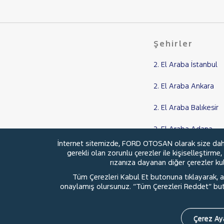
208
3008
308
Şehirler
508
BIPPER
2. El Araba İstanbul
BOXER
2. El Araba Ankara
EXPERT
2. El Araba Balıkesir
EXPERT TRAVELLER
2.0 BlueHDI
2. El Araba Adana
J9
İnternet sitemizde, FORD OTOSAN olarak size daha i
2. El Araba Samsun
gerekli olan zorunlu çerezler ile kişiselleştirme
PARTNER
rızanıza dayanan diğer çerezler kull
RİFTER
Tüm Çerezleri Kabul Et butonuna tıklayarak, aç
RENAULT
onaylamış olursunuz. “Tüm Çerezleri Reddet” buton
© 2026 Ford Türkiye
Ford Kurumsa
SEAT
SKODA
Çerez Aya