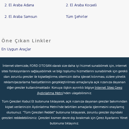
2. El Araba Adana
2. El Araba Kocaeli
2. El Araba Samsun
Tüm Şehirler
Öne Çıkan Linkler
En Uygun Araçlar
Aracımı Değerle
İnternet sitemizde, FORD OTOSAN olarak size daha iyi hizmet sunabilmek için, internet
sitesi fonksiyonlarını sağlayabilmek ve bilgi toplumu hizmetlerini sunabilmek için gerekli
İkinci El Garanti
olan zorunlu çerezler ile kişiselleştirme, sitemizin daha işlevsel kılınması, sizlere yönelik
reklam/pazarlama faaliyetlerinin gerçekleştirilmesi amaçlarıyla açık rızanıza dayanan
Kampanyalar
diğer çerezler kullanılmaktadır. Konuya ilişkin ayrıntılı bilgiye
İnternet Sitesi Çerez
Aydınlatma Metni
’nden ulaşabilirsiniz.
Kredi Hesaplama & Başvuru
Tüm Çerezleri Kabul Et butonuna tıklayarak, açık rızanıza dayanan çerezler bakımından
kişisel verilerinizin Aydınlatma Metni’nde belirtilen amaçlarla işlenmesini onaylamış
olursunuz. “Tüm Çerezleri Reddet” butonuna tıklayarak, zorunlu çerezler dışındaki
© 2026 Ford Türkiye
Ford Kurumsal
Hakkımızda
çerezleri reddedebilirsiniz. Çerezleri kısmen devre dışı bırakmak için Çerez Ayarlarını Yönet
butonuna tıklayınız.
Şartlar & Kişisel Verilerin Korunması
S.S.S.
Faydalı Bağlantılar