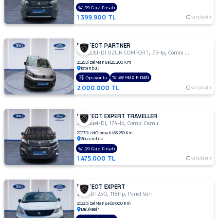
%1,99 Faiz Fırsatı
TRAKTÖR
1.399.900 TL
Karşılaştır
VOLKSWAGEN
VOLVO
PEUGEOT PARTNER
,
,
1.5 BLUEHDI UZUN COMFORT
75Hp
Combi Van
2025
Dizel
Manuel
20.200 Km
İstanbul
%1,99 Faiz Fırsatı
Opsiyonlu
2.000.000 TL
Karşılaştır
PEUGEOT EXPERT TRAVELLER
,
,
2.0 BlueHDI
174Hp
Combi Camlı
2023
Dizel
Otomatik
66.259 Km
Gaziantep
%1,99 Faiz Fırsatı
1.475.000 TL
Karşılaştır
PEUGEOT EXPERT
,
,
2.0 HDI 230
118Hp
Panel Van
2022
Dizel
Manuel
37.000 Km
Balıkesir