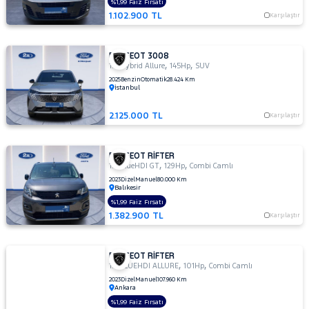
%1,99 Faiz Fırsatı
1.102.900 TL
Karşılaştır
PEUGEOT 3008
,
,
1.2 Hybrid Allure
145Hp
SUV
2025
Benzin
Otomatik
28.424 Km
İstanbul
2.125.000 TL
Karşılaştır
PEUGEOT RİFTER
,
,
1.5 BlueHDI GT
129Hp
Combi Camlı
2023
Dizel
Manuel
80.000 Km
Balıkesir
%1,99 Faiz Fırsatı
1.382.900 TL
Karşılaştır
PEUGEOT RİFTER
,
,
1.5 BLUEHDI ALLURE
101Hp
Combi Camlı
2023
Dizel
Manuel
107.960 Km
Ankara
%1,99 Faiz Fırsatı