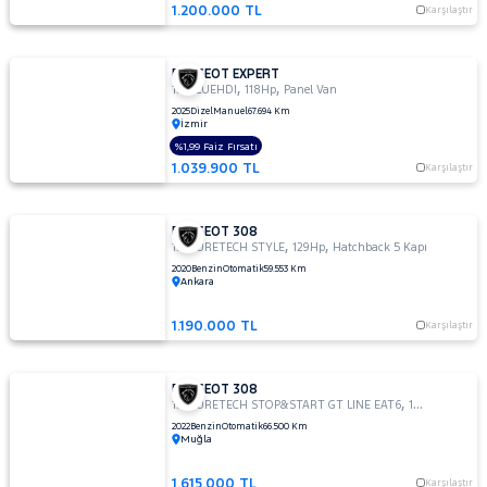
1.200.000 TL
Karşılaştır
PEUGEOT EXPERT
,
,
1.5 BLUEHDI
118Hp
Panel Van
2025
Dizel
Manuel
67.694 Km
İzmir
%1,99 Faiz Fırsatı
1.039.900 TL
Karşılaştır
PEUGEOT 308
,
,
1.2 PURETECH STYLE
129Hp
Hatchback 5 Kapı
2020
Benzin
Otomatik
59.553 Km
Ankara
1.190.000 TL
Karşılaştır
PEUGEOT 308
,
,
1.2 PURETECH STOP&START GT LINE EAT6
129Hp
Hatchb
2022
Benzin
Otomatik
66.500 Km
Muğla
1.615.000 TL
Karşılaştır