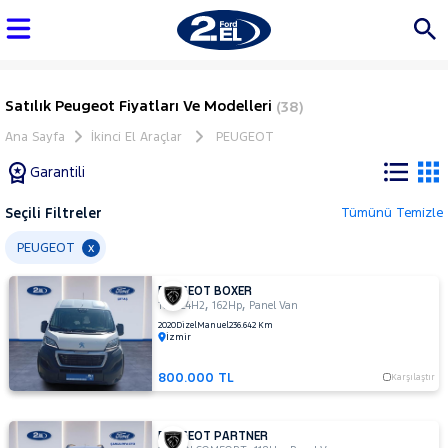
Satılık Peugeot Fiyatları Ve Modelleri
(38)
Ana Sayfa
İkinci El Araçlar
PEUGEOT
Garantili
Seçili Filtreler
Tümünü Temizle
Marka
PEUGEOT
x
PEUGEOT BOXER
Tüm
,
,
16+1 L4H2
162Hp
Panel Van
Araçlar
2020
Dizel
Manuel
236.642 Km
İzmir
AUDI
BMC
800.000 TL
Karşılaştır
BMW
BYD
PEUGEOT PARTNER